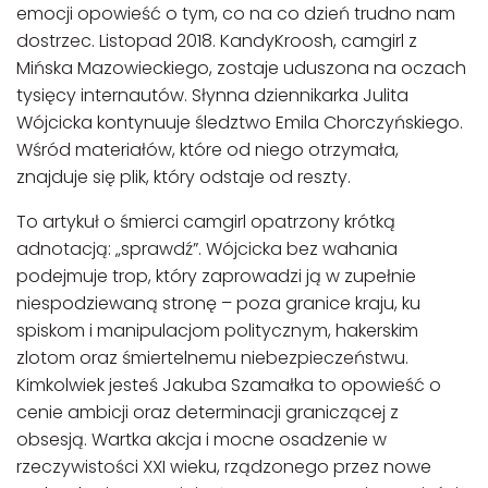
emocji opowieść o tym, co na co dzień trudno nam
dostrzec. Listopad 2018. KandyKroosh, camgirl z
Mińska Mazowieckiego, zostaje uduszona na oczach
tysięcy internautów. Słynna dziennikarka Julita
Wójcicka kontynuuje śledztwo Emila Chorczyńskiego.
Wśród materiałów, które od niego otrzymała,
znajduje się plik, który odstaje od reszty.
To artykuł o śmierci camgirl opatrzony krótką
adnotacją: „sprawdź”. Wójcicka bez wahania
podejmuje trop, który zaprowadzi ją w zupełnie
niespodziewaną stronę – poza granice kraju, ku
spiskom i manipulacjom politycznym, hakerskim
zlotom oraz śmiertelnemu niebezpieczeństwu.
Kimkolwiek jesteś Jakuba Szamałka to opowieść o
cenie ambicji oraz determinacji graniczącej z
obsesją. Wartka akcja i mocne osadzenie w
rzeczywistości XXI wieku, rządzonego przez nowe