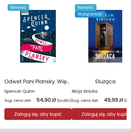
Nowość
Nowość
Wyłączność
Odwet Pani Plansky. Większe litery
Służąca
Spencer Quinn
Alicja Sinicka
54,90
zł
49,99
zł
Sug. cena det.
(brutto)
Sug. cena det.
(br
Zaloguj się, aby kupić
Zaloguj się, aby kupić