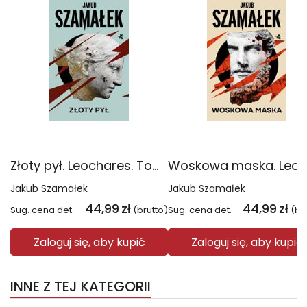
Złoty pył. Leochares. Tom 1
Jakub Szamałek
Jakub Szamałek
44,99
zł
44,99
zł
Sug. cena det.
(brutto)
Sug. cena det.
(br
Zaloguj się, aby kupić
Zaloguj się, aby kupić
INNE Z TEJ KATEGORII