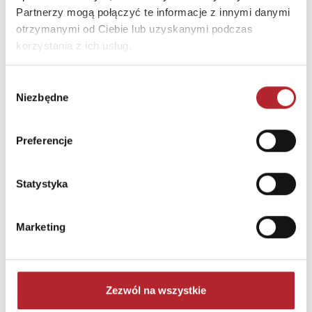
Partnerzy mogą połączyć te informacje z innymi danymi
otrzymanymi od Ciebie lub uzyskanymi podczas
korzystania z ich usług.
Brak danych
Wybór
Niezbędne
zgody
Preferencje
Statystyka
Marketing
NAJCZĘŚCIEJ KUPOWANE
zobacz więcej
TOP 100
TOP 100
Zezwól na wszystkie
Wyłączność
Wyłączność