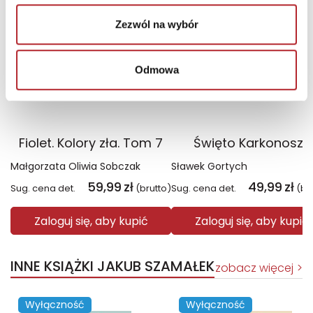
Zezwól na wybór
Odmowa
Fiolet. Kolory zła. Tom 7
Święto Karkonoszy
Małgorzata Oliwia Sobczak
Sławek Gortych
59,99
zł
49,99
zł
Sug. cena det.
(brutto)
Sug. cena det.
(br
Zaloguj się, aby kupić
Zaloguj się, aby kupić
INNE KSIĄŻKI JAKUB SZAMAŁEK
zobacz więcej
Wyłączność
Wyłączność