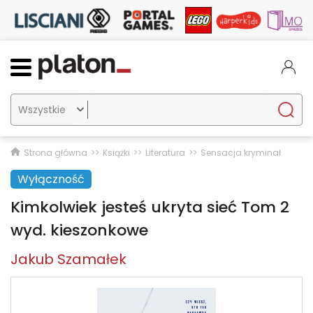

Strona główna
Książki
Literatura
Sensacja kryminał
Wyłączność
Kimkolwiek jesteś ukryta sieć Tom 2
wyd. kieszonkowe
Jakub Szamałek