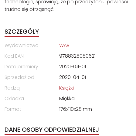
technologie, sprawiają, że po przeczytaniu powieści
trudno się otrząsnąć.
SZCZEGÓŁY
Wydawnictwo
WAB
Kod EAN
9788328080621
Data premiery
2020-04-01
Sprzedaż od
2020-04-01
Rodzaj
Książki
Okładka
Miękka
Format
176x110x28 mm
DANE OSOBY ODPOWIEDZIALNEJ