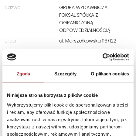
Nazwa
GRUPA WYDAWNICZA
FOKSAL SPÓŁKA Z
OGRANICZONĄ
ODPOWIEDZIALNOŚCIĄ
Ulica
ul. Marszałkowska 116/122
Kod pocztowy
00-017
Miasto
Warszawa
E-mail
biuro@gwfoksal.pl
Zgoda
Szczegóły
O plikach cookies
INNI KLIENCI KUPOWALI
Niniejsza strona korzysta z plików cookie
Wykorzystujemy pliki cookie do spersonalizowania treści
i reklam, aby oferować funkcje społecznościowe i
analizować ruch w naszej witrynie. Informacje o tym, jak
korzystasz z naszej witryny, udostępniamy partnerom
społecznościowym, reklamowym i analitycznym.