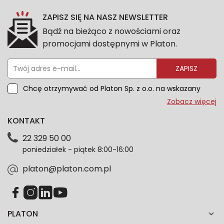
ZAPISZ SIĘ NA NASZ NEWSLETTER
Bądź na bieżąco z nowościami oraz
promocjami dostępnymi w Platon.
ZAPISZ
Chcę otrzymywać od Platon Sp. z o.o. na wskazany
przeze mnie adres e-mail informacje marketingowe
Zobacz więcej
dotyczące oferty platon.com.pl. Wszelkie informacje
KONTAKT
dotyczące danych osobowych znajdziesz w naszej
Polityce prywatności. Zgodę możesz wycofać w
22 329 50 00
każdym czasie. Wycofanie zgody nie wpłynie na
poniedziałek - piątek 8:00-16:00
zgodność z prawem przetwarzania dokonanego przed
jej wycofaniem.*
platon@platon.com.pl
PLATON