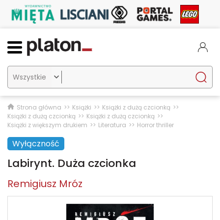

Strona główna
Książki
Książki z dużą czcionką
Książki z dużą czcionką
Książki z dużą czcionką
Książki z większym drukiem
Literatura
Horror thriller
Wyłączność
Labirynt. Duża czcionka
Remigiusz Mróz