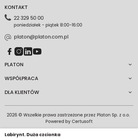
dotyczące oferty platon.com.pl. Wszelkie informacje
KONTAKT
dotyczące danych osobowych znajdziesz w naszej
Polityce prywatności. Zgodę możesz wycofać w
22 329 50 00
każdym czasie. Wycofanie zgody nie wpłynie na
poniedziałek - piątek 8:00-16:00
zgodność z prawem przetwarzania dokonanego przed
jej wycofaniem.*
platon@platon.com.pl
PLATON
WSPÓŁPRACA
DLA KLIENTÓW
2026 © Wszelkie prawa zastrzeżone przez
Platon Sp. z o.o.
Powered by
Certusoft
Labirynt. Duża czcionka