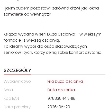
I jakim cudem pozostawił zarówno drzwi, jak i okna
zamknięte od wewnątrz?
Książka wydana w serii Duża Czcionka – w większym
formacie i z większą czcionką.
To idealny wybór dla osób słabowidzących,
seniorów i tych, którzy cenią sobie komfort czytania.
SZCZEGÓŁY
Wydawnictwo
Filia Duża Czcionka
Seria
Duża czcionka
Kod EAN
9788384413418
Data premiery
2026-05-20