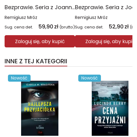
Bezprawie. Seria z Joanną Chyłką. Tom 20 wyd. specjalne
Remigiusz Mróz
Remigiusz Mróz
59,90
zł
52,90
zł
Sug. cena det.
(brutto)
Sug. cena det.
(br
Zaloguj się, aby kupić
Zaloguj się, aby kupić
INNE Z TEJ KATEGORII
Nowość
Nowość