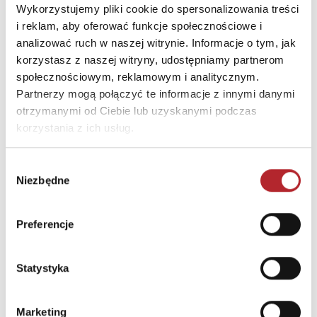
Wykorzystujemy pliki cookie do spersonalizowania treści
E-mail
biuro@wydawnictwofilia.pl
i reklam, aby oferować funkcje społecznościowe i
analizować ruch w naszej witrynie. Informacje o tym, jak
INNI KLIENCI KUPOWALI
korzystasz z naszej witryny, udostępniamy partnerom
społecznościowym, reklamowym i analitycznym.
Partnerzy mogą połączyć te informacje z innymi danymi
otrzymanymi od Ciebie lub uzyskanymi podczas
korzystania z ich usług.
Wybór
Niezbędne
zgody
Preferencje
Statystyka
Wymarzona rodzina wyd. kieszonkowe
W obronie męża
Marcel Moss
Marcel Moss
Marketing