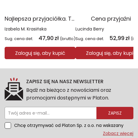
Najlepsza przyjaciółka. Ta trzecia. Tom 1
Cena przyjaźni
Izabela M. Krasińska
Lucinda Berry
47,90
zł
52,99
zł
Sug. cena det.
(brutto)
Sug. cena det.
(br
Zaloguj się, aby kupić
Zaloguj się, aby kupić
ZAPISZ SIĘ NA NASZ NEWSLETTER
Bądź na bieżąco z nowościami oraz
promocjami dostępnymi w Platon.
ZAPISZ
Chcę otrzymywać od Platon Sp. z o.o. na wskazany
przeze mnie adres e-mail informacje marketingowe
Zobacz więcej