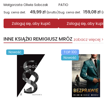
Małgorzata Oliwia Sobczak
PATIO
49,99
zł
159,08
zł
Sug. cena det.
(brutto)
Sug. cena det.
(br
Zaloguj się, aby kupić
Zaloguj się, aby kupić
INNE KSIĄŻKI REMIGIUSZ MRÓZ
zobacz więcej
Nowość
TOP 100
Nowość