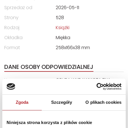
Sprzedaż od
2026-05-11
Strony
528
Rodzaj
Książki
Okładka
Miękka
Format
258x166x38 mm
DANE OSOBY ODPOWIEDZIALNEJ
Nazwa
GRUPA WYDAWNICZA FILIA
SPÓŁKA Z OGRANICZONĄ
ODPOWIEDZIALNOŚCIĄ
Zgoda
Szczegóły
O plikach cookies
Ulica
ul. Kleeberga 2
Kod pocztowy
61-615
Niniejsza strona korzysta z plików cookie
Miasto
Poznań