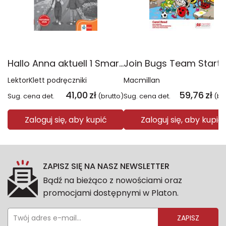
Hallo Anna aktuell 1 Smartbuch Język niemiecki rozszerzony zestaw ćwiczeń dla klas I-III szkoły podstawowej
LektorKlett podręczniki
Macmillan
41,00
zł
59,76
zł
Sug. cena det.
(brutto)
Sug. cena det.
(br
Zaloguj się, aby kupić
Zaloguj się, aby kupić
ZAPISZ SIĘ NA NASZ NEWSLETTER
Bądź na bieżąco z nowościami oraz
promocjami dostępnymi w Platon.
ZAPISZ