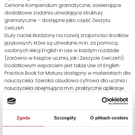
Cenione Kompendium gramatyczne, zawierające
dodatkowe zadania utrwalające struktury
gramatyczne – dostępne jako część Zeszytu
ćwiczeń.
Duży nacisk kładziony na rozwój znajomości środków
językowych, które są utrwalane m.in. za pomocą
osobnych lekcji English in Use w każdym rozdziale
(zarówno w Książce ucznia, jak i Zeszycie ćwiczeń!).
Dodatkowym wsparciem jest także Use of English
Practice Book for Matura dostępny w materiałach dla
nauczyciela. Szeroka obudowa cyfrowa dla ucznia i
nauczyciela obejmująca m.in. praktyczne aplikacje
oraz nagrania wideo. Książka nauczyciela dzięki której
nauczyciel będzie miał w zasięgu ręki niezbędne
materiały do pracy.
Zgoda
Szczegóły
O plikach cookies
SZCZEGÓŁY