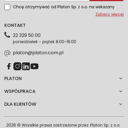
Chcę otrzymywać od Platon Sp. z o.o. na wskazany
przeze mnie adres e-mail informacje marketingowe
Zobacz więcej
dotyczące oferty platon.com.pl. Wszelkie informacje
KONTAKT
dotyczące danych osobowych znajdziesz w naszej
Polityce prywatności. Zgodę możesz wycofać w
22 329 50 00
każdym czasie. Wycofanie zgody nie wpłynie na
poniedziałek - piątek 8:00-16:00
zgodność z prawem przetwarzania dokonanego przed
jej wycofaniem.*
platon@platon.com.pl
PLATON
WSPÓŁPRACA
DLA KLIENTÓW
2026 © Wszelkie prawa zastrzeżone przez
Platon Sp. z o.o.