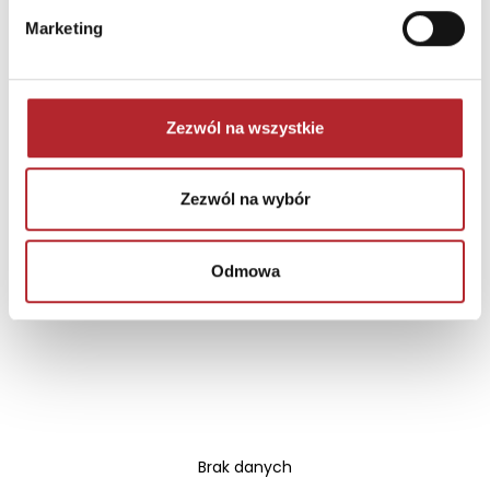
Ulica
ul. Aleje Jerozolimskie 134
Marketing
Kod pocztowy
02-305
Miasto
Warszawa
Zezwól na wszystkie
E-mail
info@macmillan.pl
Zezwól na wybór
INNI KLIENCI KUPOWALI
Odmowa
Brak danych