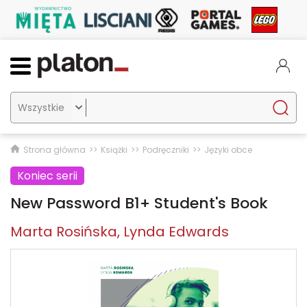

Strona główna
Książki
Podręczniki
Języki obce
Koniec serii
New Password B1+ Student's Book
Marta Rosińska
Lynda Edwards