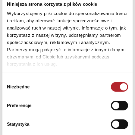
Niniejsza strona korzysta z plików cookie
Wydawnictwo
Macmillan
Wykorzystujemy pliki cookie do spersonalizowania treści
i reklam, aby oferować funkcje społecznościowe i
Kod EAN
9788381526531
analizować ruch w naszej witrynie. Informacje o tym, jak
Data premiery
2022-07-22
korzystasz z naszej witryny, udostępniamy partnerom
Sprzedaż od
2022-07-22
społecznościowym, reklamowym i analitycznym.
Partnerzy mogą połączyć te informacje z innymi danymi
Strony
160
otrzymanymi od Ciebie lub uzyskanymi podczas
Rodzaj
Książki
korzystania z ich usług.
Okładka
Miękka
Wybór
Format
298x210x7 mm
Niezbędne
zgody
Kraj produkcji
PL
Preferencje
DANE OSOBY ODPOWIEDZIALNEJ
Statystyka
Nazwa
Macmillan Polska Sp. z o.o.