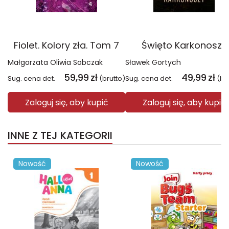
Fiolet. Kolory zła. Tom 7
Święto Karkonoszy
Małgorzata Oliwia Sobczak
Sławek Gortych
59,99
zł
49,99
zł
Sug. cena det.
(brutto)
Sug. cena det.
(br
Zaloguj się, aby kupić
Zaloguj się, aby kupić
INNE Z TEJ KATEGORII
Nowość
Nowość