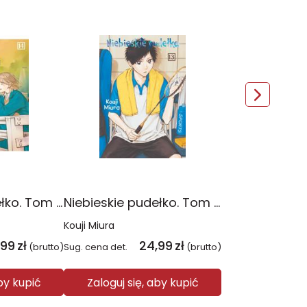
Niebieskie pudełko. Tom 14
Niebieskie pudełko. Tom 13
Kouji Miura
,99
zł
24,99
zł
(brutto)
Sug. cena det.
(brutto)
aby kupić
Zaloguj się, aby kupić