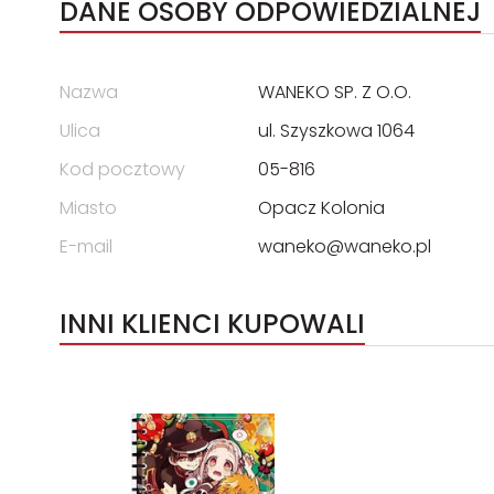
DANE OSOBY ODPOWIEDZIALNEJ
Nazwa
WANEKO SP. Z O.O.
Ulica
ul. Szyszkowa 1064
Kod pocztowy
05-816
Miasto
Opacz Kolonia
E-mail
waneko@waneko.pl
INNI KLIENCI KUPOWALI