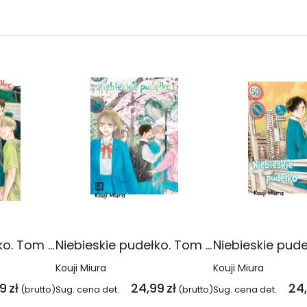
Niebieskie pudełko. Tom 16
Niebieskie pudełko. Tom 15
Kouji Miura
Kouji Miura
99
zł
24,99
zł
24
(brutto)
Sug. cena det.
(brutto)
Sug. cena det.