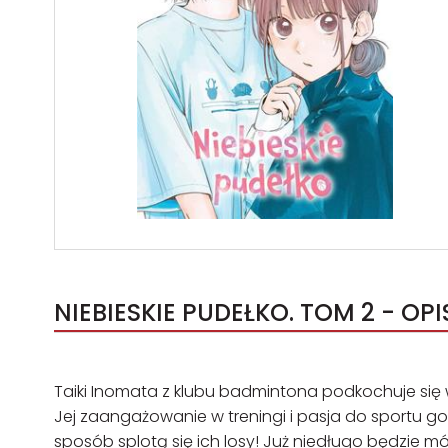
NIEBIESKIE PUDEŁKO. TOM 2 - OPI
Taiki Inomata z klubu badmintona podkochuje się w
Jej zaangażowanie w treningi i pasja do sportu go
sposób splotą się ich losy! Już niedługo będzie móg