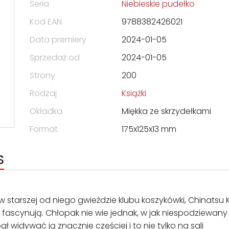
Seria
Niebieskie pudełko
Kod EAN
9788382426021
Data premiery
2024-01-05
Sprzedaż od
2024-01-05
Strony
200
Rodzaj
Książki
Okładka
Miękka ze skrzydełkami
Format
175x125x13 mm
S
 starszej od niego gwieździe klubu koszykówki, Chinatsu 
 fascynują. Chłopak nie wie jednak, w jak niespodziewany
ł widywać ją znacznie częściej i to nie tylko na sali