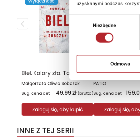
Wyłączność
uzyskanymi podczas korzysta
Wybór
Niezbędne
zgody
Odmowa
Biel. Kolory zła. Tom 3 wyd. 2025
Małgorzata Oliwia Sobczak
PATIO
49,99
zł
159,
Sug. cena det.
(brutto)
Sug. cena det.
Zaloguj się, aby kupić
Zaloguj się, ab
INNE Z TEJ SERII