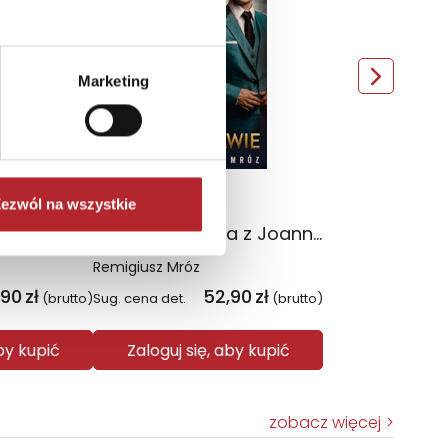
Nowość
Marketing
ezwól na wszystkie
ena. Tom 4
Bezprawie. Seria z Joanną Chyłką. Tom 20
Remigiusz Mróz
,90
zł
52,90
zł
(brutto)
Sug. cena det.
(brutto)
aby kupić
Zaloguj się, aby kupić
zobacz więcej