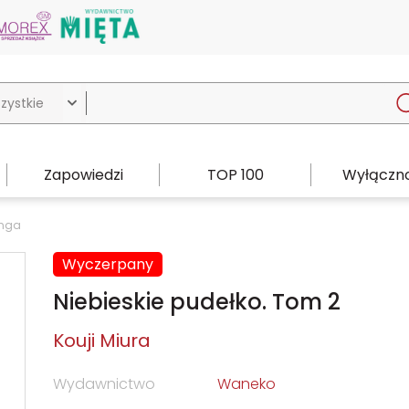

Zapowiedzi
TOP 100
Wyłączno
nga
Wyczerpany
Niebieskie pudełko. Tom 2
Kouji Miura
Wydawnictwo
Waneko