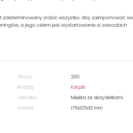
jest zdeterminowany zrobić wszystko. Aby zaimponować sw
reningów, a jego celem jest wystartowanie w zawodach
Strony
200
Rodzaj
Książki
Okładka
Miękka ze skrzydełkami
Format
175x125x13 mm