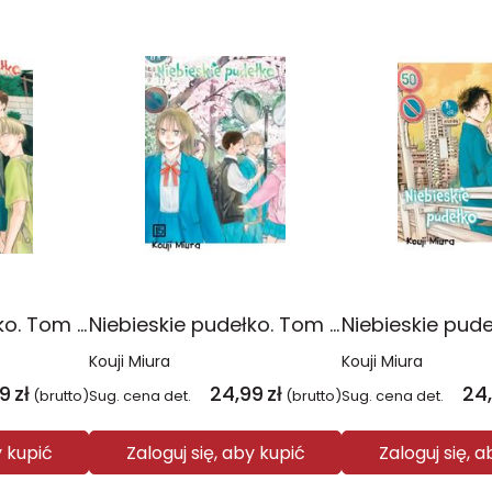
Niebieskie pudełko. Tom 16
Niebieskie pudełko. Tom 15
Kouji Miura
Kouji Miura
99
zł
24,99
zł
24
(brutto)
Sug. cena det.
(brutto)
Sug. cena det.
y kupić
Zaloguj się, aby kupić
Zaloguj się, 