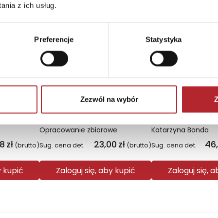
Nowość
nia z ich usług.
Preferencje
Statystyka
Zezwól na wybór
Z
Plecak młodzieżowy Coolpack Jerry Daisy Black
Religia Poznaję Jezusa podręcznik dla klasy 3 szkoły podstawowej
Łowca saren. L
Opracowanie zbiorowe
Katarzyna Bonda
08
zł
23,00
zł
46
(brutto)
Sug. cena det.
(brutto)
Sug. cena det.
y kupić
Zaloguj się, aby kupić
Zaloguj się, 