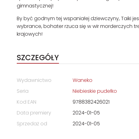
gimnastycznej!
By być godnym tej wspaniałej dziewczyny, Taiki 
wybrance, bohater rzuca się w wir morderczych t
krajowych!
SZCZEGÓŁY
Wydawnictwo
Waneko
Seria
Niebieskie pudełko
Kod EAN
9788382426021
Data premiery
2024-01-05
Sprzedaż od
2024-01-05