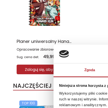
Planer uniwersalny Hanako-Kun. Hanako, duch ze szkolnej toalety
Opracowanie zbiorowe
49,99
zł
Sug. cena det.
(brutto)
Zaloguj się, aby kupić
Zgoda
NAJCZĘŚCIEJ KUPOWANE
Niniejsza strona korzysta z
Wykorzystujemy pliki cookie 
ruch w naszej witrynie. Inf
TOP 100
TOP 100
reklamowym i analitycznym. 