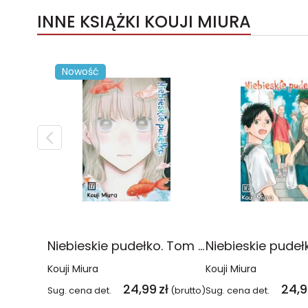
INNE KSIĄŻKI KOUJI MIURA
Nowość
Niebieskie pudełko. Tom 17
Kouji Miura
Kouji Miura
24,99
zł
24,
Sug. cena det.
(brutto)
Sug. cena det.