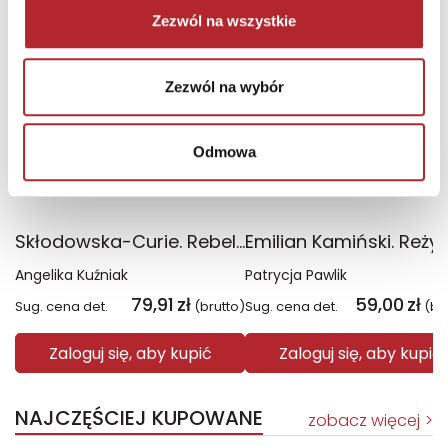
Zezwól na wszystkie
Zezwól na wybór
Odmowa
Skłodowska-Curie. Rebeliantka
Angelika Kuźniak
Patrycja Pawlik
79,91
zł
59,00
zł
Sug. cena det.
(brutto)
Sug. cena det.
(br
Zaloguj się, aby kupić
Zaloguj się, aby kupić
NAJCZĘŚCIEJ KUPOWANE
zobacz więcej