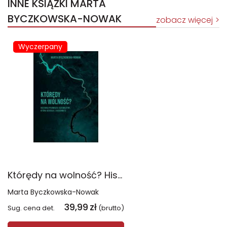
INNE KSIĄŻKI MARTA
BYCZKOWSKA-NOWAK
zobacz więcej
Wyczerpany
Którędy na wolność? Historia pierwszej dziewczyny, która uciekła z Auschwitz
Marta Byczkowska-Nowak
39,99
zł
Sug. cena det.
(brutto)