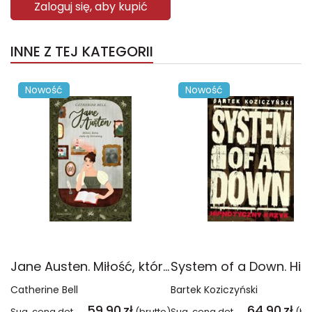
Zaloguj się, aby kupić
INNE Z TEJ KATEGORII
Nowość
Nowość
Jane Austen. Miłość, która stała się literaturą
Catherine Bell
Bartek Koziczyński
59,90
zł
64,90
zł
Sug. cena det.
(brutto)
Sug. cena det.
(br