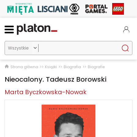

Strona główna
Książki
Biografia
Biografie
Nieocalony. Tadeusz Borowski
Marta Byczkowska-Nowak