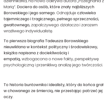
dziennikarka, na nowo odkrywa autora „Pożegnania z
Marią”.
Dociera do osób, które znały najbliższych
Borowskiego i jego samego
. Odnajduje
człowieka
tajemniczego i tragicznego, pełnego sprzeczności,
gwałtownego,
zapalczywego działacza i zarazem
wrażliwego indywidualistę.
To pierwsza biografia Tadeusza Borowskiego
nieuwikłana w kontekst polityczny i środowiskowy,
książka napisana z dociekliwością i
empatią,
wzbogacona o nowe fakty, perspektywę
psychologiczną i przenikliwą analizę jego twórczości.
To historia buntownika i idealisty, który do końca grał
w chowanego ze śmiercią, nie przestając patrzeć jej
oczy.