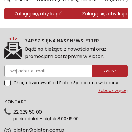
Zaloguj się, aby kupić
Zaloguj się, aby kupić
ZAPISZ SIĘ NA NASZ NEWSLETTER
Bądź na bieżąco z nowościami oraz
promocjami dostępnymi w Platon.
ZAPISZ
Chcę otrzymywać od Platon Sp. z o.o. na wskazany
przeze mnie adres e-mail informacje marketingowe
Zobacz więcej
dotyczące oferty platon.com.pl. Wszelkie informacje
KONTAKT
dotyczące danych osobowych znajdziesz w naszej
Polityce prywatności. Zgodę możesz wycofać w
22 329 50 00
każdym czasie. Wycofanie zgody nie wpłynie na
poniedziałek - piątek 8:00-16:00
zgodność z prawem przetwarzania dokonanego przed
jej wycofaniem.*
platon@platon.com.pl