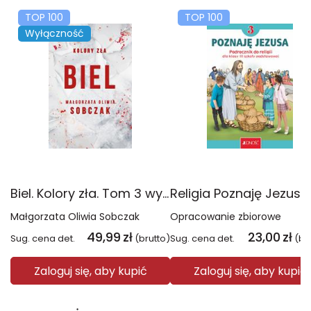
TOP 100
TOP 100
Wyłączność
Biel. Kolory zła. Tom 3 wyd. 2025
Małgorzata Oliwia Sobczak
Opracowanie zbiorowe
49,99
zł
23,00
zł
Sug. cena det.
(brutto)
Sug. cena det.
(br
Zaloguj się, aby kupić
Zaloguj się, aby kupić