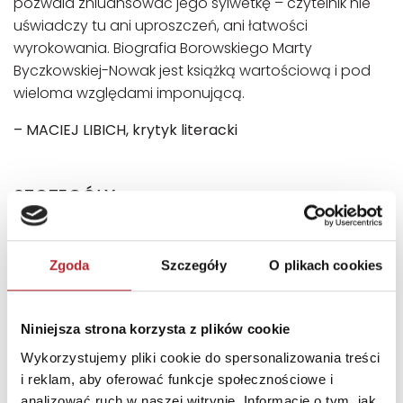
pozwala zniuansować jego sylwetkę – czytelnik nie
uświadczy tu ani uproszczeń, ani łatwości
wyrokowania. Biografia Borowskiego Marty
Byczkowskiej-Nowak jest książką wartościową i pod
wieloma względami imponującą.
– MACIEJ
LIBICH, krytyk literacki
SZCZEGÓŁY
Wydawnictwo
Znak Literanova
Zgoda
Szczegóły
O plikach cookies
Kod EAN
9788324099344
Data premiery
2025-01-27
Sprzedaż od
2025-01-27
Niniejsza strona korzysta z plików cookie
Wykorzystujemy pliki cookie do spersonalizowania treści
Strony
528
i reklam, aby oferować funkcje społecznościowe i
Rodzaj
Książki
analizować ruch w naszej witrynie. Informacje o tym, jak