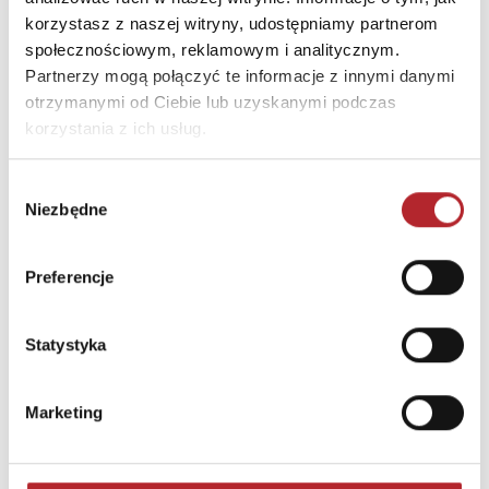
korzystasz z naszej witryny, udostępniamy partnerom
Okładka
Twarda
społecznościowym, reklamowym i analitycznym.
Format
240x165x42 mm
Partnerzy mogą połączyć te informacje z innymi danymi
otrzymanymi od Ciebie lub uzyskanymi podczas
korzystania z ich usług.
DANE OSOBY ODPOWIEDZIALNEJ
Nazwa
SIW ZNAK SP. Z O.O.
Wybór
Niezbędne
zgody
Ulica
ul. KOŚCIUSZKI 37
Kod pocztowy
30-105
Preferencje
Miasto
Kraków
E-mail
sekretariat@znak.com.pl
Statystyka
INNI KLIENCI KUPOWALI
Marketing