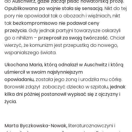
do
Auschwitz, gdzie zaczął pisać nowatorską prozę.
Opublikowana po wojnie stała się sensacją.
Nikt do tej
pory nie opowiadał tak o obozach i więźniach, nikt
tak
bezkompromisowo nie podawał ceny
przeżycia.
Gdy jednak partyjni towarzysze oskarżyli
go o nihilizm –
przeprosił za swoją twórczość.
Chciał
wierzyć, że komunizm jest przepustką do nowego,
wspanialszego świata.
Ukochana Maria, którą odnalazł w Auschwitz i którą
uśmiercił w swoim najsłynniejszym
opowiadaniu,
została jego żoną i urodziła mu córkę.
Borowski zdążył zobaczyć dziecko w szpitalu,
jednak
kilka dni później postanowił wypisać się z ojczyzny i
życia.
Marta Byczkowska-Nowak,
literaturoznawczyni i