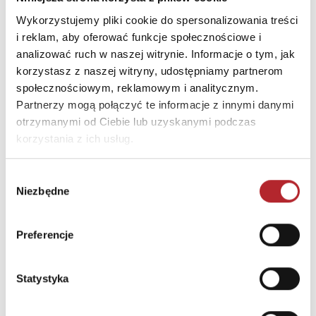
Ulica
ZWROTNICZA 6
Wykorzystujemy pliki cookie do spersonalizowania treści
i reklam, aby oferować funkcje społecznościowe i
Kod pocztowy
01-219
analizować ruch w naszej witrynie. Informacje o tym, jak
Miasto
WARSZAWA
korzystasz z naszej witryny, udostępniamy partnerom
społecznościowym, reklamowym i analitycznym.
Partnerzy mogą połączyć te informacje z innymi danymi
INNI KLIENCI KUPOWALI
otrzymanymi od Ciebie lub uzyskanymi podczas
korzystania z ich usług.
Wybór
Niezbędne
zgody
Preferencje
Statystyka