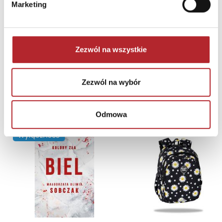
Marketing
Dom Legenda Miecza. Virion. Tom 3
Andrzej Ziemiański
64,90
zł
Sug. cena det.
(brutto)
Zezwól na wszystkie
Zaloguj się, aby kupić
Zezwól na wybór
NAJCZĘŚCIEJ KUPOWANE
zobacz więcej
Odmowa
TOP 100
TOP 100
Wyłączność