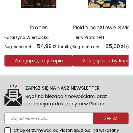
Proces
Katarzyna Wierzbicka
Terry Pratchett
54,99
zł
65,00
zł
Sug. cena det.
(brutto)
Sug. cena det.
(br
Zaloguj się, aby kupić
Zaloguj się, aby kupić
ZAPISZ SIĘ NA NASZ NEWSLETTER
Bądź na bieżąco z nowościami oraz
promocjami dostępnymi w Platon.
ZAPISZ
Chcę otrzymywać od Platon Sp. z o.o. na wskazany