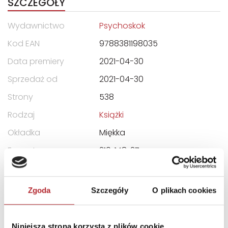
SZCZEGÓŁY
Wydawnictwo
Psychoskok
Kod EAN
9788381198035
Data premiery
2021-04-30
Sprzedaż od
2021-04-30
Strony
538
Rodzaj
Książki
Okładka
Miękka
Format
210x148x27 mm
DANE OSOBY ODPOWIEDZIALNEJ
Zgoda
Szczegóły
O plikach cookies
Nazwa
MOTYLEKSIAZKOWE.PL
BEATA FRĄCKIEWICZ
Niniejsza strona korzysta z plików cookie