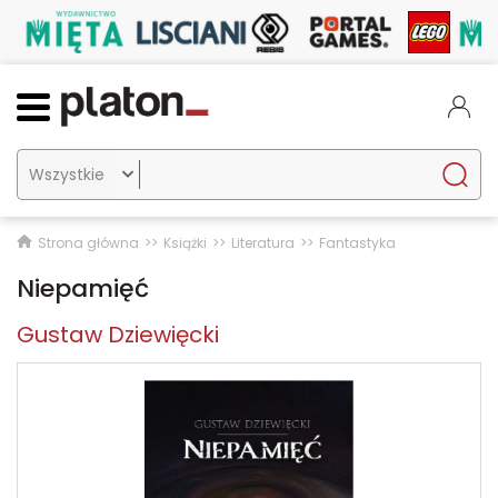

Strona główna
Książki
Literatura
Fantastyka
Niepamięć
Gustaw Dziewięcki