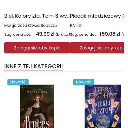
Biel. Kolory zła. Tom 3 wyd. 2025
Małgorzata Oliwia Sobczak
PATIO
49,99
zł
159,08
zł
Sug. cena det.
(brutto)
Sug. cena det.
(br
Zaloguj się, aby kupić
Zaloguj się, aby kupić
INNE Z TEJ KATEGORII
Nowość
Nowość