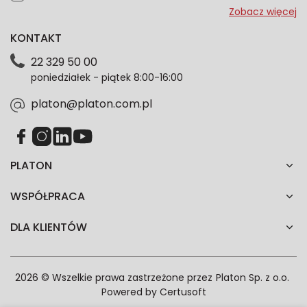
przeze mnie adres e-mail informacje marketingowe
Zobacz więcej
dotyczące oferty platon.com.pl. Wszelkie informacje
KONTAKT
dotyczące danych osobowych znajdziesz w naszej
Polityce prywatności. Zgodę możesz wycofać w
22 329 50 00
każdym czasie. Wycofanie zgody nie wpłynie na
poniedziałek - piątek 8:00-16:00
zgodność z prawem przetwarzania dokonanego przed
jej wycofaniem.*
platon@platon.com.pl
PLATON
WSPÓŁPRACA
DLA KLIENTÓW
2026 © Wszelkie prawa zastrzeżone przez
Platon Sp. z o.o.
Powered by
Certusoft