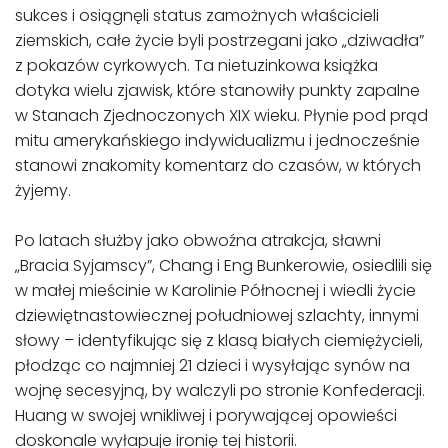
sukces i osiągnęli status zamożnych właścicieli
ziemskich, całe życie byli postrzegani jako „dziwadła”
z pokazów cyrkowych. Ta nietuzinkowa książka
dotyka wielu zjawisk, które stanowiły punkty zapalne
w Stanach Zjednoczonych XIX wieku. Płynie pod prąd
mitu amerykańskiego indywidualizmu i jednocześnie
stanowi znakomity komentarz do czasów, w których
żyjemy.
Po latach służby jako obwoźna atrakcja, sławni
„Bracia Syjamscy”, Chang i Eng Bunkerowie, osiedlili się
w małej mieścinie w Karolinie Północnej i wiedli życie
dziewiętnastowiecznej południowej szlachty, innymi
słowy – identyfikując się z klasą białych ciemiężycieli,
płodząc co najmniej 21 dzieci i wysyłając synów na
wojnę secesyjną, by walczyli po stronie Konfederacji.
Huang w swojej wnikliwej i porywającej opowieści
doskonale wyłapuje ironię tej historii.