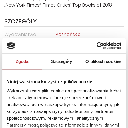
„New York Times”, Times Critics' Top Books of 2018
SZCZEGÓŁY
Wydawnictwo
Poznańskie
Kod EAN
9788366278233
Data premiery
2019-04-24
Zgoda
Szczegóły
O plikach cookies
Sprzedaż od
2019-04-24
Strony
432
Niniejsza strona korzysta z plików cookie
Rodzaj
Książki
Wykorzystujemy pliki cookie do spersonalizowania treści
Okładka
Twarda
i reklam, aby oferować funkcje społecznościowe i
Format
230x155x35 mm
analizować ruch w naszej witrynie. Informacje o tym, jak
korzystasz z naszej witryny, udostępniamy partnerom
społecznościowym, reklamowym i analitycznym.
DANE OSOBY ODPOWIEDZIALNEJ
Partnerzy mogą połączyć te informacje z innymi danymi