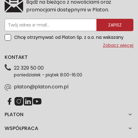
Bądź na bieżąco z nowościami oraz
promocjami dostępnymi w Platon.
ZAPISZ
Chcę otrzymywać od Platon Sp. z o.o. na wskazany
przeze mnie adres e-mail informacje marketingowe
Zobacz więcej
dotyczące oferty platon.com.pl. Wszelkie informacje
KONTAKT
dotyczące danych osobowych znajdziesz w naszej
Polityce prywatności. Zgodę możesz wycofać w
22 329 50 00
każdym czasie. Wycofanie zgody nie wpłynie na
poniedziałek - piątek 8:00-16:00
zgodność z prawem przetwarzania dokonanego przed
jej wycofaniem.*
platon@platon.com.pl
PLATON
WSPÓŁPRACA