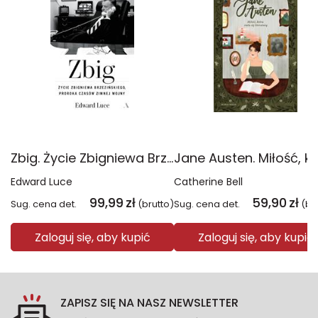
Zbig. Życie Zbigniewa Brzezińskiego proroka czasów zimnej wojny
Edward Luce
Catherine Bell
99,99
zł
59,90
zł
Sug. cena det.
(brutto)
Sug. cena det.
(br
Zaloguj się, aby kupić
Zaloguj się, aby kupić
ZAPISZ SIĘ NA NASZ NEWSLETTER