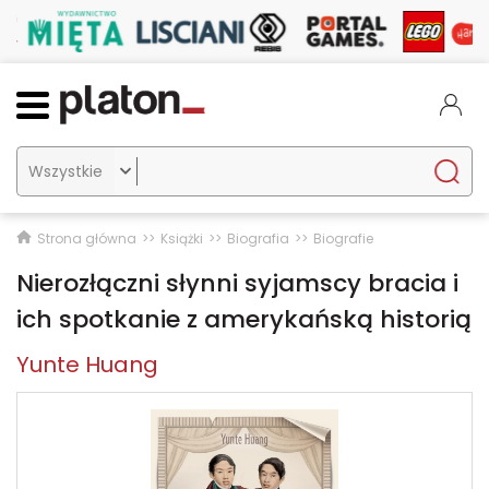

Strona główna
Książki
Biografia
Biografie
Nierozłączni słynni syjamscy bracia i
ich spotkanie z amerykańską historią
Yunte Huang