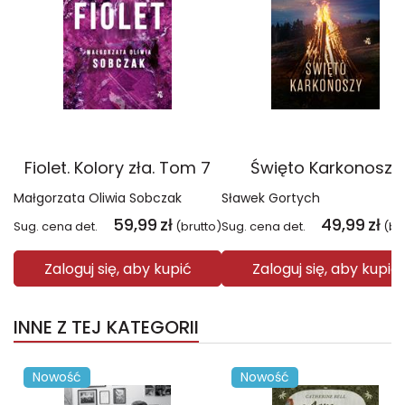
Fiolet. Kolory zła. Tom 7
Święto Karkonoszy
Małgorzata Oliwia Sobczak
Sławek Gortych
59,99
zł
49,99
zł
Sug. cena det.
(brutto)
Sug. cena det.
(br
Zaloguj się, aby kupić
Zaloguj się, aby kupić
INNE Z TEJ KATEGORII
Nowość
Nowość