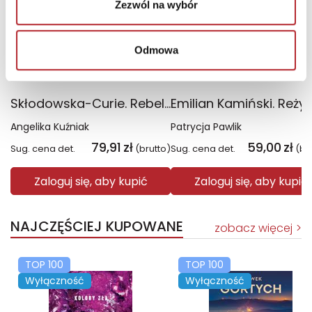
Zezwól na wybór
Odmowa
Skłodowska-Curie. Rebeliantka
Angelika Kuźniak
Patrycja Pawlik
79,91
zł
59,00
zł
Sug. cena det.
(brutto)
Sug. cena det.
(br
Zaloguj się, aby kupić
Zaloguj się, aby kupić
NAJCZĘŚCIEJ KUPOWANE
zobacz więcej
TOP 100
TOP 100
Wyłączność
Wyłączność