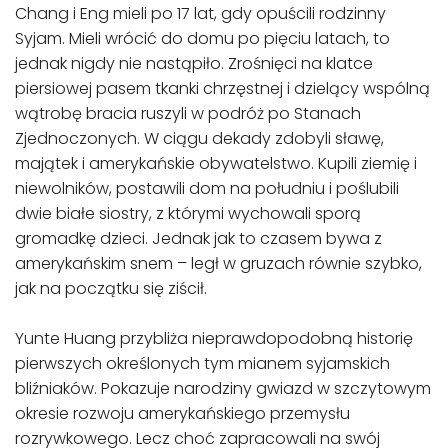
Chang i Eng mieli po 17 lat, gdy opuścili rodzinny
Syjam. Mieli wrócić do domu po pięciu latach, to
jednak nigdy nie nastąpiło. Zrośnięci na klatce
piersiowej pasem tkanki chrzęstnej i dzielący wspólną
wątrobę bracia ruszyli w podróż po Stanach
Zjednoczonych. W ciągu dekady zdobyli sławę,
majątek i amerykańskie obywatelstwo. Kupili ziemię i
niewolników, postawili dom na południu i poślubili
dwie białe siostry, z którymi wychowali sporą
gromadkę dzieci. Jednak jak to czasem bywa z
amerykańskim snem – legł w gruzach równie szybko,
jak na początku się ziścił.
Yunte Huang przybliża nieprawdopodobną historię
pierwszych określonych tym mianem syjamskich
bliźniaków. Pokazuje narodziny gwiazd w szczytowym
okresie rozwoju amerykańskiego przemysłu
rozrywkowego. Lecz choć zapracowali na swój