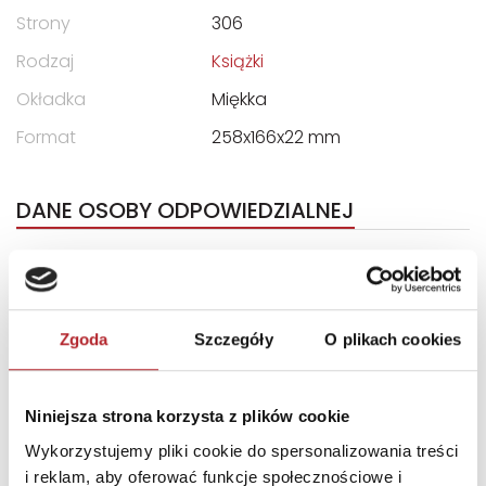
Strony
306
Rodzaj
Książki
Okładka
Miękka
Format
258x166x22 mm
DANE OSOBY ODPOWIEDZIALNEJ
Nazwa
PUBLICAT S.A.
Ulica
ul. Chlebowa 24
Kod pocztowy
61-003
Zgoda
Szczegóły
O plikach cookies
Miasto
Poznań
E-mail
publicat@publicat.pl
Niniejsza strona korzysta z plików cookie
Wykorzystujemy pliki cookie do spersonalizowania treści
i reklam, aby oferować funkcje społecznościowe i
INNI KLIENCI KUPOWALI