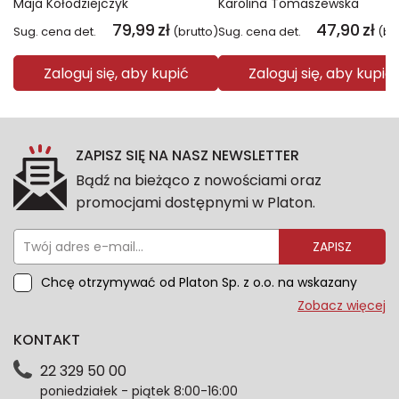
Maja Kołodziejczyk
Karolina Tomaszewska
79,99
zł
47,90
zł
Sug. cena det.
(brutto)
Sug. cena det.
(br
Zaloguj się, aby kupić
Zaloguj się, aby kupić
ZAPISZ SIĘ NA NASZ NEWSLETTER
Bądź na bieżąco z nowościami oraz
promocjami dostępnymi w Platon.
ZAPISZ
Chcę otrzymywać od Platon Sp. z o.o. na wskazany
przeze mnie adres e-mail informacje marketingowe
Zobacz więcej
dotyczące oferty platon.com.pl. Wszelkie informacje
KONTAKT
dotyczące danych osobowych znajdziesz w naszej
Polityce prywatności. Zgodę możesz wycofać w
22 329 50 00
każdym czasie. Wycofanie zgody nie wpłynie na
poniedziałek - piątek 8:00-16:00
zgodność z prawem przetwarzania dokonanego przed