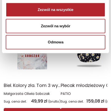
NAJCZĘŚCIEJ KUPOWANE
zobacz więcej
Zezwól na wszystkie
TOP 100
TOP 100
Zezwól na wybór
Wyłączność
Odmowa
Biel. Kolory zła. Tom 3 wyd. 2025
Małgorzata Oliwia Sobczak
PATIO
49,99
zł
159,08
zł
Sug. cena det.
(brutto)
Sug. cena det.
(br