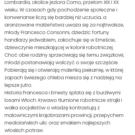
Lombardia, okolice jeziora Como, przełom XIX i XX
wieku. W czasach gdy pochodzenie społeczne i
konwenanse liczą się bardziej niż uczucia, a
aranżowane małżeństwa uważa się za najtrwalsze,
młody Francesco Consonni, dziedzic fortuny
handlarzy jedwabiem, zakochuje się w Erneście,
dziewczynie mieszkającej w kolonii robotniczej.
Choć obie rodziny sprzeciwiają się temu związkowi,
młodzi postanawiają walczyć o swoje szczęście.
Pobierają się i otwierają maleńką piekarnię, w której
zapach świeżego chleba miesza się z nadzieją na
lepsze jutro.
Historia Francesca i Ernesty splata się z burzliwymi
losami Włoch. Krwawo tłumione robotnicze strajki i
walka socjalistów o władzę kontrastują z
malowniczymi krajobrazami prowincji, przepychem
mediolańskich ulic oraz smakiem najlepszych
włoskich potraw.