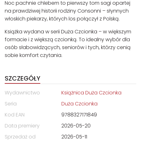
Noc pachnie chlebem to pierwszy tom sagi opartej
na prawdziwej historii rodziny Consonni – słynnych
włoskich piekarzy, których los połączył z Polską.
Książka wydana w serii Duża Czcionka – w większym
formacie i z większą czcionką. To idealny wybór dla
osób słabowidzących, seniorów i tych, którzy cenią
sobie komfort czytania.
SZCZEGÓŁY
Wydawnictwo
Książnica Duża Czcionka
Seria
Duża Czcionka
Kod EAN
9788327171849
Data premiery
2026-05-20
Sprzedaż od
2026-05-11