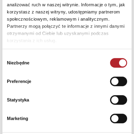
analizować ruch w naszej witrynie. Informacje o tym, jak
korzystasz z naszej witryny, udostępniamy partnerom
Wyczerpany
TOP 100
społecznościowym, reklamowym i analitycznym.
Nowość
Partnerzy mogą połączyć te informacje z innymi danymi
otrzymanymi od Ciebie lub uzyskanymi podczas
korzystania z ich usług.
Wybór
Niezbędne
zgody
Preferencje
Saga rodu Niemojskich (edycja kolekcjonerska z barwionymi brzegami)
Bestseller. Spisek
Statystyka
Joanna Jax
Katarzyna Michalak
89,90
zł
54,99
zł
Sug. cena det.
(brutto)
Sug. cena det.
(br
Marketing
Zaloguj się, aby kupić
Zaloguj się, aby kupić