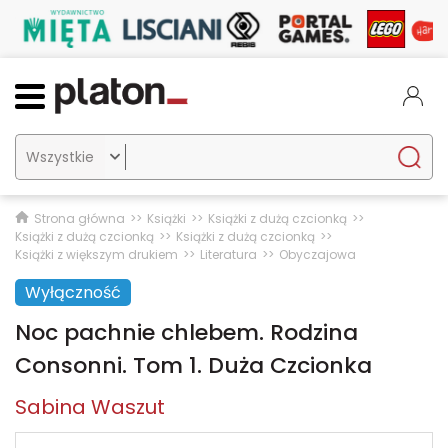

Strona główna
Książki
Książki z dużą czcionką
Książki z dużą czcionką
Książki z dużą czcionką
Książki z większym drukiem
Literatura
Obyczajowa
Wyłączność
Noc pachnie chlebem. Rodzina
Consonni. Tom 1. Duża Czcionka
Sabina Waszut