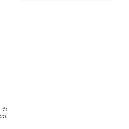
m do
em.