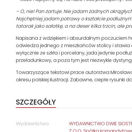
– O, nie! Pan żartuje. Nie jadam żadnych okrągłyc
Najchętniej jadam potrawy o kształcie podłużnym
tatarak jako sałatkę, a na deser kilka trzcin, ale p
Napisana z wdziękiem i absurdalnym poczuciem h
odwiedza jednego z mieszkańców stolicy i stawia 
wyłącznie ze szkła i porcelany, jada jedynie podłu
przeładunkowy, a poza tym jest niezwykle dystyn
Towarzyszące tekstowi prace autorstwa Mirosława P
okresu polskiej ilustracji. Zabawne, ciepłe rysunki 
SZCZEGÓŁY
Wydawnictwo
WYDAWNICTWO DWIE SIOSTR
Z O.O. Spółka komandytow