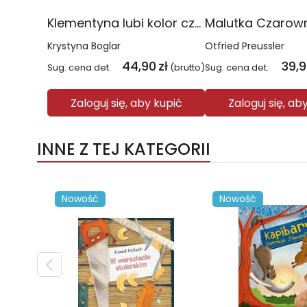
Klementyna lubi kolor czerwony. wyd. 2023
Krystyna Boglar
Otfried Preussler
44,90
zł
39,
Sug. cena det.
(brutto)
Sug. cena det.
Zaloguj się, aby kupić
Zaloguj się, ab
INNE Z TEJ KATEGORII
Nowość
Nowość