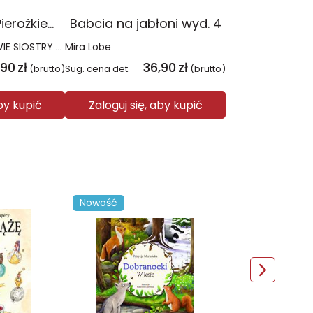
Cukiernia pod Pierożkiem z Wiśniami wyd. 2023
Babcia na jabłoni wyd. 4
WYDAWNICTWO DWIE SIOSTRY SP. Z O.O. Spółka komandytowa
Mira Lobe
,90
zł
36,90
zł
(brutto)
Sug. cena det.
(brutto)
aby kupić
Zaloguj się, aby kupić
Nowość