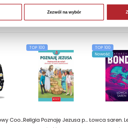
y kupić
Zaloguj się, aby kupić
Zaloguj się, 
Zezwól na wybór
Z
TOP 100
TOP 100
Nowość
Plecak młodzieżowy Coolpack Jerry Daisy Black
Religia Poznaję Jezusa podręcznik dla klasy 3 szkoły podstawowej
Łowca saren. L