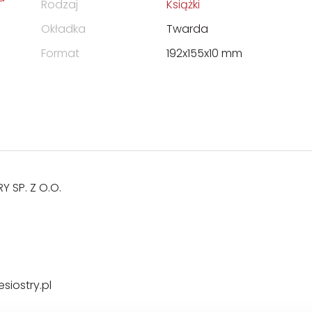
Rodzaj
Książki
Okładka
Twarda
Format
192x155x10 mm
 SP. Z O.O.
iostry.pl