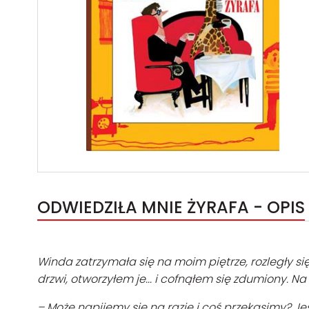
ODWIEDZIŁA MNIE ŻYRAFA - OPIS
Winda zatrzymała się na moim piętrze, rozległy si
drzwi, otworzyłem je... i cofnąłem się zdumiony. 
– Może napijemy się na razie i coś przekąsimy? Jes