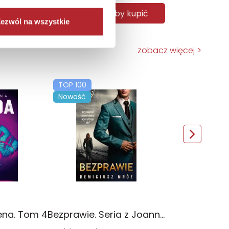
aby kupić
Zaloguj się, aby kupić
ezwól na wszystkie
zobacz więcej
TOP 100
Nowość
ena. Tom 4
Bezprawie. Seria z Joanną Chyłką. Tom 20