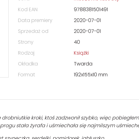
Kod EAN
9788381501491
Data premiery
2020-07-01
Sprzedaż od
2020-07-01
Strony
40
Rodzaj
Książki
Okładka
Twarda
Format
192x155x10 mm
ę drobniutkie kroki, ktoś zadzwonił szybko, więc pobiegłe
Na progu stała żyrafa i uśmiechała się najmilszym uśmiech
t szyneczka, serdelki, pomidorek, jabłuszko.