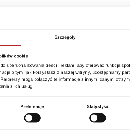
Szczegóły
 plików cookie
do spersonalizowania treści i reklam, aby oferować funkcje sp
ormacje o tym, jak korzystasz z naszej witryny, udostępniamy p
Partnerzy mogą połączyć te informacje z innymi danymi otrzym
nia z ich usług.
Wiki i przyjaciele. Wielka Trójka. Skąd się biorą Motyle
Marcelinka. Opowieść dla bardzo wrażliwych dzieci i ich rodziców
Preferencje
Statystyka
we
Katarzyna Kucewicz
Roger Priddy
99
zł
45,90
zł
34
(brutto)
Sug. cena det.
(brutto)
Sug. cena det.