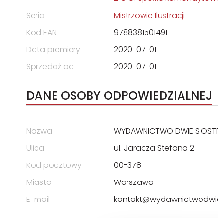
Seria
Mistrzowie Ilustracji
Kod EAN
9788381501491
Data premiery
2020-07-01
Sprzedaż od
2020-07-01
DANE OSOBY ODPOWIEDZIALNEJ
Nazwa
WYDAWNICTWO DWIE SIOSTRY
Ulica
ul. Jaracza Stefana 2
Kod pocztowy
00-378
Miasto
Warszawa
E-mail
kontakt@wydawnictwodwies