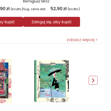
Remigiusz Mróz
,90
zł
52,90
zł
(brutto)
Sug. cena det.
(brutto)
aby kupić
Zaloguj się, aby kupić
zobacz więcej