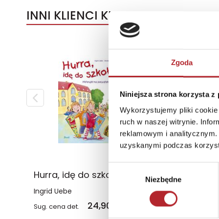
INNI KLIENCI KUPOWALI
Wyłączność
Zgoda
Niniejsza strona korzysta z
Wykorzystujemy pliki cookie 
ruch w naszej witrynie. Inf
reklamowym i analitycznym. 
uzyskanymi podczas korzysta
Wybór
Hurra, idę do szkoły! wyd. 2023
Niezbędne
zgody
Ingrid Uebe
Opracowanie zbioro
24,90
zł
12,
Sug. cena det.
(brutto)
Sug. cena det.