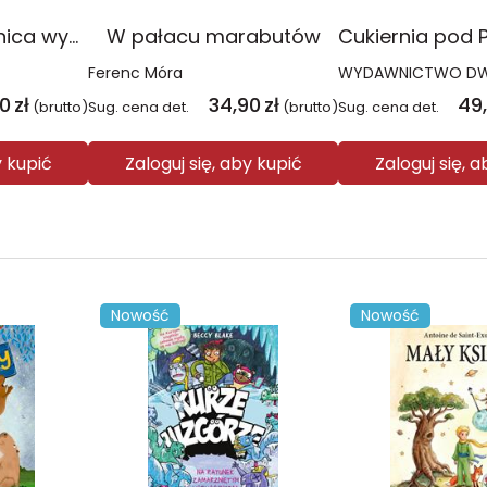
Malutka Czarownica wyd. 2023
W pałacu marabutów
Ferenc Móra
90
zł
34,90
zł
49
(brutto)
Sug. cena det.
(brutto)
Sug. cena det.
y kupić
Zaloguj się, aby kupić
Zaloguj się, 
Nowość
Nowość