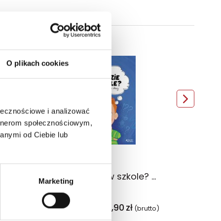
O plikach cookies
ołecznościowe i analizować
artnerom społecznościowym,
anymi od Ciebie lub
Co czujesz? Akademia mądrego dziecka. Mój świat
Jak to będzie w szkole? Książka, która rozwieje obawy. Wielkie problemy małych ludzi
Marketing
Asia Olejarczyk
,99
zł
24,90
zł
(brutto)
Sug. cena det.
(brutto)