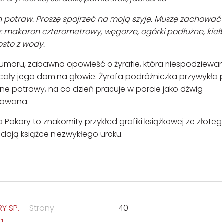
h potraw. Proszę spojrzeć na moją szyję. Muszę zachować l
: makaron czterometrowy, węgorze, ogórki podłużne, kieł
rosto z wody.
umoru, zabawna opowieść o żyrafie, która niespodziewa
cały jego dom na głowie. Żyrafa podróżniczka przywykła 
żne potrawy, na co dzień pracuje w porcie jako dźwig
gowana.
okory to znakomity przykład grafiki książkowej ze złote
dodają książce niezwykłego uroku.
Y SP.
Strony
40
a