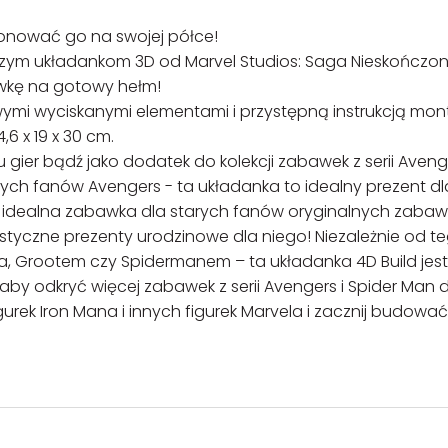
sponować go na swojej półce!
zym układankom 3D od Marvel Studios: Saga Nieskończon
awkę na gotowy hełm!
owymi wyciskanymi elementami i przystępną instrukcją mon
6 x 19 x 30 cm.
 gier bądź jako dodatek do kolekcji zabawek z serii Aveng
ch fanów Avengers - ta układanka to idealny prezent dl
ż idealna zabawka dla starych fanów oryginalnych zaba
styczne prezenty urodzinowe dla niego! Niezależnie od te
a, Grootem czy Spidermanem – ta układanka 4D Build jest
aby odkryć więcej zabawek z serii Avengers i Spider Man 
figurek Iron Mana i innych figurek Marvela i zacznij budowa