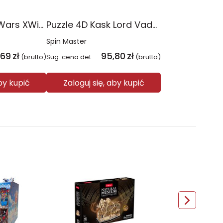
Puzzle 4D Star Wars XWing
Puzzle 4D Kask Lord Vader
Spin Master
,69
zł
95,80
zł
(brutto)
Sug. cena det.
(brutto)
aby kupić
Zaloguj się, aby kupić