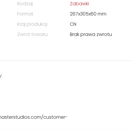
Rodzaj
Zabawki
Format
267x305x60 mm
Kraj produkcji
CN
Zwrot towaru
Brak prawa zwrotu
V.
masterstudios.com/customer-