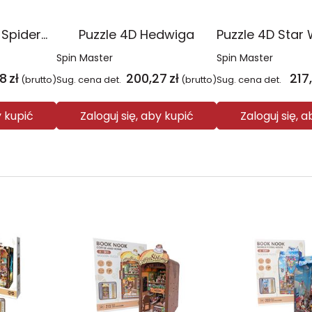
Puzzle 4D Maska Spiderman'a
Puzzle 4D Hedwiga
Spin Master
Spin Master
78
zł
200,27
zł
217
(brutto)
Sug. cena det.
(brutto)
Sug. cena det.
y kupić
Zaloguj się, aby kupić
Zaloguj się, 