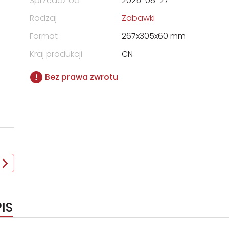
Sprzedaż od
2025-08-27
Rodzaj
Zabawki
Format
267x305x60 mm
Kraj produkcji
CN
Bez prawa zwrotu
IS