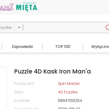

Zapowiedzi
TOP 100
Wyłączno
Puzzle 4D Kask Iron Man'a
Producent
Spin Master
Seria
4D Puzzles
Kod EAN
681147013254