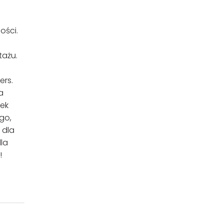
ości.
tażu.
ers.
a
wek
go,
 dla
dla
ć!