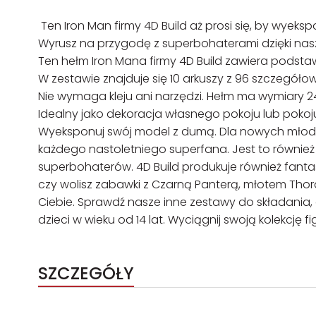
Ten Iron Man firmy 4D Build aż prosi się, by wyek
Wyrusz na przygodę z superbohaterami dzięki nas
Ten hełm Iron Mana firmy 4D Build zawiera podst
W zestawie znajduje się 10 arkuszy z 96 szczegół
Nie wymaga kleju ani narzędzi. Hełm ma wymiary 24,
Idealny jako dekoracja własnego pokoju lub pokoju
Wyeksponuj swój model z dumą. Dla nowych młody
każdego nastoletniego superfana. Jest to równie
superbohaterów. 4D Build produkuje również fanta
czy wolisz zabawki z Czarną Panterą, młotem Thor
Ciebie. Sprawdź nasze inne zestawy do składania, 
dzieci w wieku od 14 lat. Wyciągnij swoją kolekcję 
SZCZEGÓŁY