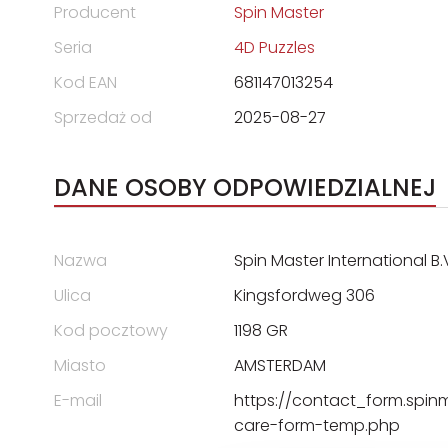
Producent
Spin Master
Seria
4D Puzzles
Kod EAN
681147013254
Sprzedaż od
2025-08-27
DANE OSOBY ODPOWIEDZIALNEJ
Nazwa
Spin Master International B.
Ulica
Kingsfordweg 306
Kod pocztowy
1198 GR
Miasto
AMSTERDAM
E-mail
https://contact_form.spin
care-form-temp.php