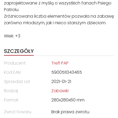
zaprojektowane z myślą o wszystkich fanach Psiego
Patrolu.
Zróżnicowana liczba elementów pozwala na zabawę
zarówno młodszym, jak i nieco starszym dzieciom.
Wiek: +3
SZCZEGÓŁY
Producent
Trefl PAP
Kod EAN
5900511343465
Sprzedaż od
2021-01-21
Rodzaj
Zabawki
Format
280x280x60 mm
Zwrot towaru
Brak prawa zwrotu