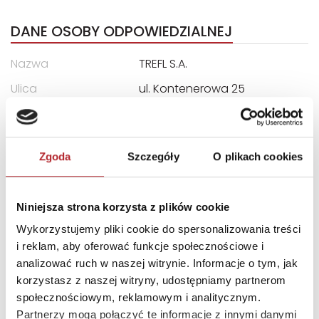
DANE OSOBY ODPOWIEDZIALNEJ
Nazwa
TREFL S.A.
Ulica
ul. Kontenerowa 25
Kod pocztowy
81-155
Miasto
Gdynia
Zgoda
Szczegóły
O plikach cookies
E-mail
trefl@trefl.com
Niniejsza strona korzysta z plików cookie
INNI KLIENCI KUPOWALI
Wykorzystujemy pliki cookie do spersonalizowania treści
i reklam, aby oferować funkcje społecznościowe i
analizować ruch w naszej witrynie. Informacje o tym, jak
korzystasz z naszej witryny, udostępniamy partnerom
społecznościowym, reklamowym i analitycznym.
Partnerzy mogą połączyć te informacje z innymi danymi