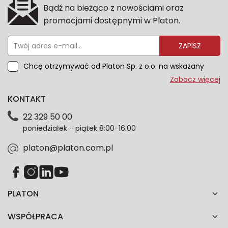
Bądź na bieżąco z nowościami oraz
promocjami dostępnymi w Platon.
ZAPISZ
Chcę otrzymywać od Platon Sp. z o.o. na wskazany
przeze mnie adres e-mail informacje marketingowe
Zobacz więcej
dotyczące oferty platon.com.pl. Wszelkie informacje
KONTAKT
dotyczące danych osobowych znajdziesz w naszej
Polityce prywatności. Zgodę możesz wycofać w
22 329 50 00
każdym czasie. Wycofanie zgody nie wpłynie na
poniedziałek - piątek 8:00-16:00
zgodność z prawem przetwarzania dokonanego przed
jej wycofaniem.*
platon@platon.com.pl
PLATON
WSPÓŁPRACA