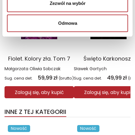
Zezwól na wybór
Odmowa
Fiolet. Kolory zła. Tom 7
Święto Karkonoszy
Małgorzata Oliwia Sobczak
Sławek Gortych
59,99
zł
49,99
zł
Sug. cena det.
(brutto)
Sug. cena det.
(br
Zaloguj się, aby kupić
Zaloguj się, aby kupić
INNE Z TEJ KATEGORII
Nowość
Nowość