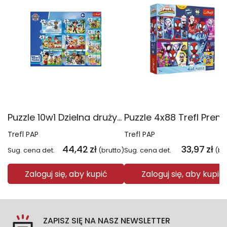
Puzzle 10w1 Dzielna drużyna Psiego Patrolu 96012
Trefl PAP
Trefl PAP
44,42
zł
33,97
zł
Sug. cena det.
(brutto)
Sug. cena det.
(br
Zaloguj się, aby kupić
Zaloguj się, aby kupić
ZAPISZ SIĘ NA NASZ NEWSLETTER