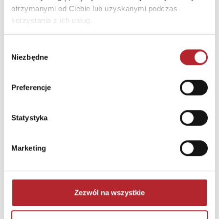
otrzymanymi od Ciebie lub uzyskanymi podczas
korzystania z ich usług.
Wybór
Niezbędne
zgody
Puzzle 24 Moto Traktor CzuCzu
Preferencje
Bright Junior Media
69,90
zł
Sug. cena det.
(brutto)
Statystyka
Zaloguj się, aby kupić
Marketing
NAJCZĘŚCIEJ KUPOWANE
zobacz więcej
TOP 100
TOP 100
Zezwól na wszystkie
Wyłączność
Wyłączność