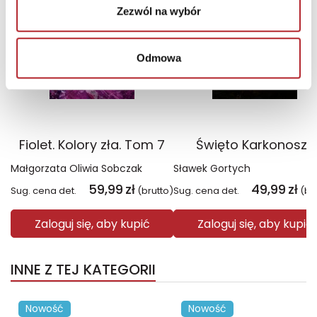
Zezwól na wybór
Odmowa
Fiolet. Kolory zła. Tom 7
Święto Karkonoszy
Małgorzata Oliwia Sobczak
Sławek Gortych
59,99
zł
49,99
zł
Sug. cena det.
(brutto)
Sug. cena det.
(br
Zaloguj się, aby kupić
Zaloguj się, aby kupić
INNE Z TEJ KATEGORII
Nowość
Nowość