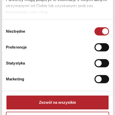
otrzymanymi od Ciebie lub uzyskanymi podczas
korzystania z ich usług.
Wybór
Niezbędne
zgody
Puzzle 24 Moto Traktor CzuCzu
Preferencje
Bright Junior Media
69,90
zł
Sug. cena det.
(brutto)
Statystyka
Zaloguj się, aby kupić
Marketing
NAJCZĘŚCIEJ KUPOWANE
zobacz więcej
TOP 100
TOP 100
Zezwól na wszystkie
Wyłączność
Wyłączność