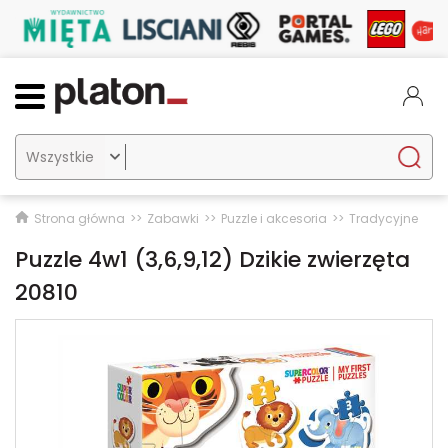

Strona główna
Zabawki
Puzzle i akcesoria
Tradycyjne
Puzzle 4w1 (3,6,9,12) Dzikie zwierzęta
20810