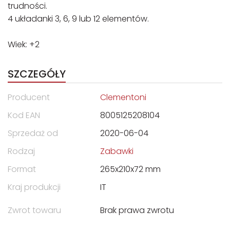
trudności.
4 układanki 3, 6, 9 lub 12 elementów.
Wiek: +2
SZCZEGÓŁY
Producent
Clementoni
Kod EAN
8005125208104
Sprzedaż od
2020-06-04
Rodzaj
Zabawki
Format
265x210x72 mm
Kraj produkcji
IT
Zwrot towaru
Brak prawa zwrotu