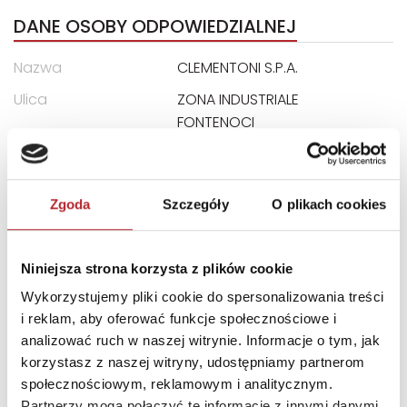
DANE OSOBY ODPOWIEDZIALNEJ
Nazwa
CLEMENTONI S.P.A.
Ulica
ZONA INDUSTRIALE
FONTENOCI
Kod pocztowy
62019
Miasto
RECANATI LOCALITA
Zgoda
Szczegóły
O plikach cookies
E-mail
assistenza@clementoni.it
Niniejsza strona korzysta z plików cookie
INNI KLIENCI KUPOWALI
Wykorzystujemy pliki cookie do spersonalizowania treści
i reklam, aby oferować funkcje społecznościowe i
analizować ruch w naszej witrynie. Informacje o tym, jak
korzystasz z naszej witryny, udostępniamy partnerom
społecznościowym, reklamowym i analitycznym.
Partnerzy mogą połączyć te informacje z innymi danymi