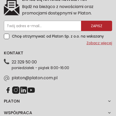
Bądź na bieżąco z nowościami oraz
promocjami dostępnymi w Platon.
ZAPISZ
Chcę otrzymywać od Platon Sp. z o.o. na wskazany
przeze mnie adres e-mail informacje marketingowe
Zobacz więcej
dotyczące oferty platon.com.pl. Wszelkie informacje
KONTAKT
dotyczące danych osobowych znajdziesz w naszej
Polityce prywatności. Zgodę możesz wycofać w
22 329 50 00
każdym czasie. Wycofanie zgody nie wpłynie na
poniedziałek - piątek 8:00-16:00
zgodność z prawem przetwarzania dokonanego przed
jej wycofaniem.*
platon@platon.com.pl
PLATON
WSPÓŁPRACA