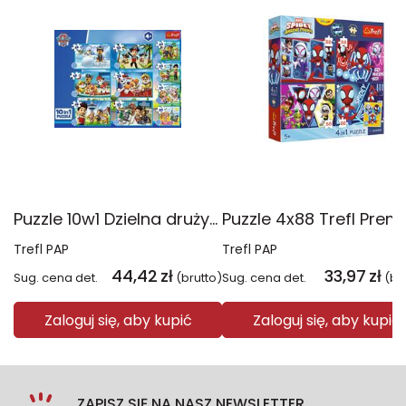
Puzzle 10w1 Dzielna drużyna Psiego Patrolu 96012
Trefl PAP
Trefl PAP
44,42
zł
33,97
zł
Sug. cena det.
(brutto)
Sug. cena det.
(br
Zaloguj się, aby kupić
Zaloguj się, aby kupić
ZAPISZ SIĘ NA NASZ NEWSLETTER