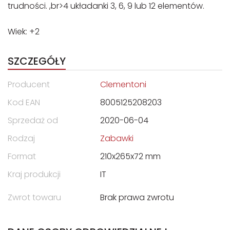
trudności. ,br>4 układanki 3, 6, 9 lub 12 elementów.
Wiek: +2
SZCZEGÓŁY
Producent
Clementoni
Kod EAN
8005125208203
Sprzedaż od
2020-06-04
Rodzaj
Zabawki
Format
210x265x72 mm
Kraj produkcji
IT
Zwrot towaru
Brak prawa zwrotu