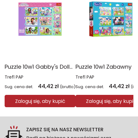
Puzzle 10w1 Gabby's Dollhouse Gabby i jej świat 96014
Trefl PAP
Trefl PAP
44,42
zł
44,42
zł
Sug. cena det.
(brutto)
Sug. cena det.
(br
Zaloguj się, aby kupić
Zaloguj się, aby kupić
ZAPISZ SIĘ NA NASZ NEWSLETTER