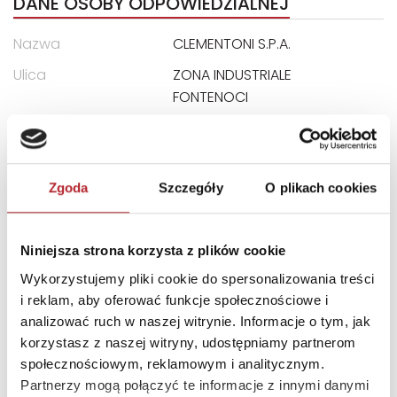
DANE OSOBY ODPOWIEDZIALNEJ
Nazwa
CLEMENTONI S.P.A.
Ulica
ZONA INDUSTRIALE
FONTENOCI
Kod pocztowy
62019
Miasto
RECANATI LOCALITA
E-mail
assistenza@clementoni.it
Zgoda
Szczegóły
O plikach cookies
INNI KLIENCI KUPOWALI
Niniejsza strona korzysta z plików cookie
Wykorzystujemy pliki cookie do spersonalizowania treści
i reklam, aby oferować funkcje społecznościowe i
analizować ruch w naszej witrynie. Informacje o tym, jak
korzystasz z naszej witryny, udostępniamy partnerom
społecznościowym, reklamowym i analitycznym.
Partnerzy mogą połączyć te informacje z innymi danymi