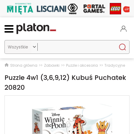

Strona główna
Zabawki
Puzzle i akcesoria
Tradycyjne
Puzzle 4w1 (3,6,9,12) Kubuś Puchatek
20820