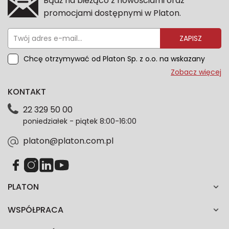
Bądź na bieżąco z nowościami oraz
promocjami dostępnymi w Platon.
ZAPISZ
Chcę otrzymywać od Platon Sp. z o.o. na wskazany
przeze mnie adres e-mail informacje marketingowe
Zobacz więcej
dotyczące oferty platon.com.pl. Wszelkie informacje
KONTAKT
dotyczące danych osobowych znajdziesz w naszej
Polityce prywatności. Zgodę możesz wycofać w
22 329 50 00
każdym czasie. Wycofanie zgody nie wpłynie na
poniedziałek - piątek 8:00-16:00
zgodność z prawem przetwarzania dokonanego przed
jej wycofaniem.*
platon@platon.com.pl
PLATON
WSPÓŁPRACA