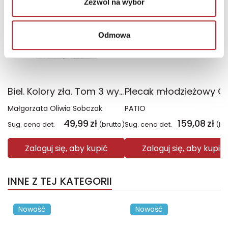
Zezwól na wybór
Odmowa
Biel. Kolory zła. Tom 3 wyd. 2025
Małgorzata Oliwia Sobczak
PATIO
49,99
zł
159,08
zł
Sug. cena det.
(brutto)
Sug. cena det.
(br
Zaloguj się, aby kupić
Zaloguj się, aby kupić
INNE Z TEJ KATEGORII
Nowość
Nowość