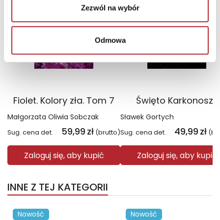
Zezwól na wybór
Odmowa
Fiolet. Kolory zła. Tom 7
Święto Karkonoszy
Małgorzata Oliwia Sobczak
Sławek Gortych
59,99
zł
49,99
zł
Sug. cena det.
(brutto)
Sug. cena det.
(br
Zaloguj się, aby kupić
Zaloguj się, aby kupić
INNE Z TEJ KATEGORII
Nowość
Nowość