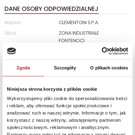
DANE OSOBY ODPOWIEDZIALNEJ
Nazwa
CLEMENTONI S.P.A.
Ulica
ZONA INDUSTRIALE
FONTENOCI
Kod pocztowy
62019
Miasto
RECANATI LOCALITA
Zgoda
Szczegóły
O plikach cookies
E-mail
assistenza@clementoni.it
Niniejsza strona korzysta z plików cookie
INNI KLIENCI KUPOWALI
Wykorzystujemy pliki cookie do spersonalizowania treści
i reklam, aby oferować funkcje społecznościowe i
analizować ruch w naszej witrynie. Informacje o tym, jak
korzystasz z naszej witryny, udostępniamy partnerom
społecznościowym, reklamowym i analitycznym.
Partnerzy mogą połączyć te informacje z innymi danymi