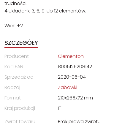
trudności.
4 układanki 3, 6, 9 lub 12 elementów.
Wiek: +2
SZCZEGÓŁY
Producent
Clementoni
Kod EAN
8005125208142
Sprzedaż od
2020-06-04
Rodzaj
Zabawki
Format
210x265x72 mm
Kraj produkcji
IT
Zwrot towaru
Brak prawa zwrotu