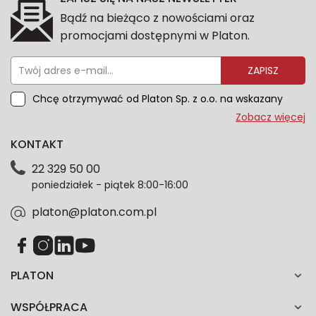
Bądź na bieżąco z nowościami oraz
promocjami dostępnymi w Platon.
ZAPISZ
Chcę otrzymywać od Platon Sp. z o.o. na wskazany
przeze mnie adres e-mail informacje marketingowe
Zobacz więcej
dotyczące oferty platon.com.pl. Wszelkie informacje
KONTAKT
dotyczące danych osobowych znajdziesz w naszej
Polityce prywatności. Zgodę możesz wycofać w
22 329 50 00
każdym czasie. Wycofanie zgody nie wpłynie na
poniedziałek - piątek 8:00-16:00
zgodność z prawem przetwarzania dokonanego przed
jej wycofaniem.*
platon@platon.com.pl
PLATON
WSPÓŁPRACA