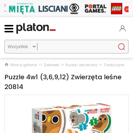

Strona główna
Zabawki
Puzzle i akcesoria
Tradycyjne
Puzzle 4w1 (3,6,9,12) Zwierzęta leśne
20814