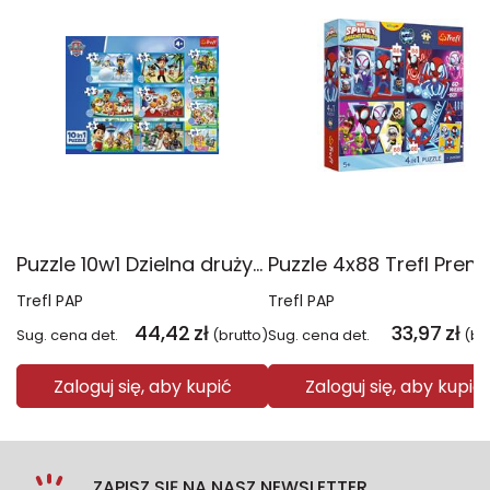
Puzzle 10w1 Dzielna drużyna Psiego Patrolu 96012
Trefl PAP
Trefl PAP
44,42
zł
33,97
zł
Sug. cena det.
(brutto)
Sug. cena det.
(br
Zaloguj się, aby kupić
Zaloguj się, aby kupić
ZAPISZ SIĘ NA NASZ NEWSLETTER