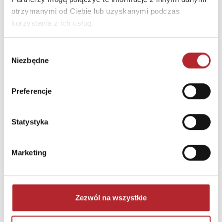
otrzymanymi od Ciebie lub uzyskanymi podczas
korzystania z ich usług.
Wybór
Niezbędne
zgody
Puzzle 24 Moto Traktor CzuCzu
Preferencje
Bright Junior Media
69,90
zł
Sug. cena det.
(brutto)
Statystyka
Zaloguj się, aby kupić
Marketing
NAJCZĘŚCIEJ KUPOWANE
zobacz więcej
TOP 100
TOP 100
Zezwól na wszystkie
Wyłączność
Wyłączność