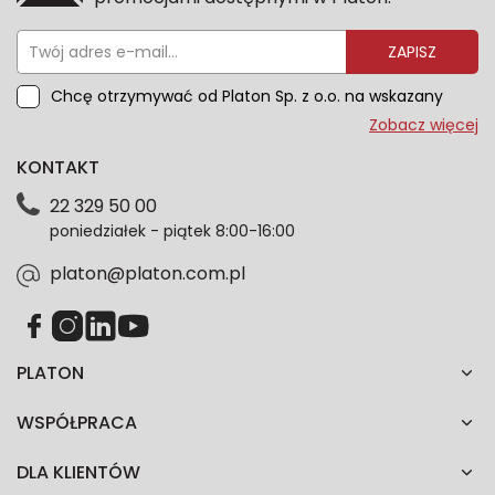
ZAPISZ
Chcę otrzymywać od Platon Sp. z o.o. na wskazany
przeze mnie adres e-mail informacje marketingowe
Zobacz więcej
dotyczące oferty platon.com.pl. Wszelkie informacje
KONTAKT
dotyczące danych osobowych znajdziesz w naszej
Polityce prywatności. Zgodę możesz wycofać w
22 329 50 00
każdym czasie. Wycofanie zgody nie wpłynie na
poniedziałek - piątek 8:00-16:00
zgodność z prawem przetwarzania dokonanego przed
jej wycofaniem.*
platon@platon.com.pl
PLATON
WSPÓŁPRACA
DLA KLIENTÓW