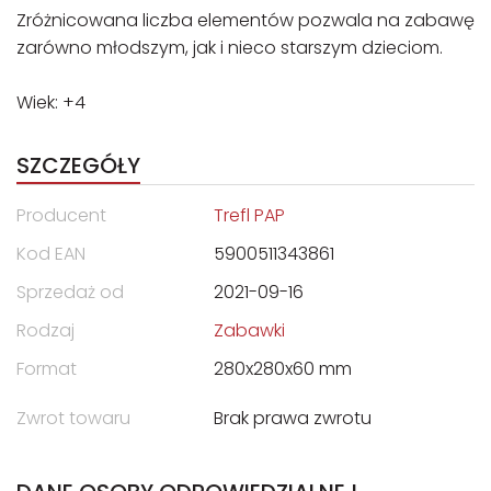
Zróżnicowana liczba elementów pozwala na zabawę
zarówno młodszym, jak i nieco starszym dzieciom.
Wiek: +4
SZCZEGÓŁY
Producent
Trefl PAP
Kod EAN
5900511343861
Sprzedaż od
2021-09-16
Rodzaj
Zabawki
Format
280x280x60 mm
Zwrot towaru
Brak prawa zwrotu