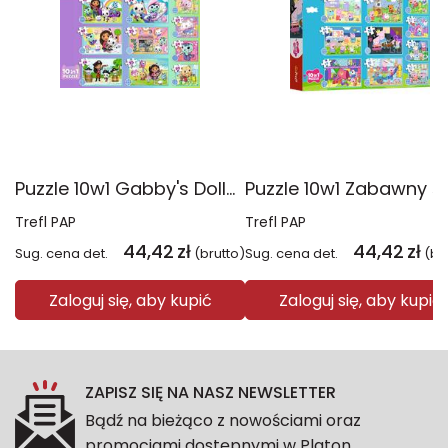
Puzzle 10w1 Gabby's Dollhouse Gabby i jej świat 96014
Trefl PAP
Trefl PAP
44,42
zł
44,42
zł
Sug. cena det.
(brutto)
Sug. cena det.
(br
Zaloguj się, aby kupić
Zaloguj się, aby kupić
ZAPISZ SIĘ NA NASZ NEWSLETTER
Bądź na bieżąco z nowościami oraz
promocjami dostępnymi w Platon.