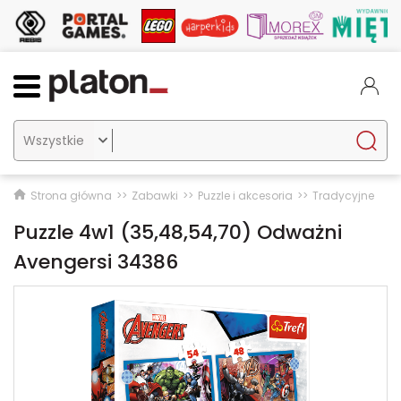

Strona główna
Zabawki
Puzzle i akcesoria
Tradycyjne
Puzzle 4w1 (35,48,54,70) Odważni
Avengersi 34386