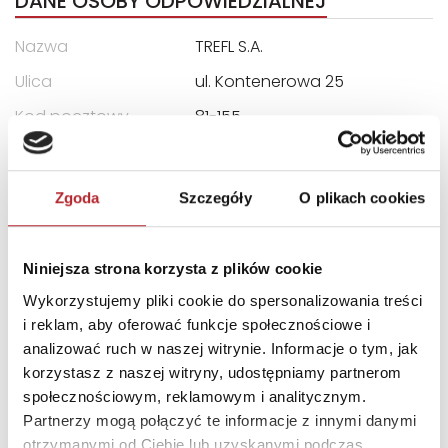
DANE OSOBY ODPOWIEDZIALNEJ
Nazwa
TREFL S.A.
Ulica
ul. Kontenerowa 25
Kod pocztowy
81-155
Miasto
Gdynia
E-mail
trefl@trefl.com
Zgoda
Szczegóły
O plikach cookies
INNI KLIENCI KUPOWALI
Niniejsza strona korzysta z plików cookie
Wykorzystujemy pliki cookie do spersonalizowania treści
i reklam, aby oferować funkcje społecznościowe i
analizować ruch w naszej witrynie. Informacje o tym, jak
korzystasz z naszej witryny, udostępniamy partnerom
społecznościowym, reklamowym i analitycznym.
Partnerzy mogą połączyć te informacje z innymi danymi
otrzymanymi od Ciebie lub uzyskanymi podczas