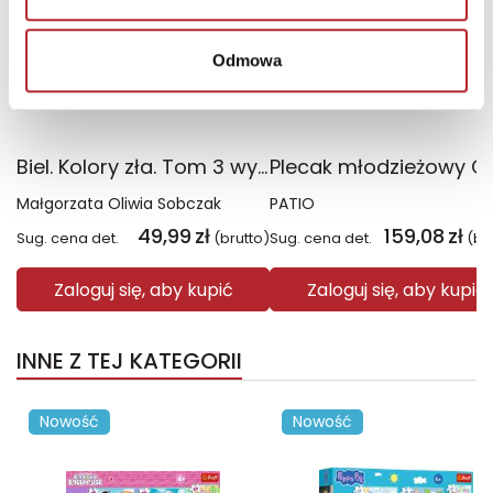
Odmowa
Biel. Kolory zła. Tom 3 wyd. 2025
Małgorzata Oliwia Sobczak
PATIO
49,99
zł
159,08
zł
Sug. cena det.
(brutto)
Sug. cena det.
(br
Zaloguj się, aby kupić
Zaloguj się, aby kupić
INNE Z TEJ KATEGORII
Nowość
Nowość