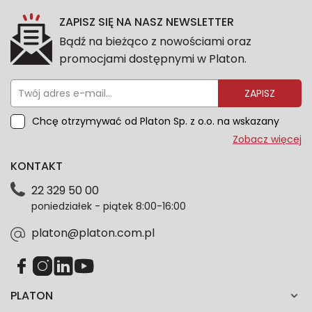
ZAPISZ SIĘ NA NASZ NEWSLETTER
Bądź na bieżąco z nowościami oraz
promocjami dostępnymi w Platon.
ZAPISZ
Chcę otrzymywać od Platon Sp. z o.o. na wskazany
przeze mnie adres e-mail informacje marketingowe
Zobacz więcej
dotyczące oferty platon.com.pl. Wszelkie informacje
KONTAKT
dotyczące danych osobowych znajdziesz w naszej
Polityce prywatności. Zgodę możesz wycofać w
22 329 50 00
każdym czasie. Wycofanie zgody nie wpłynie na
poniedziałek - piątek 8:00-16:00
zgodność z prawem przetwarzania dokonanego przed
jej wycofaniem.*
platon@platon.com.pl
PLATON