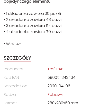
pojedynczego elementu.
• 1 układanka zawiera 35 puzzli
• 2 układanka zawiera 48 puzzli
• 3 układanka zawiera 54 puzzli
• 4 układanka zawiera 70 puzzli
• Wiek: 4+
SZCZEGÓŁY
Producent
Trefl PAP
Kod EAN
5900511343434
Sprzedaż od
2020-04-06
Rodzaj
Zabawki
Format
280x280x60 mm