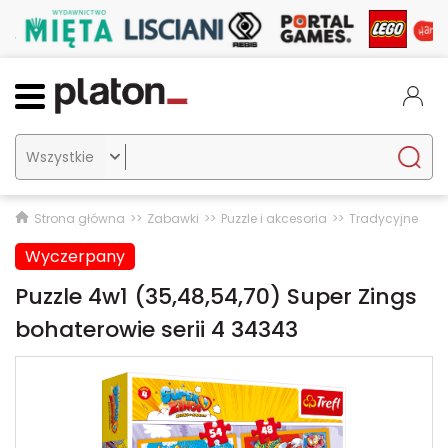

Strona główna
Zabawki
Puzzle i akcesoria
Tradycyjne
Wyczerpany
Puzzle 4w1 (35,48,54,70) Super Zings
bohaterowie serii 4 34343