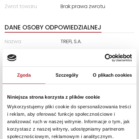
Zwrot towaru
Brak prawa zwrotu
DANE OSOBY ODPOWIEDZIALNEJ
Nazwa
TREFL S.A.
Ulica
ul. Kontenerowa 25
Kod pocztowy
81-155
Miasto
Gdynia
Zgoda
Szczegóły
O plikach cookies
E-mail
trefl@trefl.com
Niniejsza strona korzysta z plików cookie
INNI KLIENCI KUPOWALI
Wykorzystujemy pliki cookie do spersonalizowania treści
i reklam, aby oferować funkcje społecznościowe i
analizować ruch w naszej witrynie. Informacje o tym, jak
korzystasz z naszej witryny, udostępniamy partnerom
społecznościowym, reklamowym i analitycznym.