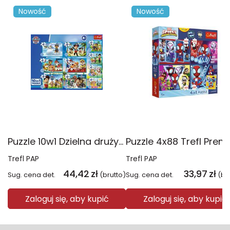
Nowość
Nowość
Puzzle 10w1 Dzielna drużyna Psiego Patrolu 96012
Trefl PAP
Trefl PAP
44,42
zł
33,97
zł
Sug. cena det.
(brutto)
Sug. cena det.
(br
Zaloguj się, aby kupić
Zaloguj się, aby kupić