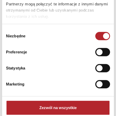
Partnerzy mogą połączyć te informacje z innymi danymi
otrzymanymi od Ciebie lub uzyskanymi podczas
korzystania z ich usług.
Wybór
Niezbędne
zgody
Puzzle 24 Moto Traktor CzuCzu
Preferencje
Bright Junior Media
69,90
zł
Statystyka
Sug. cena det.
(brutto)
Zaloguj się, aby kupić
Marketing
NAJCZĘŚCIEJ KUPOWANE
zobacz więcej
Zezwól na wszystkie
TOP 100
TOP 100