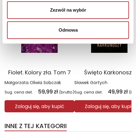
Wyłączność
Wyłączność
Zezwól na wybór
Odmowa
Fiolet. Kolory zła. Tom 7
Święto Karkonoszy
Małgorzata Oliwia Sobczak
Sławek Gortych
59,99
zł
49,99
zł
Sug. cena det.
(brutto)
Sug. cena det.
(br
Zaloguj się, aby kupić
Zaloguj się, aby kupić
INNE Z TEJ KATEGORII