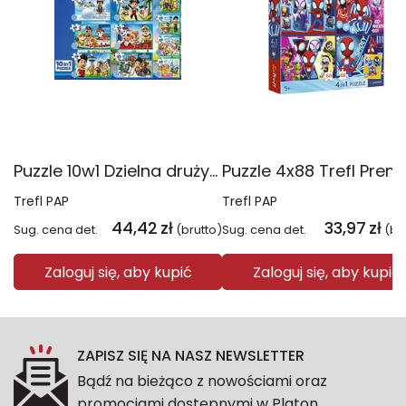
Puzzle 10w1 Dzielna drużyna Psiego Patrolu 96012
Trefl PAP
Trefl PAP
44,42
zł
33,97
zł
Sug. cena det.
(brutto)
Sug. cena det.
(br
Zaloguj się, aby kupić
Zaloguj się, aby kupić
ZAPISZ SIĘ NA NASZ NEWSLETTER
Bądź na bieżąco z nowościami oraz
promocjami dostępnymi w Platon.