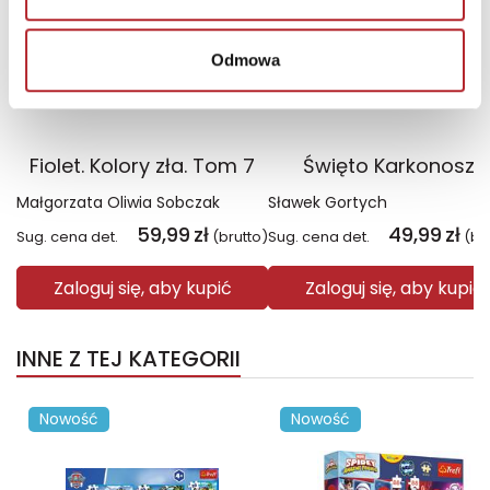
Odmowa
Fiolet. Kolory zła. Tom 7
Święto Karkonoszy
Małgorzata Oliwia Sobczak
Sławek Gortych
59,99
zł
49,99
zł
Sug. cena det.
(brutto)
Sug. cena det.
(br
Zaloguj się, aby kupić
Zaloguj się, aby kupić
INNE Z TEJ KATEGORII
Nowość
Nowość