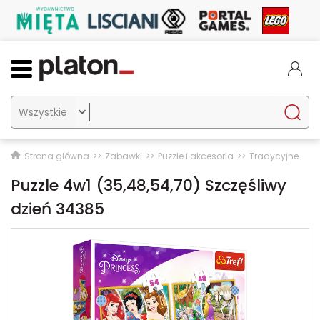

Strona główna
Zabawki
Puzzle i akcesoria
Tradycyjne
Puzzle 4w1 (35,48,54,70) Szczęśliwy
dzień 34385