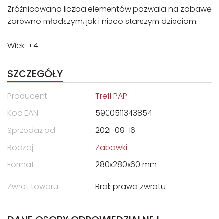
Zróżnicowana liczba elementów pozwala na zabawę
zarówno młodszym, jak i nieco starszym dzieciom.
Wiek: +4
SZCZEGÓŁY
Producent
Trefl PAP
Kod EAN
5900511343854
Sprzedaż od
2021-09-16
Rodzaj
Zabawki
Format
280x280x60 mm
Zwrot towaru
Brak prawa zwrotu