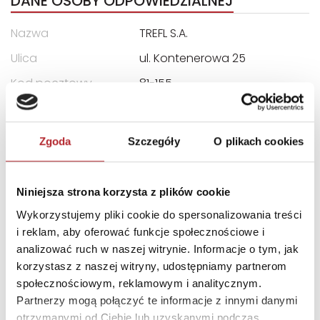
DANE OSOBY ODPOWIEDZIALNEJ
Nazwa
TREFL S.A.
Ulica
ul. Kontenerowa 25
Kod pocztowy
81-155
Miasto
Gdynia
E-mail
trefl@trefl.com
Zgoda
Szczegóły
O plikach cookies
INNI KLIENCI KUPOWALI
Niniejsza strona korzysta z plików cookie
Wykorzystujemy pliki cookie do spersonalizowania treści
i reklam, aby oferować funkcje społecznościowe i
analizować ruch w naszej witrynie. Informacje o tym, jak
korzystasz z naszej witryny, udostępniamy partnerom
społecznościowym, reklamowym i analitycznym.
Partnerzy mogą połączyć te informacje z innymi danymi
otrzymanymi od Ciebie lub uzyskanymi podczas