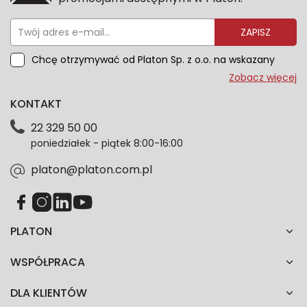
ZAPISZ
Chcę otrzymywać od Platon Sp. z o.o. na wskazany
przeze mnie adres e-mail informacje marketingowe
Zobacz więcej
dotyczące oferty platon.com.pl. Wszelkie informacje
KONTAKT
dotyczące danych osobowych znajdziesz w naszej
Polityce prywatności. Zgodę możesz wycofać w
22 329 50 00
każdym czasie. Wycofanie zgody nie wpłynie na
poniedziałek - piątek 8:00-16:00
zgodność z prawem przetwarzania dokonanego przed
jej wycofaniem.*
platon@platon.com.pl
PLATON
WSPÓŁPRACA
DLA KLIENTÓW