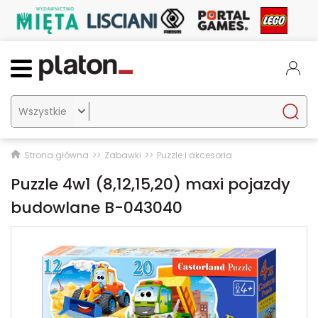

Strona główna
Zabawki
Puzzle i akcesoria
Puzzle 4w1 (8,12,15,20) maxi pojazdy
budowlane B-043040