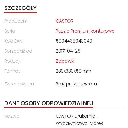
SZCZEGÓŁY
Producent
CASTOR
Seria
Puzzle Premium konturowe
Kod EAN
5904438043040
Sprzedaż od
2017-04-28
Rodzaj
Zabawki
Format
230x330x50 mm
Zwrot towaru
Brak prawa zwrotu
DANE OSOBY ODPOWIEDZIALNEJ
Nazwa
CASTOR Drukarnia i
Wydawnictwo, Marek