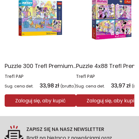
Puzzle 300 Trefl Premium Plus Kids Ekscytująca przygoda Disney Mickey Mouse 23045
Trefl PAP
Trefl PAP
33,98
zł
33,97
zł
Sug. cena det.
(brutto)
Sug. cena det.
(br
Zaloguj się, aby kupić
Zaloguj się, aby kupić
ZAPISZ SIĘ NA NASZ NEWSLETTER
Bądź na bieżąco z nowościami oraz