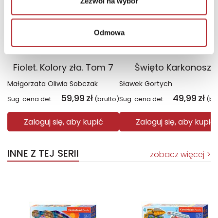
Zezwól na wybór
Odmowa
Fiolet. Kolory zła. Tom 7
Święto Karkonoszy
Małgorzata Oliwia Sobczak
Sławek Gortych
59,99
zł
49,99
zł
Sug. cena det.
(brutto)
Sug. cena det.
(br
Zaloguj się, aby kupić
Zaloguj się, aby kupić
INNE Z TEJ SERII
zobacz więcej