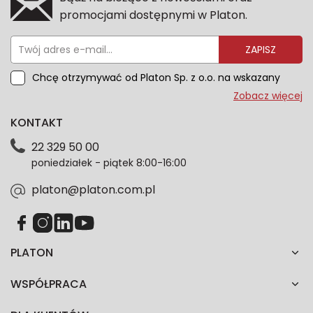
promocjami dostępnymi w Platon.
ZAPISZ
Chcę otrzymywać od Platon Sp. z o.o. na wskazany
przeze mnie adres e-mail informacje marketingowe
Zobacz więcej
dotyczące oferty platon.com.pl. Wszelkie informacje
KONTAKT
dotyczące danych osobowych znajdziesz w naszej
Polityce prywatności. Zgodę możesz wycofać w
22 329 50 00
każdym czasie. Wycofanie zgody nie wpłynie na
poniedziałek - piątek 8:00-16:00
zgodność z prawem przetwarzania dokonanego przed
jej wycofaniem.*
platon@platon.com.pl
PLATON
WSPÓŁPRACA