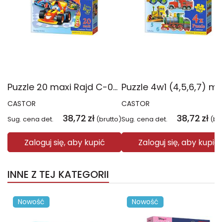
Puzzle 20 maxi Rajd C-02146-1
CASTOR
CASTOR
38,72
zł
38,72
zł
Sug. cena det.
(brutto)
Sug. cena det.
(br
Zaloguj się, aby kupić
Zaloguj się, aby kupić
INNE Z TEJ KATEGORII
Nowość
Nowość