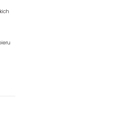
kich
ieru