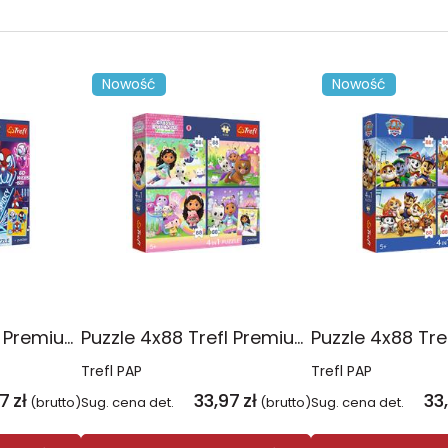
Nowość
Nowość
Puzzle 4x88 Trefl Premium Plus Kids Pajęczy dzień Spidey 34696
Puzzle 4x88 Trefl Premium Plus Kids Kocie harce Koci Domek Gabi 34694
Trefl PAP
Trefl PAP
97
zł
33,97
zł
33
(brutto)
Sug. cena det.
(brutto)
Sug. cena det.