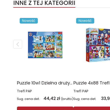
INNE Z TEJ KATEGORII
Nowość
Nowość
Puzzle 10w1 Dzielna drużyna Psiego Patrolu 96012
Trefl PAP
Trefl PAP
44,42
zł
33,
Sug. cena det.
(brutto)
Sug. cena det.