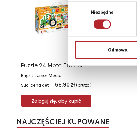
Wybór
Niezbędne
zgody
Odmowa
Puzzle 24 Moto Traktor CzuCzu
Bright Junior Media
69,90
zł
Sug. cena det.
(brutto)
Zaloguj się, aby kupić
NAJCZĘŚCIEJ KUPOWANE