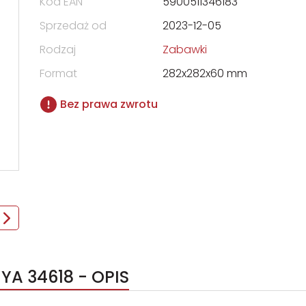
Kod EAN
5900511346183
Sprzedaż od
2023-12-05
Rodzaj
Zabawki
Format
282x282x60 mm
Bez prawa zwrotu
YA 34618 - OPIS