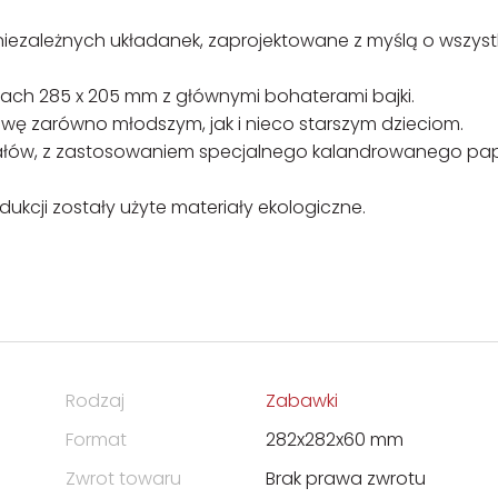
 niezależnych układanek, zaprojektowane z myślą o wszyst
ach 285 x 205 mm z głównymi bohaterami bajki.
ę zarówno młodszym, jak i nieco starszym dzieciom.
riałów, z zastosowaniem specjalnego kalandrowanego pap
kcji zostały użyte materiały ekologiczne.
Rodzaj
Zabawki
Format
282x282x60 mm
Zwrot towaru
Brak prawa zwrotu