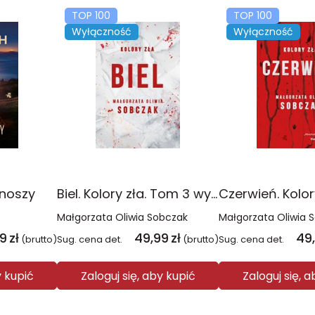
TOP 100
TOP 100
Wyłączność
Wyłączność
onoszy
Biel. Kolory zła. Tom 3 wyd. 2025
Małgorzata Oliwia Sobczak
Małgorzata Oliwia 
99
zł
49,99
zł
49
(brutto)
Sug. cena det.
(brutto)
Sug. cena det.
y kupić
Zaloguj się, aby kupić
Zaloguj się, 