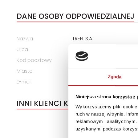
DANE OSOBY ODPOWIEDZIALNEJ
Nazwa
TREFL S.A.
Ulica
ul. Kontenerowa 25
Kod pocztowy
81-155
Miasto
Gdynia
Zgoda
E-mail
trefl@trefl.com
Niniejsza strona korzysta z
INNI KLIENCI KUPOWALI
Wykorzystujemy pliki cookie 
ruch w naszej witrynie. Inf
reklamowym i analitycznym. 
uzyskanymi podczas korzysta