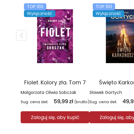
TOP 100
TOP 100
Wyłączność
Wyłączność
Fiolet. Kolory zła. Tom 7
Święto Kark
Małgorzata Oliwia Sobczak
Sławek Gortych
59,99
zł
49,
Sug. cena det.
(brutto)
Sug. cena det.
Zaloguj się, aby kupić
Zaloguj się, ab