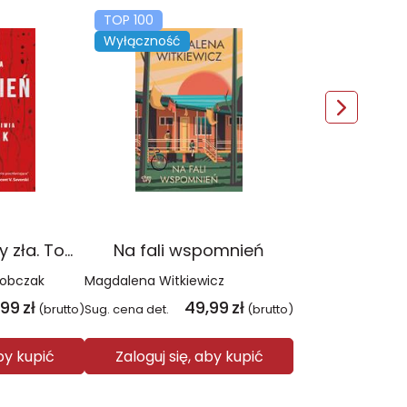
TOP 100
Wyłączność
Czerwień. Kolory zła. Tom 1 wyd. 2025
Na fali wspomnień
Sobczak
Magdalena Witkiewicz
,99
zł
49,99
zł
(brutto)
Sug. cena det.
(brutto)
aby kupić
Zaloguj się, aby kupić