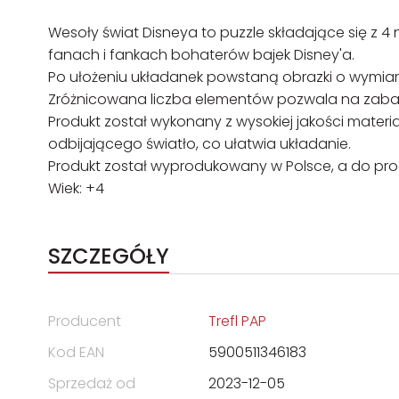
Wesoły świat Disneya to puzzle składające się z 4
fanach i fankach bohaterów bajek Disney'a.
Po ułożeniu układanek powstaną obrazki o wymiar
Zróżnicowana liczba elementów pozwala na zabaw
Produkt został wykonany z wysokiej jakości mate
odbijającego światło, co ułatwia układanie.
Produkt został wyprodukowany w Polsce, a do produ
Wiek: +4
SZCZEGÓŁY
Producent
Trefl PAP
Kod EAN
5900511346183
Sprzedaż od
2023-12-05