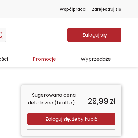
Współpraca
Zarejestruj się
Zaloguj się
ści
Promocje
Wyprzedaże
Sugerowana cena
29,99
zł
a
detaliczna (brutto):
Zaloguj się, żeby kupić