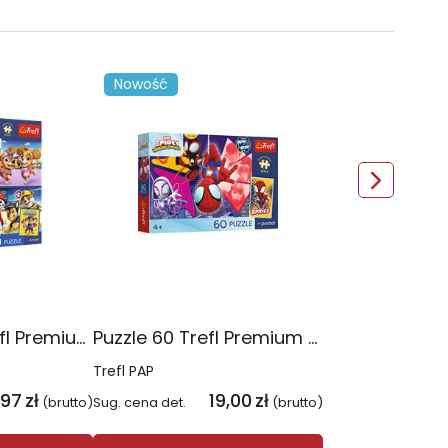
Nowość
Puzzle 4x88 Trefl Premium Plus Kids Psia Straż Psi Patrol 34693
Puzzle 60 Trefl Premium Plus Kids Niesamowita przygoda Spidey Marvel 17429
Trefl PAP
,97
zł
19,00
zł
(brutto)
Sug. cena det.
(brutto)