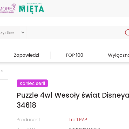

Zapowiedzi
TOP 100
Wyłączno
ne
Koniec serii
Puzzle 4w1 Wesoły świat Disney
34618
Producent
Trefl PAP