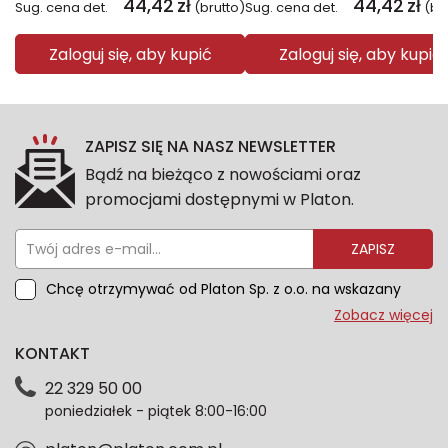
44,42
zł
44,42
zł
Sug. cena det.
(brutto)
Sug. cena det.
(br
Zaloguj się, aby kupić
Zaloguj się, aby kupić
ZAPISZ SIĘ NA NASZ NEWSLETTER
Bądź na bieżąco z nowościami oraz
promocjami dostępnymi w Platon.
ZAPISZ
Chcę otrzymywać od Platon Sp. z o.o. na wskazany
przeze mnie adres e-mail informacje marketingowe
Zobacz więcej
dotyczące oferty platon.com.pl. Wszelkie informacje
KONTAKT
dotyczące danych osobowych znajdziesz w naszej
Polityce prywatności. Zgodę możesz wycofać w
22 329 50 00
każdym czasie. Wycofanie zgody nie wpłynie na
poniedziałek - piątek 8:00-16:00
zgodność z prawem przetwarzania dokonanego przed
jej wycofaniem.*