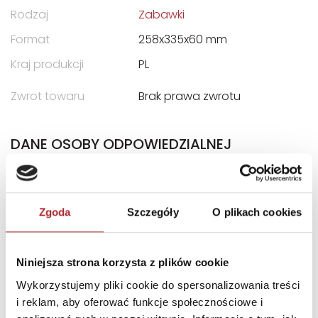
Rodzaj
Zabawki
Format
258x335x60 mm
Kraj produkcji
PL
Zwrot towaru
Brak prawa zwrotu
DANE OSOBY ODPOWIEDZIALNEJ
Nazwa
TREFL S.A.
Ulica
ul. Kontenerowa 25
Zgoda
Szczegóły
O plikach cookies
Kod pocztowy
81-155
Miasto
Gdynia
Niniejsza strona korzysta z plików cookie
E-mail
trefl@trefl.com
Wykorzystujemy pliki cookie do spersonalizowania treści
i reklam, aby oferować funkcje społecznościowe i