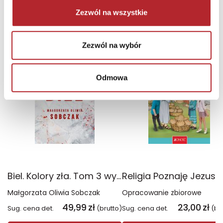
Zezwól na wszystkie
NAJCZĘŚCIEJ KUPOWANE
zobacz więcej
Zezwól na wybór
TOP 100
TOP 100
Wyłączność
Odmowa
Biel. Kolory zła. Tom 3 wyd. 2025
Małgorzata Oliwia Sobczak
Opracowanie zbiorowe
49,99
zł
23,00
zł
Sug. cena det.
(brutto)
Sug. cena det.
(br