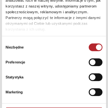
analizować ruch w naszej witrynie. Informacje o tym, jak
INNI KLIENCI KUPOWALI
korzystasz z naszej witryny, udostępniamy partnerom
społecznościowym, reklamowym i analitycznym.
Partnerzy mogą połączyć te informacje z innymi danymi
otrzymanymi od Ciebie lub uzyskanymi podczas
korzystania z ich usług.
Wybór
Niezbędne
zgody
Preferencje
Puzzle 24 Moto Traktor CzuCzu
Statystyka
Bright Junior Media
69,90
zł
Sug. cena det.
(brutto)
Marketing
Zaloguj się, aby kupić