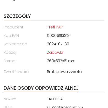
SZCZEGÓŁY
Producent
Trefl PAP
Kod EAN
5900511133134
Sprzedaż od
2024-07-30
Rodzaj
Zabawki
Format
260x337x61 mm
Zwrot towaru
Brak prawa zwrotu
DANE OSOBY ODPOWIEDZIALNEJ
Nazwa
TREFL S.A.
Ulica
ul. Kontenerowa 25