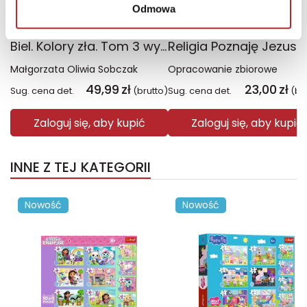
Odmowa
Biel. Kolory zła. Tom 3 wyd. 2025
Małgorzata Oliwia Sobczak
Opracowanie zbiorowe
49,99
zł
23,00
zł
Sug. cena det.
(brutto)
Sug. cena det.
(br
Zaloguj się, aby kupić
Zaloguj się, aby kupić
INNE Z TEJ KATEGORII
Nowość
Nowość