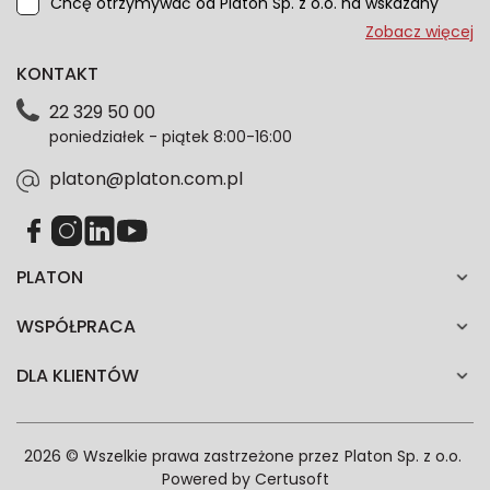
Chcę otrzymywać od Platon Sp. z o.o. na wskazany
przeze mnie adres e-mail informacje marketingowe
Zobacz więcej
dotyczące oferty platon.com.pl. Wszelkie informacje
KONTAKT
dotyczące danych osobowych znajdziesz w naszej
Polityce prywatności. Zgodę możesz wycofać w
22 329 50 00
każdym czasie. Wycofanie zgody nie wpłynie na
poniedziałek - piątek 8:00-16:00
zgodność z prawem przetwarzania dokonanego przed
jej wycofaniem.*
platon@platon.com.pl
PLATON
WSPÓŁPRACA
DLA KLIENTÓW
2026 © Wszelkie prawa zastrzeżone przez
Platon Sp. z o.o.
Powered by
Certusoft