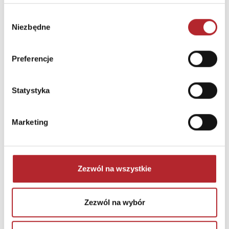
Puzzle 24 Moto Traktor CzuCzu
Wybór
Niezbędne
zgody
Bright Junior Media
69,90
zł
Sug. cena det.
(brutto)
Preferencje
Zaloguj się, aby kupić
Statystyka
NAJCZĘŚCIEJ KUPOWANE
zobacz więcej
Marketing
TOP 100
TOP 100
Wyłączność
Zezwól na wszystkie
Zezwól na wybór