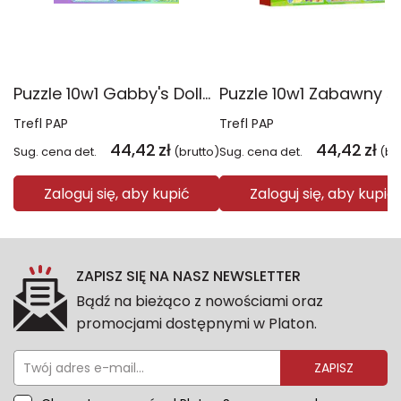
Puzzle 10w1 Gabby's Dollhouse Gabby i jej świat 96014
Trefl PAP
Trefl PAP
44,42
zł
44,42
zł
Sug. cena det.
(brutto)
Sug. cena det.
(br
Zaloguj się, aby kupić
Zaloguj się, aby kupić
ZAPISZ SIĘ NA NASZ NEWSLETTER
Bądź na bieżąco z nowościami oraz
promocjami dostępnymi w Platon.
ZAPISZ