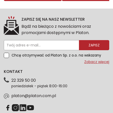
ZAPISZ SIĘ NA NASZ NEWSLETTER
Bądź na bieżąco z nowościami oraz
promocjami dostępnymi w Platon.
ZAPISZ
Chcę otrzymywać od Platon Sp. z o.o. na wskazany
przeze mnie adres e-mail informacje marketingowe
Zobacz więcej
dotyczące oferty platon.com.pl. Wszelkie informacje
KONTAKT
dotyczące danych osobowych znajdziesz w naszej
Polityce prywatności. Zgodę możesz wycofać w
22 329 50 00
każdym czasie. Wycofanie zgody nie wpłynie na
poniedziałek - piątek 8:00-16:00
zgodność z prawem przetwarzania dokonanego przed
jej wycofaniem.*
platon@platon.com.pl