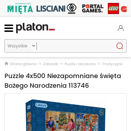

Strona główna
Zabawki
Puzzle i akcesoria
Tradycyjne
Puzzle 4x500 Niezapomniane święta
Bożego Narodzenia 113746