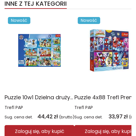
INNE Z TEJ KATEGORII
Nowość
Nowość
Puzzle 10w1 Dzielna drużyna Psiego Patrolu 96012
Trefl PAP
Trefl PAP
44,42
zł
33,97
zł
Sug. cena det.
(brutto)
Sug. cena det.
(br
Zaloguj się, aby kupić
Zaloguj się, aby kupić