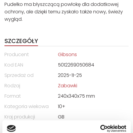
Pudełko ma błyszczącą powłokę dla dodatkowej
ochrony, ale dzięki temu zyskało także nowy, świeży
wygląd.
SZCZEGÓŁY
Producent
Gibsons
Kod EAN
5012269050684
Sprzedaż od
2025-11-25
Rodzaj
Zabawki
Format
240x340x75 mm
Kategoria wiekowa
10+
Kraj produkcji
GB
Zwrot towaru
Brak prawa zwrotu