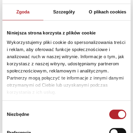
Zgoda
Szczegóły
O plikach cookies
DANE OSOBY ODPOWIEDZIALNEJ
Nazwa
G3 SPÓŁKA Z
Niniejsza strona korzysta z plików cookie
OGRANICZONĄ
Wykorzystujemy pliki cookie do spersonalizowania treści
ODPOWIEDZIALNOŚCIĄ
i reklam, aby oferować funkcje społecznościowe i
SPÓŁKA KOMANDYTOWA
analizować ruch w naszej witrynie. Informacje o tym, jak
Ulica
ul. Spółdzielców 18A
korzystasz z naszej witryny, udostępniamy partnerom
społecznościowym, reklamowym i analitycznym.
Kod pocztowy
62-510
Partnerzy mogą połączyć te informacje z innymi danymi
Miasto
Konin
otrzymanymi od Ciebie lub uzyskanymi podczas
korzystania z ich usług.
E-mail
g3@g3poland.com
Wybór
INNI KLIENCI KUPOWALI
Niezbędne
zgody
Preferencje