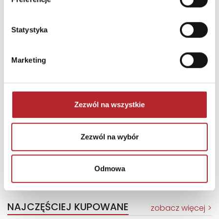
Statystyka
Marketing
Zezwól na wszystkie
Puzzle 24 Moto Traktor CzuCzu
Bright Junior Media
Zezwól na wybór
69,90
zł
Sug. cena det.
(brutto)
Odmowa
Zaloguj się, aby kupić
NAJCZĘŚCIEJ KUPOWANE
zobacz więcej