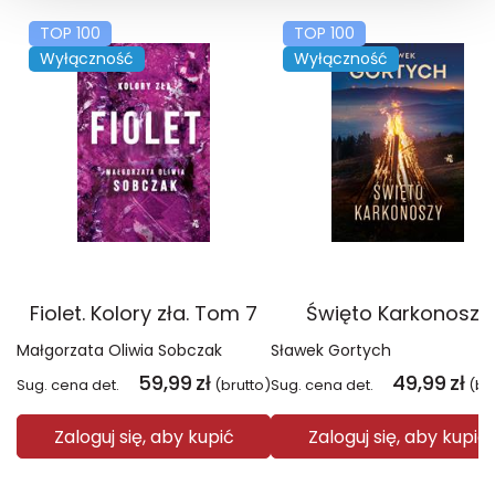
TOP 100
TOP 100
Wyłączność
Wyłączność
Fiolet. Kolory zła. Tom 7
Święto Karkonoszy
Małgorzata Oliwia Sobczak
Sławek Gortych
59,99
zł
49,99
zł
Sug. cena det.
(brutto)
Sug. cena det.
(br
Zaloguj się, aby kupić
Zaloguj się, aby kupić