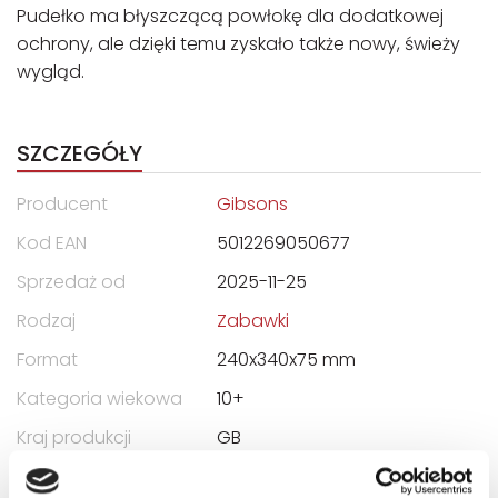
Pudełko ma błyszczącą powłokę dla dodatkowej
ochrony, ale dzięki temu zyskało także nowy, świeży
wygląd.
SZCZEGÓŁY
Producent
Gibsons
Kod EAN
5012269050677
Sprzedaż od
2025-11-25
Rodzaj
Zabawki
Format
240x340x75 mm
Kategoria wiekowa
10+
Kraj produkcji
GB
Zwrot towaru
Brak prawa zwrotu