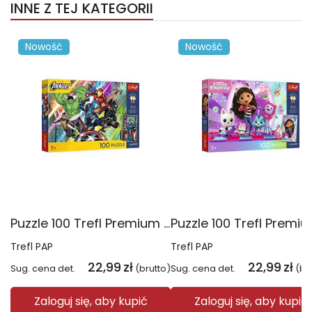
INNE Z TEJ KATEGORII
Nowość
Nowość
Puzzle 100 Trefl Premium Plus Kids Potęga i moc Disney Marvel the Avengers 16552
Trefl PAP
Trefl PAP
22,99
zł
22,99
zł
Sug. cena det.
(brutto)
Sug. cena det.
(br
Zaloguj się, aby kupić
Zaloguj się, aby kupić