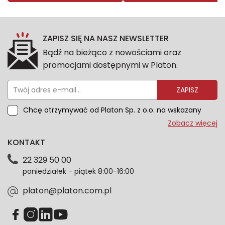
ZAPISZ SIĘ NA NASZ NEWSLETTER
Bądź na bieżąco z nowościami oraz
promocjami dostępnymi w Platon.
ZAPISZ
Chcę otrzymywać od Platon Sp. z o.o. na wskazany
przeze mnie adres e-mail informacje marketingowe
Zobacz więcej
dotyczące oferty platon.com.pl. Wszelkie informacje
KONTAKT
dotyczące danych osobowych znajdziesz w naszej
Polityce prywatności. Zgodę możesz wycofać w
22 329 50 00
każdym czasie. Wycofanie zgody nie wpłynie na
poniedziałek - piątek 8:00-16:00
zgodność z prawem przetwarzania dokonanego przed
jej wycofaniem.*
platon@platon.com.pl