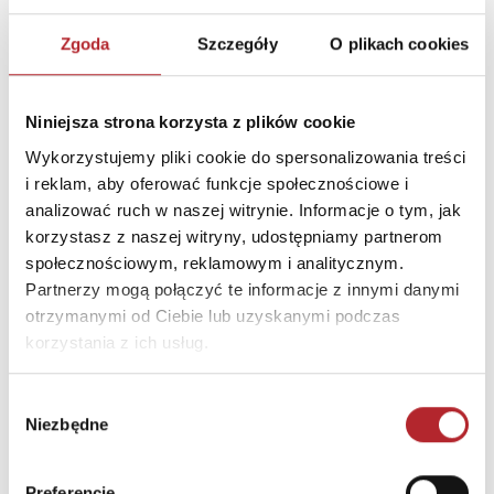
Zgoda
Szczegóły
O plikach cookies
DANE OSOBY ODPOWIEDZIALNEJ
Nazwa
G3 SPÓŁKA Z
Niniejsza strona korzysta z plików cookie
OGRANICZONĄ
Wykorzystujemy pliki cookie do spersonalizowania treści
ODPOWIEDZIALNOŚCIĄ
i reklam, aby oferować funkcje społecznościowe i
SPÓŁKA KOMANDYTOWA
analizować ruch w naszej witrynie. Informacje o tym, jak
Ulica
ul. Spółdzielców 18A
korzystasz z naszej witryny, udostępniamy partnerom
społecznościowym, reklamowym i analitycznym.
Kod pocztowy
62-510
Partnerzy mogą połączyć te informacje z innymi danymi
Miasto
Konin
otrzymanymi od Ciebie lub uzyskanymi podczas
korzystania z ich usług.
E-mail
g3@g3poland.com
Wybór
INNI KLIENCI KUPOWALI
Niezbędne
zgody
Preferencje