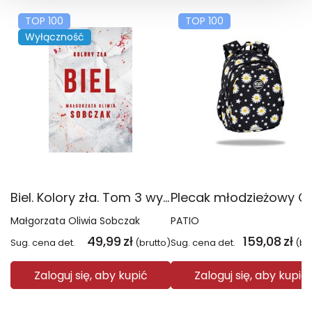
TOP 100
TOP 100
Wyłączność
Biel. Kolory zła. Tom 3 wyd. 2025
Małgorzata Oliwia Sobczak
PATIO
49,99
zł
159,08
zł
Sug. cena det.
(brutto)
Sug. cena det.
(br
Zaloguj się, aby kupić
Zaloguj się, aby kupić