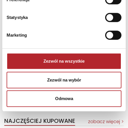
Statystyka
Marketing
Zezwól na wszystkie
Puzzle 24 Moto Traktor CzuCzu
Bright Junior Media
Zezwól na wybór
69,90
zł
Sug. cena det.
(brutto)
Odmowa
Zaloguj się, aby kupić
NAJCZĘŚCIEJ KUPOWANE
zobacz więcej