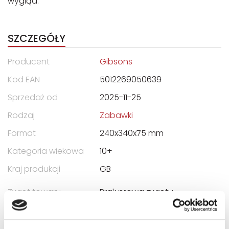
wygląd.
SZCZEGÓŁY
Producent
Gibsons
Kod EAN
5012269050639
Sprzedaż od
2025-11-25
Rodzaj
Zabawki
Format
240x340x75 mm
Kategoria wiekowa
10+
Kraj produkcji
GB
Zwrot towaru
Brak prawa zwrotu
DANE OSOBY ODPOWIEDZIALNEJ