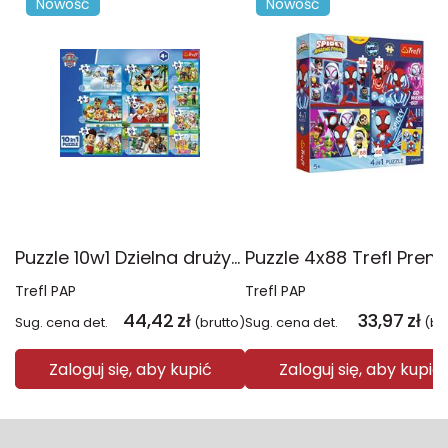
Nowość
Nowość
Puzzle 10w1 Dzielna drużyna Psiego Patrolu 96012
Trefl PAP
Trefl PAP
44,42
zł
33,97
zł
Sug. cena det.
(brutto)
Sug. cena det.
(br
Zaloguj się, aby kupić
Zaloguj się, aby kupić