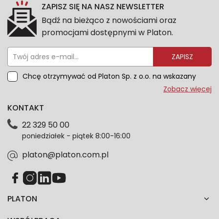
ZAPISZ SIĘ NA NASZ NEWSLETTER
Bądź na bieżąco z nowościami oraz
promocjami dostępnymi w Platon.
ZAPISZ
Chcę otrzymywać od Platon Sp. z o.o. na wskazany
przeze mnie adres e-mail informacje marketingowe
Zobacz więcej
dotyczące oferty platon.com.pl. Wszelkie informacje
KONTAKT
dotyczące danych osobowych znajdziesz w naszej
Polityce prywatności. Zgodę możesz wycofać w
22 329 50 00
każdym czasie. Wycofanie zgody nie wpłynie na
poniedziałek - piątek 8:00-16:00
zgodność z prawem przetwarzania dokonanego przed
jej wycofaniem.*
platon@platon.com.pl
PLATON