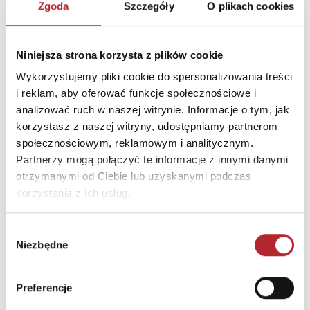
Zgoda
Szczegóły
O plikach cookies
Nazwa
G3 SPÓŁKA Z
OGRANICZONĄ
Niniejsza strona korzysta z plików cookie
ODPOWIEDZIALNOŚCIĄ
Wykorzystujemy pliki cookie do spersonalizowania treści
SPÓŁKA KOMANDYTOWA
i reklam, aby oferować funkcje społecznościowe i
Ulica
ul. Spółdzielców 18A
analizować ruch w naszej witrynie. Informacje o tym, jak
Kod pocztowy
62-510
korzystasz z naszej witryny, udostępniamy partnerom
społecznościowym, reklamowym i analitycznym.
Miasto
Konin
Partnerzy mogą połączyć te informacje z innymi danymi
E-mail
g3@g3poland.com
otrzymanymi od Ciebie lub uzyskanymi podczas
korzystania z ich usług.
INNI KLIENCI KUPOWALI
Wybór
Niezbędne
zgody
Preferencje