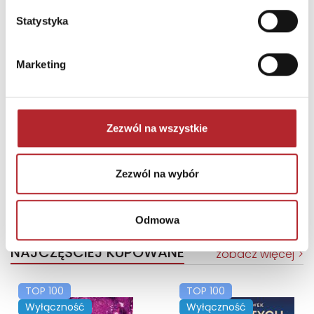
Statystyka
Marketing
Puzzle 24 Moto Traktor CzuCzu
Zezwól na wszystkie
Bright Junior Media
69,90
zł
Sug. cena det.
(brutto)
Zezwól na wybór
Zaloguj się, aby kupić
Odmowa
NAJCZĘŚCIEJ KUPOWANE
zobacz więcej
TOP 100
TOP 100
Wyłączność
Wyłączność