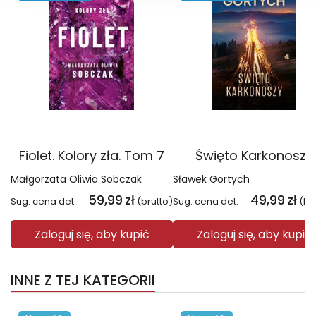
Fiolet. Kolory zła. Tom 7
Święto Karkonoszy
Małgorzata Oliwia Sobczak
Sławek Gortych
59,99
zł
49,99
zł
Sug. cena det.
(brutto)
Sug. cena det.
(br
Zaloguj się, aby kupić
Zaloguj się, aby kupić
INNE Z TEJ KATEGORII