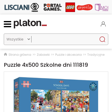

Strona główna
Zabawki
Puzzle i akcesoria
Tradycyjne
Puzzle 4x500 Szkolne dni 111819