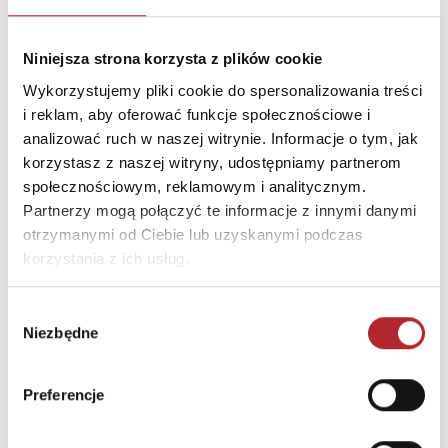
Nazwa
Zakład Produkcyjny
ALEXANDER Piotr Pundzis
Niniejsza strona korzysta z plików cookie
Ulica
ul. Telewizyjna 19
Wykorzystujemy pliki cookie do spersonalizowania treści
i reklam, aby oferować funkcje społecznościowe i
Kod pocztowy
80-209
analizować ruch w naszej witrynie. Informacje o tym, jak
Miasto
Chwaszczyno
korzystasz z naszej witryny, udostępniamy partnerom
społecznościowym, reklamowym i analitycznym.
E-mail
alexander@alexander.co
Partnerzy mogą połączyć te informacje z innymi danymi
m.pl
otrzymanymi od Ciebie lub uzyskanymi podczas
korzystania z ich usług.
INNI KLIENCI KUPOWALI
Wybór
Niezbędne
zgody
Preferencje