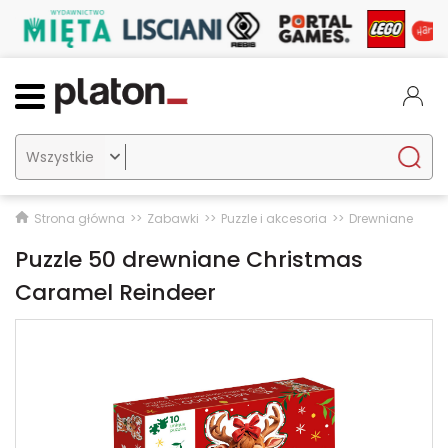

Strona główna
Zabawki
Puzzle i akcesoria
Drewniane
Puzzle 50 drewniane Christmas
Caramel Reindeer