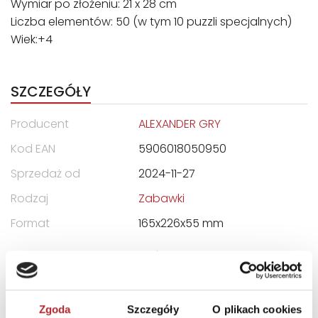
Wymiar po złożeniu: 21 x 28 cm
Liczba elementów: 50 (w tym 10 puzzli specjalnych)
Wiek:+4
SZCZEGÓŁY
Producent
ALEXANDER GRY
Kod EAN
5906018050950
Sprzedaż od
2024-11-27
Rodzaj
Zabawki
Format
165x226x55 mm
Zwrot towaru
Brak prawa zwrotu
DANE OSOBY ODPOWIEDZIALNEJ
Zgoda
Szczegóły
O plikach cookies