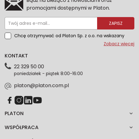
Bądź na bieżąco z nowościami oraz
promocjami dostępnymi w Platon.
ZAPISZ
Chcę otrzymywać od Platon Sp. z o.o. na wskazany
przeze mnie adres e-mail informacje marketingowe
Zobacz więcej
dotyczące oferty platon.com.pl. Wszelkie informacje
KONTAKT
dotyczące danych osobowych znajdziesz w naszej
Polityce prywatności. Zgodę możesz wycofać w
22 329 50 00
każdym czasie. Wycofanie zgody nie wpłynie na
poniedziałek - piątek 8:00-16:00
zgodność z prawem przetwarzania dokonanego przed
jej wycofaniem.*
platon@platon.com.pl
PLATON
WSPÓŁPRACA