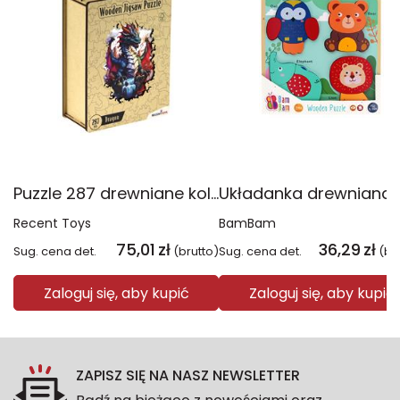
Puzzle 287 drewniane kolorowe Smok
Recent Toys
BamBam
75,01
zł
36,29
zł
Sug. cena det.
(brutto)
Sug. cena det.
(br
Zaloguj się, aby kupić
Zaloguj się, aby kupić
ZAPISZ SIĘ NA NASZ NEWSLETTER