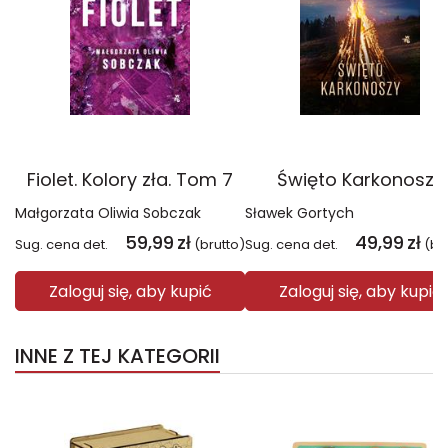
Fiolet. Kolory zła. Tom 7
Święto Karkonoszy
Małgorzata Oliwia Sobczak
Sławek Gortych
59,99
zł
49,99
zł
Sug. cena det.
(brutto)
Sug. cena det.
(br
Zaloguj się, aby kupić
Zaloguj się, aby kupić
INNE Z TEJ KATEGORII