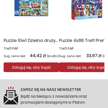
Puzzle 10w1 Dzielna drużyna Psiego Patrolu 96012
Trefl PAP
Trefl PAP
44,42
zł
33,97
zł
Sug. cena det.
(brutto)
Sug. cena det.
(br
Zaloguj się, aby kupić
Zaloguj się, aby kupić
ZAPISZ SIĘ NA NASZ NEWSLETTER
Bądź na bieżąco z nowościami oraz
promocjami dostępnymi w Platon.