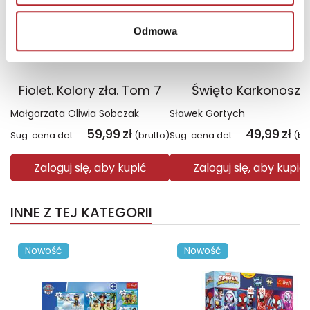
Odmowa
Fiolet. Kolory zła. Tom 7
Święto Karkonoszy
Małgorzata Oliwia Sobczak
Sławek Gortych
59,99
zł
49,99
zł
Sug. cena det.
(brutto)
Sug. cena det.
(br
Zaloguj się, aby kupić
Zaloguj się, aby kupić
INNE Z TEJ KATEGORII
Nowość
Nowość