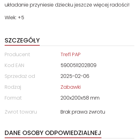
układanie przyniesie dziecku jeszcze więcej radości!
Wiek: +5
SZCZEGÓŁY
Producent
Trefl PAP
Kod EAN
5900511202809
Sprzedaż od
2025-02-06
Rodzaj
Zabawki
Format
200x200x58 mm
Zwrot towaru
Brak prawa zwrotu
DANE OSOBY ODPOWIEDZIALNEJ