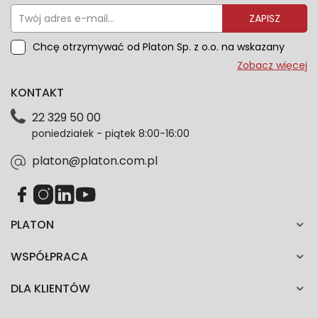
ZAPISZ
Chcę otrzymywać od Platon Sp. z o.o. na wskazany
przeze mnie adres e-mail informacje marketingowe
Zobacz więcej
dotyczące oferty platon.com.pl. Wszelkie informacje
KONTAKT
dotyczące danych osobowych znajdziesz w naszej
Polityce prywatności. Zgodę możesz wycofać w
22 329 50 00
każdym czasie. Wycofanie zgody nie wpłynie na
poniedziałek - piątek 8:00-16:00
zgodność z prawem przetwarzania dokonanego przed
jej wycofaniem.*
platon@platon.com.pl
PLATON
WSPÓŁPRACA
DLA KLIENTÓW