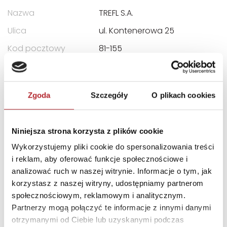
Nazwa
TREFL S.A.
Ulica
ul. Kontenerowa 25
Kod pocztowy
81-155
Miasto
Gdynia
E-mail
trefl@trefl.com
Zgoda
Szczegóły
O plikach cookies
INNI KLIENCI KUPOWALI
Niniejsza strona korzysta z plików cookie
Wykorzystujemy pliki cookie do spersonalizowania treści
i reklam, aby oferować funkcje społecznościowe i
analizować ruch w naszej witrynie. Informacje o tym, jak
korzystasz z naszej witryny, udostępniamy partnerom
społecznościowym, reklamowym i analitycznym.
Partnerzy mogą połączyć te informacje z innymi danymi
otrzymanymi od Ciebie lub uzyskanymi podczas