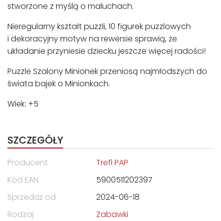
stworzone z myślą o maluchach.
Nieregularny kształt puzzli, 10 figurek puzzlowych
i dekoracyjny motyw na rewersie sprawią, że
układanie przyniesie dziecku jeszcze więcej radości!
Puzzle Szalony Minionek przeniosą najmłodszych do
świata bajek o Minionkach.
Wiek: +5
SZCZEGÓŁY
Producent
Trefl PAP
Kod EAN
5900511202397
Sprzedaż od
2024-06-18
Rodzaj
Zabawki