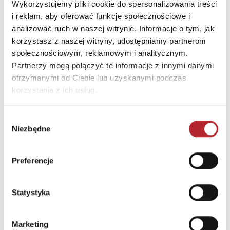
poniżej 3 lat. Istnieje ryzyko zadławienia się małymi
Wykorzystujemy pliki cookie do spersonalizowania treści
elementami. WARNING Not suitable for children under
i reklam, aby oferować funkcje społecznościowe i
analizować ruch w naszej witrynie. Informacje o tym, jak
three years. There is a risk of choking on small parts."
korzystasz z naszej witryny, udostępniamy partnerom
społecznościowym, reklamowym i analitycznym.
INNI KLIENCI KUPOWALI
Partnerzy mogą połączyć te informacje z innymi danymi
otrzymanymi od Ciebie lub uzyskanymi podczas
korzystania z ich usług.
Wybór
Niezbędne
zgody
Preferencje
Brak danych
Statystyka
Marketing