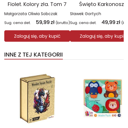
Fiolet. Kolory zła. Tom 7
Święto Karkonoszy
Małgorzata Oliwia Sobczak
Sławek Gortych
59,99
zł
49,99
zł
Sug. cena det.
(brutto)
Sug. cena det.
(br
Zaloguj się, aby kupić
Zaloguj się, aby kupić
INNE Z TEJ KATEGORII