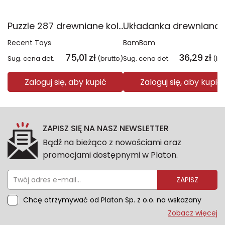
Puzzle 287 drewniane kolorowe Smok
Recent Toys
BamBam
75,01
zł
36,29
zł
Sug. cena det.
(brutto)
Sug. cena det.
(br
Zaloguj się, aby kupić
Zaloguj się, aby kupić
ZAPISZ SIĘ NA NASZ NEWSLETTER
Bądź na bieżąco z nowościami oraz
promocjami dostępnymi w Platon.
ZAPISZ
Chcę otrzymywać od Platon Sp. z o.o. na wskazany
przeze mnie adres e-mail informacje marketingowe
Zobacz więcej
dotyczące oferty platon.com.pl. Wszelkie informacje