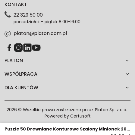
KONTAKT
dotyczące danych osobowych znajdziesz w naszej
Polityce prywatności. Zgodę możesz wycofać w
22 329 50 00
każdym czasie. Wycofanie zgody nie wpłynie na
poniedziałek - piątek 8:00-16:00
zgodność z prawem przetwarzania dokonanego przed
jej wycofaniem.*
platon@platon.com.pl
PLATON
WSPÓŁPRACA
DLA KLIENTÓW
2026 © Wszelkie prawa zastrzeżone przez
Platon Sp. z o.o.
Powered by
Certusoft
Puzzle 50 Drewniane Konturowe Szalony Minionek 20239