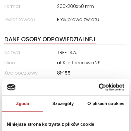
Format
200x200x58 mm
Zwrot towaru
Brak prawa zwrotu
DANE OSOBY ODPOWIEDZIALNEJ
Nazwa
TREFL S.A.
Ulica
ul. Kontenerowa 25
Kod pocztowy
81-155
Miasto
Gdynia
E-mail
trefl@trefl.com
Zgoda
Szczegóły
O plikach cookies
INFORMACJE I OSTRZEŻENIA
Niniejsza strona korzysta z plików cookie
"OSTRZEŻENIE Nieodpowiednie dla dzieci w wieku