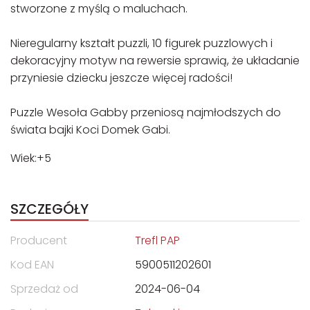
stworzone z myślą o maluchach.
Nieregularny kształt puzzli, 10 figurek puzzlowych i
dekoracyjny motyw na rewersie sprawią, że układanie
przyniesie dziecku jeszcze więcej radości!
Puzzle Wesoła Gabby przeniosą najmłodszych do
świata bajki Koci Domek Gabi.
Wiek:+5
SZCZEGÓŁY
Producent
Trefl PAP
Kod EAN
5900511202601
Sprzedaż od
2024-06-04