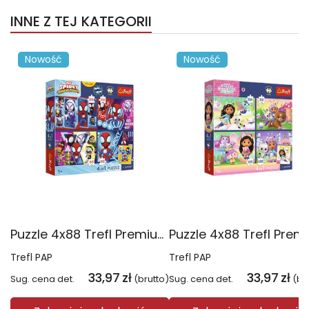
INNE Z TEJ KATEGORII
Nowość
Nowość
Puzzle 4x88 Trefl Premium Plus Kids Pajęczy dzień Spidey 34696
Trefl PAP
Trefl PAP
33,97
zł
33,97
zł
Sug. cena det.
(brutto)
Sug. cena det.
(br