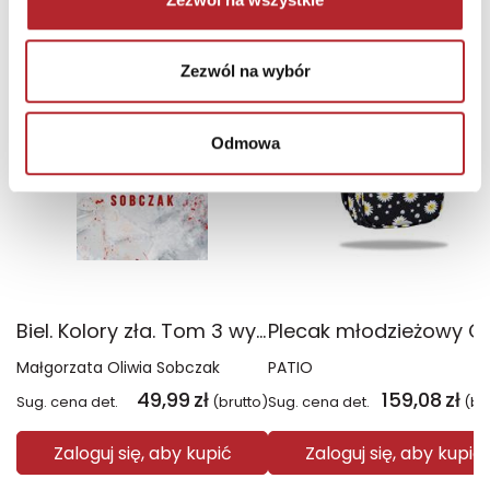
TOP 100
TOP 100
Zezwól na wybór
Wyłączność
Odmowa
Biel. Kolory zła. Tom 3 wyd. 2025
Małgorzata Oliwia Sobczak
PATIO
49,99
zł
159,08
zł
Sug. cena det.
(brutto)
Sug. cena det.
(br
Zaloguj się, aby kupić
Zaloguj się, aby kupić