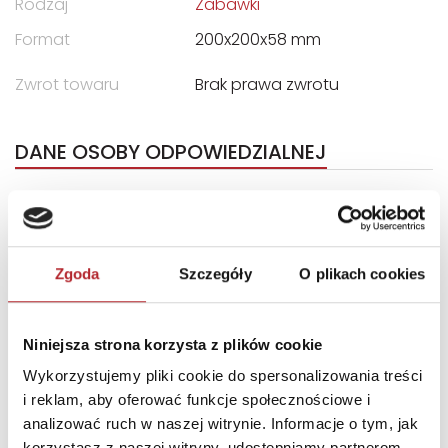
Rodzaj
Zabawki
Format
200x200x58 mm
Zwrot towaru
Brak prawa zwrotu
DANE OSOBY ODPOWIEDZIALNEJ
Nazwa
TREFL S.A.
Ulica
ul. Kontenerowa 25
Kod pocztowy
81-155
Zgoda
Szczegóły
O plikach cookies
Miasto
Gdynia
E-mail
trefl@trefl.com
Niniejsza strona korzysta z plików cookie
Wykorzystujemy pliki cookie do spersonalizowania treści
INNI KLIENCI KUPOWALI
i reklam, aby oferować funkcje społecznościowe i
analizować ruch w naszej witrynie. Informacje o tym, jak
korzystasz z naszej witryny, udostępniamy partnerom