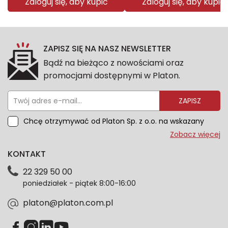
Zaloguj się, aby kupić
Zaloguj się, aby kupić
ZAPISZ SIĘ NA NASZ NEWSLETTER
Bądź na bieżąco z nowościami oraz
promocjami dostępnymi w Platon.
ZAPISZ
Chcę otrzymywać od Platon Sp. z o.o. na wskazany
przeze mnie adres e-mail informacje marketingowe
Zobacz więcej
dotyczące oferty platon.com.pl. Wszelkie informacje
KONTAKT
dotyczące danych osobowych znajdziesz w naszej
Polityce prywatności. Zgodę możesz wycofać w
22 329 50 00
każdym czasie. Wycofanie zgody nie wpłynie na
poniedziałek - piątek 8:00-16:00
zgodność z prawem przetwarzania dokonanego przed
jej wycofaniem.*
platon@platon.com.pl