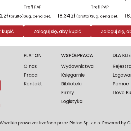
Trefl PAP
Trefl PAP
02
zł
18,34
zł
18
(brutto)
Sug. cena det.
(brutto)
Sug. cena det.
y kupić
Zaloguj się, aby kupić
Zaloguj się, 
PLATON
WSPÓŁPRACA
DLA KL
O nas
Wydawnictwa
Rejestr
Praca
Księgarnie
Logowa
Kontakt
Biblioteki
Pomoc
Firmy
I love Bi
Logistyka
j
Wszelkie prawa zastrzeżone przez
Platon Sp. z o.o.
Powered by
C