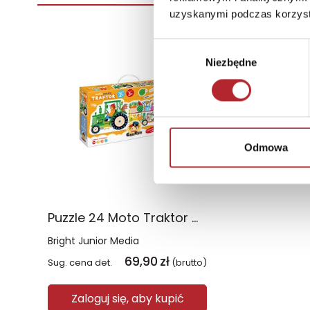
uzyskanymi podczas korzysta
Wybór
Niezbędne
zgody
Odmowa
Puzzle 24 Moto Traktor CzuCzu
Bright Junior Media
69,90
zł
Sug. cena det.
(brutto)
Zaloguj się, aby kupić