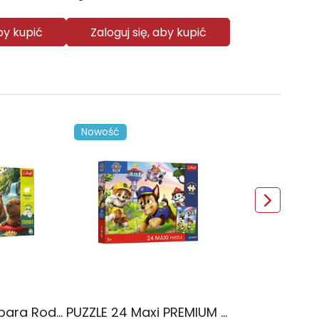
aby kupić
Zaloguj się, aby kupić
Nowość
PUZZLE 160 Kapibara Rodzina Treflików 15446
PUZZLE 24 Maxi PREMIUM PLUS KIDS Wesoły spacer Psi Patrol 14388