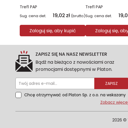
Trefl PAP
Trefl PAP
19,02
zł
19,
Sug. cena det.
(brutto)
Sug. cena det.
Zaloguj się, aby kupić
Zaloguj się, ab
ZAPISZ SIĘ NA NASZ NEWSLETTER
Bądź na bieżąco z nowościami oraz
promocjami dostępnymi w Platon.
ZAPISZ
Chcę otrzymywać od Platon Sp. z o.o. na wskazany
przeze mnie adres e-mail informacje
Zobacz więce
marketingowe dotyczące oferty platon.com.pl.
Wszelkie informacje dotyczące danych osobowych
znajdziesz w naszej Polityce prywatności. Zgodę
2026 © 
możesz wycofać w każdym czasie. Wycofanie