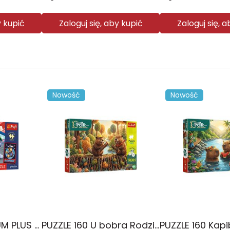
y kupić
Zaloguj się, aby kupić
Zaloguj się, 
Nowość
Nowość
PUZZLE 60 PREMIUM PLUS KIDS Psie popołudnie Psi Patrol17432
PUZZLE 160 U bobra Rodzina Treflików 15448