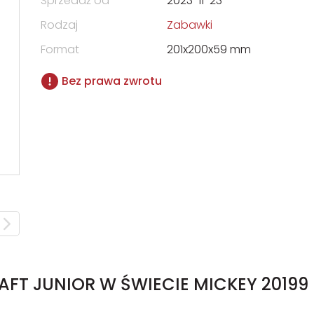
Sprzedaż od
2023-11-23
Rodzaj
Zabawki
Format
201x200x59 mm
Bez prawa zwrotu
FT JUNIOR W ŚWIECIE MICKEY 20199 