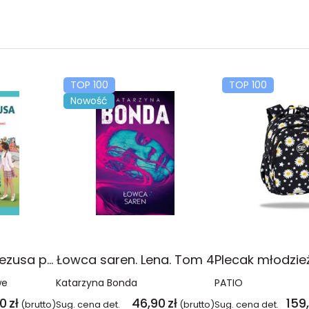
TOP 100
TOP 100
Nowość
Religia Poznaję Jezusa podręcznik dla klasy 3 szkoły podstawowej
Łowca saren. Lena. Tom 4
we
Katarzyna Bonda
PATIO
00
zł
46,90
zł
159
(brutto)
Sug. cena det.
(brutto)
Sug. cena det.