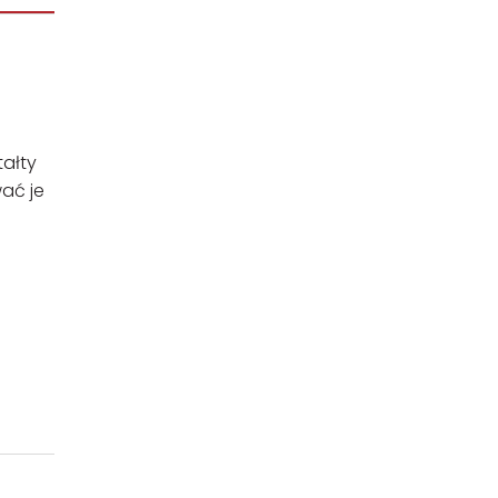
tałty
ać je