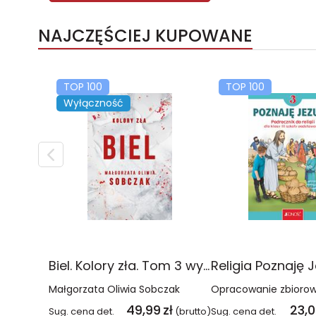
NAJCZĘŚCIEJ KUPOWANE
TOP 100
TOP 100
Wyłączność
Biel. Kolory zła. Tom 3 wyd. 2025
Małgorzata Oliwia Sobczak
Opracowanie zbioro
49,99
zł
23,
Sug. cena det.
(brutto)
Sug. cena det.