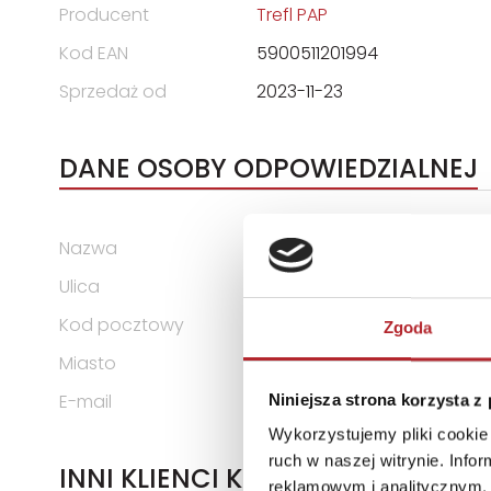
Producent
Trefl PAP
Kod EAN
5900511201994
Sprzedaż od
2023-11-23
DANE OSOBY ODPOWIEDZIALNEJ
Nazwa
TREFL S.A.
Ulica
ul. Kontenerowa 25
Kod pocztowy
81-155
Zgoda
Miasto
Gdynia
E-mail
trefl@trefl.com
Niniejsza strona korzysta z
Wykorzystujemy pliki cookie 
ruch w naszej witrynie. Inf
INNI KLIENCI KUPOWALI
reklamowym i analitycznym. 