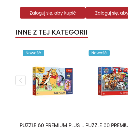
Zaloguj się, aby kupić
Zaloguj się, ab
INNE Z TEJ KATEGORII
Nowość
Nowość
PUZZLE 60 PREMIUM PLUS KIDS Uśmiech i miód Kubuś Puchatek 17437