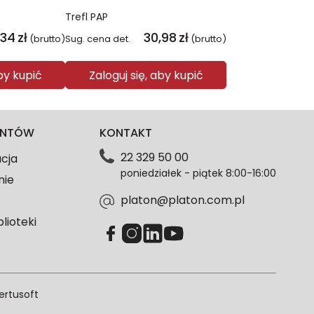
Trefl PAP
,34
zł
30,98
zł
(brutto)
Sug. cena det.
(brutto)
aby kupić
Zaloguj się, aby kupić
IENTÓW
KONTAKT
22 329 50 00
acja
poniedziałek - piątek 8:00-16:00
nie
platon@platon.com.pl
blioteki
ertusoft