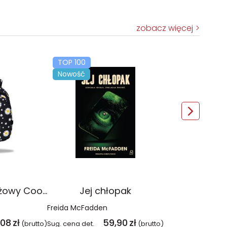
zobacz więcej
TOP 100
Nowość
Plecak młodzieżowy Coolpack Jerry Daisy Black
Jej chłopak
Freida McFadden
,08
zł
59,90
zł
(brutto)
Sug. cena det.
(brutto)