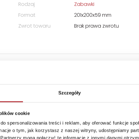
Rodzaj
Zabawki
Format
201x200x59 mm
Zwrot towaru
Brak prawa zwrotu
Szczegóły
 plików cookie
do spersonalizowania treści i reklam, aby oferować funkcje sp
ormacje o tym, jak korzystasz z naszej witryny, udostępniamy p
Partnerzy mogą połączyć te informacje z innymi danymi otrzym