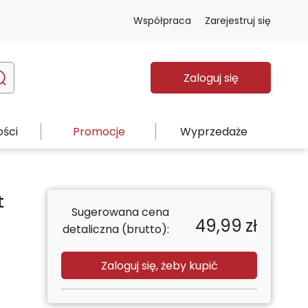
Współpraca
Zarejestruj się
Zaloguj się
ści
Promocje
Wyprzedaże
t
Sugerowana cena
49,99
zł
detaliczna (brutto):
Zaloguj się, żeby kupić