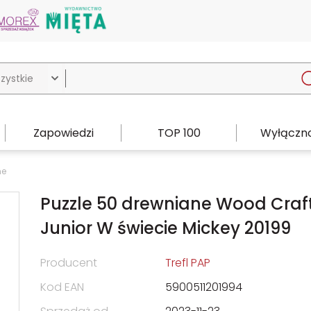

Zapowiedzi
TOP 100
Wyłączno
ne
Puzzle 50 drewniane Wood Craf
Junior W świecie Mickey 20199
Producent
Trefl PAP
Kod EAN
5900511201994