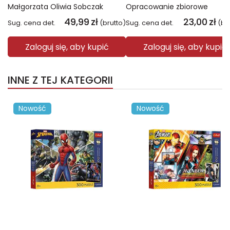
Małgorzata Oliwia Sobczak
Opracowanie zbiorowe
49,99
zł
23,00
zł
Sug. cena det.
(brutto)
Sug. cena det.
(br
Zaloguj się, aby kupić
Zaloguj się, aby kupić
INNE Z TEJ KATEGORII
Nowość
Nowość