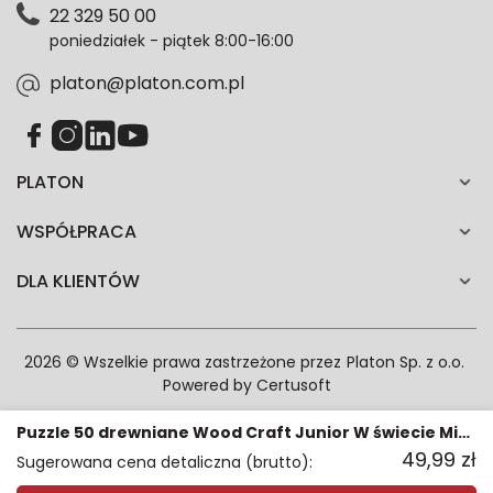
22 329 50 00
każdym czasie. Wycofanie zgody nie wpłynie na
poniedziałek - piątek 8:00-16:00
zgodność z prawem przetwarzania dokonanego przed
jej wycofaniem.*
platon@platon.com.pl
PLATON
WSPÓŁPRACA
DLA KLIENTÓW
2026 © Wszelkie prawa zastrzeżone przez
Platon Sp. z o.o.
Powered by
Certusoft
Puzzle 50 drewniane Wood Craft Junior W świecie Minnie 20200
49,99
zł
Sugerowana cena detaliczna (brutto):