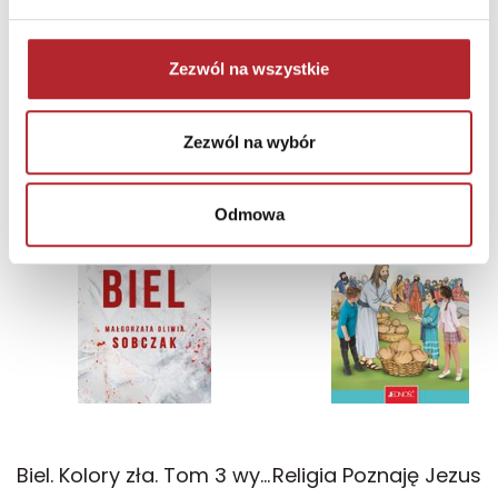
69,90
zł
Sug. cena det.
(brutto)
Zaloguj się, aby kupić
Zezwól na wszystkie
NAJCZĘŚCIEJ KUPOWANE
zobacz więcej
Zezwól na wybór
TOP 100
TOP 100
Odmowa
Wyłączność
Biel. Kolory zła. Tom 3 wyd. 2025