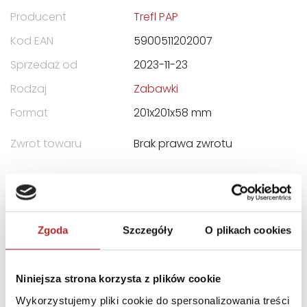
Producent
Trefl PAP
Kod EAN
5900511202007
Sprzedaż od
2023-11-23
Rodzaj
Zabawki
Format
201x201x58 mm
Zwrot towaru
Brak prawa zwrotu
DANE OSOBY ODPOWIEDZIALNEJ
Nazwa
TREFL S.A.
Zgoda
Szczegóły
O plikach cookies
Ulica
ul. Kontenerowa 25
Kod pocztowy
81-155
Niniejsza strona korzysta z plików cookie
Miasto
Gdynia
Wykorzystujemy pliki cookie do spersonalizowania treści