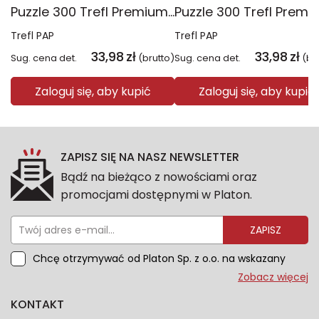
Puzzle 300 Trefl Premium Plus Kids Disney Marvel Spiderman ukryty bohater 23047
Trefl PAP
Trefl PAP
33,98
zł
33,98
zł
Sug. cena det.
(brutto)
Sug. cena det.
(br
Zaloguj się, aby kupić
Zaloguj się, aby kupić
ZAPISZ SIĘ NA NASZ NEWSLETTER
Bądź na bieżąco z nowościami oraz
promocjami dostępnymi w Platon.
ZAPISZ
Chcę otrzymywać od Platon Sp. z o.o. na wskazany
przeze mnie adres e-mail informacje marketingowe
Zobacz więcej
dotyczące oferty platon.com.pl. Wszelkie informacje
KONTAKT
dotyczące danych osobowych znajdziesz w naszej
Polityce prywatności. Zgodę możesz wycofać w