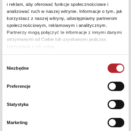
E-mail
trefl@trefl.com
i reklam, aby oferować funkcje społecznościowe i
analizować ruch w naszej witrynie. Informacje o tym, jak
korzystasz z naszej witryny, udostępniamy partnerom
INNI KLIENCI KUPOWALI
społecznościowym, reklamowym i analitycznym.
Partnerzy mogą połączyć te informacje z innymi danymi
otrzymanymi od Ciebie lub uzyskanymi podczas
korzystania z ich usług.
Wybór
Niezbędne
zgody
Preferencje
Statystyka
Puzzle 24 Moto Traktor CzuCzu
Marketing
Bright Junior Media