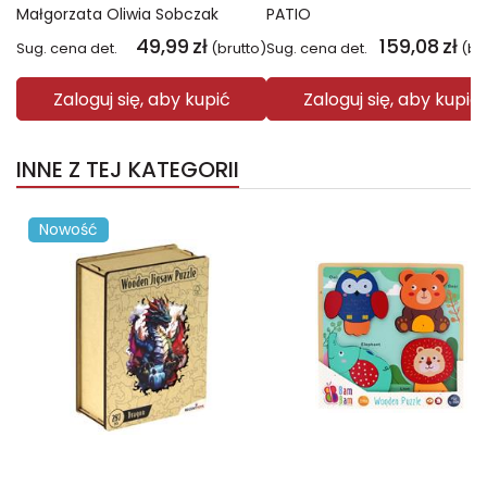
Małgorzata Oliwia Sobczak
PATIO
49,99
zł
159,08
zł
Sug. cena det.
(brutto)
Sug. cena det.
(br
Zaloguj się, aby kupić
Zaloguj się, aby kupić
INNE Z TEJ KATEGORII
Nowość