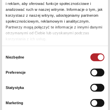
E-mail
trefl@trefl.com
i reklam, aby oferować funkcje społecznościowe i
analizować ruch w naszej witrynie. Informacje o tym, jak
korzystasz z naszej witryny, udostępniamy partnerom
INNI KLIENCI KUPOWALI
społecznościowym, reklamowym i analitycznym.
Partnerzy mogą połączyć te informacje z innymi danymi
otrzymanymi od Ciebie lub uzyskanymi podczas
korzystania z ich usług.
Wybór
Niezbędne
zgody
Preferencje
Brak danych
Statystyka
Marketing