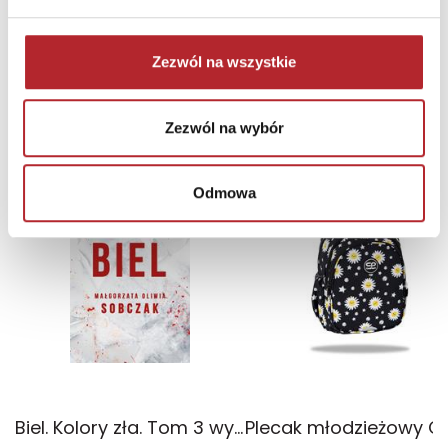
Zezwól na wszystkie
NAJCZĘŚCIEJ KUPOWANE
zobacz więcej
Zezwól na wybór
TOP 100
TOP 100
Odmowa
Wyłączność
Biel. Kolory zła. Tom 3 wyd. 2025