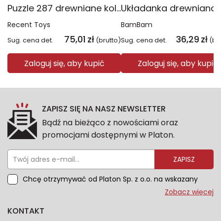
Puzzle 287 drewniane kolorowe Smok
Recent Toys
BamBam
75,01
zł
36,29
zł
Sug. cena det.
(brutto)
Sug. cena det.
(br
Zaloguj się, aby kupić
Zaloguj się, aby kupić
ZAPISZ SIĘ NA NASZ NEWSLETTER
Bądź na bieżąco z nowościami oraz
promocjami dostępnymi w Platon.
ZAPISZ
Chcę otrzymywać od Platon Sp. z o.o. na wskazany
przeze mnie adres e-mail informacje marketingowe
Zobacz więcej
dotyczące oferty platon.com.pl. Wszelkie informacje
KONTAKT
dotyczące danych osobowych znajdziesz w naszej
Polityce prywatności. Zgodę możesz wycofać w