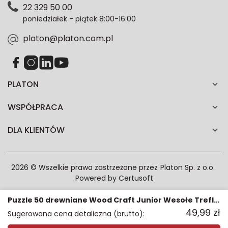
22 329 50 00
każdym czasie. Wycofanie zgody nie wpłynie na
poniedziałek - piątek 8:00-16:00
zgodność z prawem przetwarzania dokonanego przed
jej wycofaniem.*
platon@platon.com.pl
PLATON
WSPÓŁPRACA
DLA KLIENTÓW
2026 © Wszelkie prawa zastrzeżone przez
Platon Sp. z o.o.
Powered by
Certusoft
Puzzle 50 drewniane Wood Craft Junior Wesołe Trefliki 20206
49,99
zł
Sugerowana cena detaliczna (brutto):