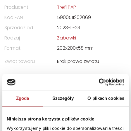
Producent
Trefl PAP
Kod EAN
5900511202069
Sprzedaż od
2023-11-23
Rodzaj
Zabawki
Format
202x200x58 mm
Zwrot towaru
Brak prawa zwrotu
DANE OSOBY ODPOWIEDZIALNEJ
Nazwa
TREFL S.A.
Zgoda
Szczegóły
O plikach cookies
Ulica
ul. Kontenerowa 25
Kod pocztowy
81-155
Niniejsza strona korzysta z plików cookie
Miasto
Gdynia
Wykorzystujemy pliki cookie do spersonalizowania treści