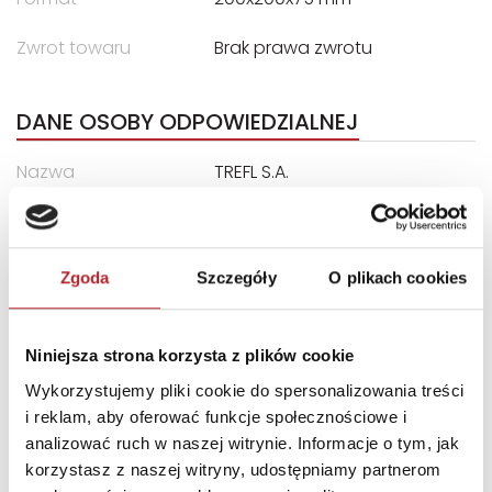
Zwrot towaru
Brak prawa zwrotu
DANE OSOBY ODPOWIEDZIALNEJ
Nazwa
TREFL S.A.
Ulica
ul. Kontenerowa 25
Kod pocztowy
81-155
Zgoda
Szczegóły
O plikach cookies
Miasto
Gdynia
E-mail
trefl@trefl.com
Niniejsza strona korzysta z plików cookie
Wykorzystujemy pliki cookie do spersonalizowania treści
INNI KLIENCI KUPOWALI
i reklam, aby oferować funkcje społecznościowe i
analizować ruch w naszej witrynie. Informacje o tym, jak
korzystasz z naszej witryny, udostępniamy partnerom