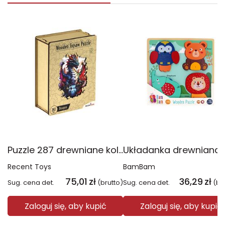
Puzzle 287 drewniane kolorowe Smok
Recent Toys
BamBam
75,01
zł
36,29
zł
Sug. cena det.
(brutto)
Sug. cena det.
(br
Zaloguj się, aby kupić
Zaloguj się, aby kupić