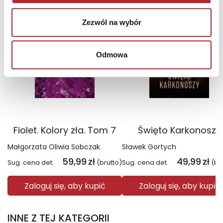
TOP 100
TOP 100
Wyłączność
Wyłączność
Zezwól na wybór
Odmowa
Fiolet. Kolory zła. Tom 7
Święto Karkonoszy
Małgorzata Oliwia Sobczak
Sławek Gortych
59,99
zł
49,99
zł
Sug. cena det.
(brutto)
Sug. cena det.
(br
Zaloguj się, aby kupić
Zaloguj się, aby kupić
INNE Z TEJ KATEGORII