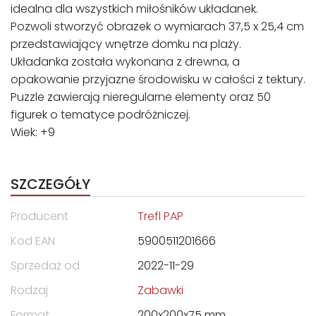
idealna dla wszystkich miłośników układanek.
Pozwoli stworzyć obrazek o wymiarach 37,5 x 25,4 cm
przedstawiający wnętrze domku na plaży.
Układanka została wykonana z drewna, a
opakowanie przyjazne środowisku w całości z tektury.
Puzzle zawierają nieregularne elementy oraz 50
figurek o tematyce podróżniczej.
Wiek: +9
SZCZEGÓŁY
Producent
Trefl PAP
Kod EAN
5900511201666
Sprzedaż od
2022-11-29
Rodzaj
Zabawki
Format
200x200x75 mm