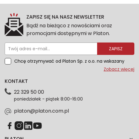
ZAPISZ SIĘ NA NASZ NEWSLETTER
Bądź na bieżąco z nowościami oraz
promocjami dostępnymi w Platon.
ZAPISZ
Chcę otrzymywać od Platon Sp. z o.o. na wskazany
przeze mnie adres e-mail informacje marketingowe
Zobacz więcej
dotyczące oferty platon.com.pl. Wszelkie informacje
KONTAKT
dotyczące danych osobowych znajdziesz w naszej
Polityce prywatności. Zgodę możesz wycofać w
22 329 50 00
każdym czasie. Wycofanie zgody nie wpłynie na
poniedziałek - piątek 8:00-16:00
zgodność z prawem przetwarzania dokonanego przed
jej wycofaniem.*
platon@platon.com.pl
PLATON