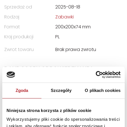
Sprzedaż od
2025-08-18
Rodzaj
Zabawki
Format
200x200x74 mm
Kraj produkcji
PL
Zwrot towaru
Brak prawa zwrotu
DANE OSOBY ODPOWIEDZIALNEJ
Nazwa
TREFL S.A.
Zgoda
Szczegóły
O plikach cookies
Ulica
ul. Kontenerowa 25
Kod pocztowy
81-155
Niniejsza strona korzysta z plików cookie
Miasto
Gdynia
Wykorzystujemy pliki cookie do spersonalizowania treści
E-mail
trefl@trefl.com
i reklam, aby oferować funkcje społecznościowe i