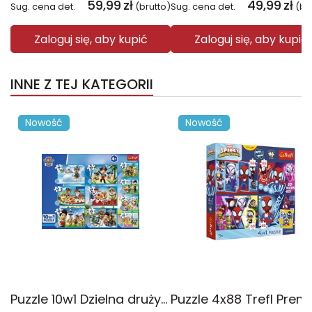
59,99
zł
49,99
zł
Sug. cena det.
(brutto)
Sug. cena det.
(br
Zaloguj się, aby kupić
Zaloguj się, aby kupić
INNE Z TEJ KATEGORII
Nowość
Nowość
Puzzle 10w1 Dzielna drużyna Psiego Patrolu 96012