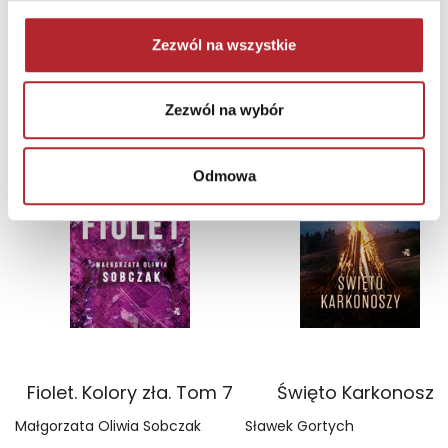
Zaloguj się, aby kupić
Zezwól na wszystkie
NAJCZĘŚCIEJ KUPOWANE
zobacz więcej
Zezwól na wybór
TOP 100
TOP 100
Wyłączność
Wyłączność
Odmowa
Fiolet. Kolory zła. Tom 7
Święto Karkonoszy
Małgorzata Oliwia Sobczak
Sławek Gortych