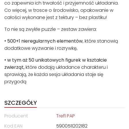
co zapewnia ich trwałość i przyjemność układania.
Co więcej, w trosce o środowisko, opakowanie w
całości wykonane jest z tektury – bez plastiku!
To nie są zwykłe puzzle – zestaw zawiera:
•
500+1 nieregularnych elementów
, które stanowią
dodatkowe wyzwanie i rozrywkę,
•
w tym aż 50 unikatowych figurek w kształcie
zwierząt,
które dodają układance charakteru i
sprawiają, że każda sesja układania staje się
przygodą
SZCZEGÓŁY
Producent
Trefl PAP
Kod EAN
5900511202182