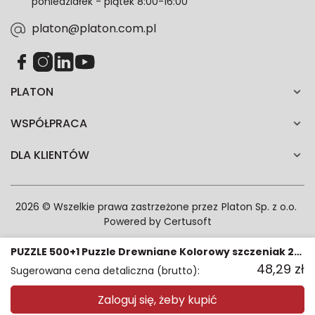
poniedziałek - piątek 8:00-16:00
zgodność z prawem przetwarzania dokonanego przed
jej wycofaniem.*
platon@platon.com.pl
PLATON
WSPÓŁPRACA
DLA KLIENTÓW
2026 © Wszelkie prawa zastrzeżone przez
Platon Sp. z o.o.
Powered by
Certusoft
PUZZLE 500+1 Puzzle Drewniane Kolorowy szczeniak 20218
48,29
zł
Sugerowana cena detaliczna (brutto):
Zaloguj się, żeby kupić