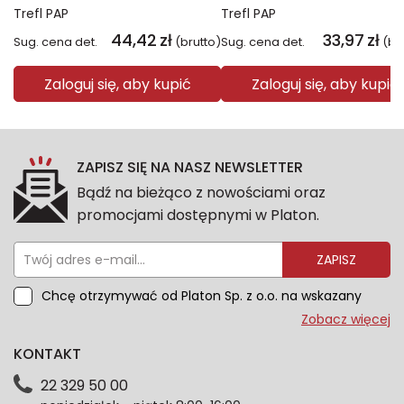
Trefl PAP
Trefl PAP
44,42
zł
33,97
zł
Sug. cena det.
(brutto)
Sug. cena det.
(br
Zaloguj się, aby kupić
Zaloguj się, aby kupić
ZAPISZ SIĘ NA NASZ NEWSLETTER
Bądź na bieżąco z nowościami oraz
promocjami dostępnymi w Platon.
ZAPISZ
Chcę otrzymywać od Platon Sp. z o.o. na wskazany
przeze mnie adres e-mail informacje marketingowe
Zobacz więcej
dotyczące oferty platon.com.pl. Wszelkie informacje
KONTAKT
dotyczące danych osobowych znajdziesz w naszej
Polityce prywatności. Zgodę możesz wycofać w
22 329 50 00
każdym czasie. Wycofanie zgody nie wpłynie na