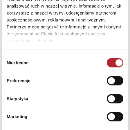
analizować ruch w naszej witrynie. Informacje o tym, jak
INNI KLIENCI KUPOWALI
korzystasz z naszej witryny, udostępniamy partnerom
społecznościowym, reklamowym i analitycznym.
Partnerzy mogą połączyć te informacje z innymi danymi
otrzymanymi od Ciebie lub uzyskanymi podczas
korzystania z ich usług.
Wybór
Niezbędne
zgody
Preferencje
Statystyka
Puzzle 24 Moto Traktor CzuCzu
Bright Junior Media
Marketing
69,90
zł
Sug. cena det.
(brutto)