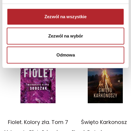
Zaloguj się, aby kupić
Zezwól na wszystkie
NAJCZĘŚCIEJ KUPOWANE
zobacz więcej
Zezwól na wybór
TOP 100
TOP 100
Wyłączność
Wyłączność
Odmowa
Fiolet. Kolory zła. Tom 7
Święto Karkonoszy