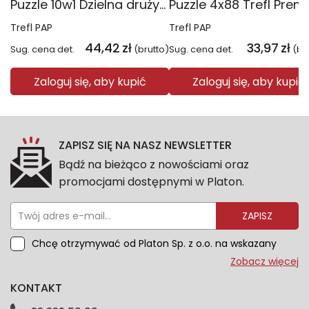
Puzzle 10w1 Dzielna drużyna Psiego Patrolu 96012
Trefl PAP
Trefl PAP
44,42
zł
33,97
zł
Sug. cena det.
(brutto)
Sug. cena det.
(br
Zaloguj się, aby kupić
Zaloguj się, aby kupić
ZAPISZ SIĘ NA NASZ NEWSLETTER
Bądź na bieżąco z nowościami oraz
promocjami dostępnymi w Platon.
ZAPISZ
Chcę otrzymywać od Platon Sp. z o.o. na wskazany
przeze mnie adres e-mail informacje marketingowe
Zobacz więcej
dotyczące oferty platon.com.pl. Wszelkie informacje
KONTAKT
dotyczące danych osobowych znajdziesz w naszej
Polityce prywatności. Zgodę możesz wycofać w