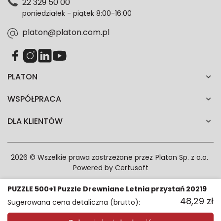
22 329 50 00
każdym czasie. Wycofanie zgody nie wpłynie na
poniedziałek - piątek 8:00-16:00
zgodność z prawem przetwarzania dokonanego przed
jej wycofaniem.*
platon@platon.com.pl
PLATON
WSPÓŁPRACA
DLA KLIENTÓW
2026 © Wszelkie prawa zastrzeżone przez
Platon Sp. z o.o.
Powered by
Certusoft
PUZZLE 500+1 Puzzle Drewniane Letnia przystań 20219
48,29
zł
Sugerowana cena detaliczna (brutto):