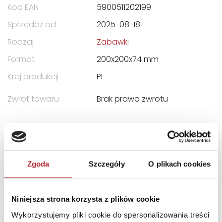
Kod EAN
5900511202199
Sprzedaż od
2025-08-18
Rodzaj
Zabawki
Format
200x200x74 mm
Kraj produkcji
PL
Zwrot towaru
Brak prawa zwrotu
DANE OSOBY ODPOWIEDZIALNEJ
Nazwa
TREFL S.A.
Zgoda
Szczegóły
O plikach cookies
Ulica
ul. Kontenerowa 25
Kod pocztowy
81-155
Niniejsza strona korzysta z plików cookie
Miasto
Gdynia
Wykorzystujemy pliki cookie do spersonalizowania treści