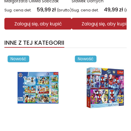
Małgorzata Oliwia Sobczak
Sławek Gortych
59,99
zł
49,99
zł
Sug. cena det.
(brutto)
Sug. cena det.
(br
Zaloguj się, aby kupić
Zaloguj się, aby kupić
INNE Z TEJ KATEGORII
Nowość
Nowość