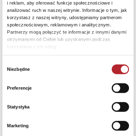
E-mail
trefl@trefl.com
i reklam, aby oferować funkcje społecznościowe i
analizować ruch w naszej witrynie. Informacje o tym, jak
korzystasz z naszej witryny, udostępniamy partnerom
INNI KLIENCI KUPOWALI
społecznościowym, reklamowym i analitycznym.
Partnerzy mogą połączyć te informacje z innymi danymi
otrzymanymi od Ciebie lub uzyskanymi podczas
korzystania z ich usług.
Wybór
Niezbędne
zgody
Preferencje
Statystyka
Puzzle 24 Moto Traktor CzuCzu
Bright Junior Media
Marketing
69,90
zł
Sug. cena det.
(brutto)