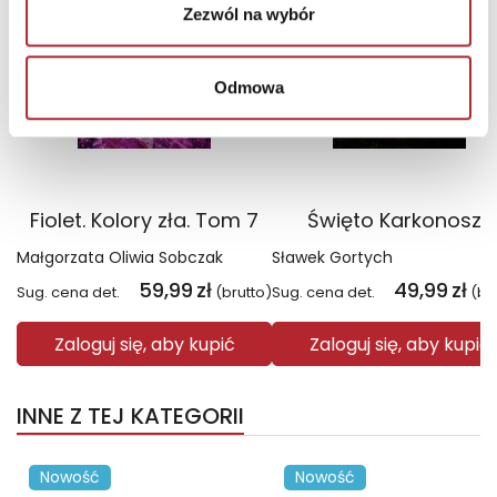
Zezwól na wybór
Odmowa
Fiolet. Kolory zła. Tom 7
Święto Karkonoszy
Małgorzata Oliwia Sobczak
Sławek Gortych
59,99
zł
49,99
zł
Sug. cena det.
(brutto)
Sug. cena det.
(br
Zaloguj się, aby kupić
Zaloguj się, aby kupić
INNE Z TEJ KATEGORII
Nowość
Nowość