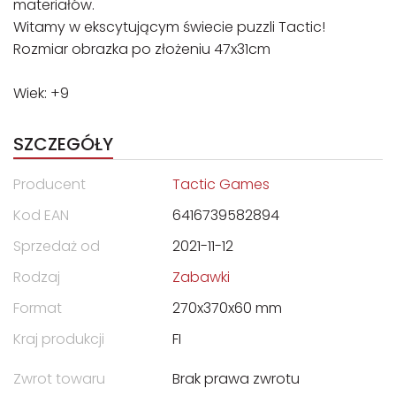
materiałów.
Witamy w ekscytującym świecie puzzli Tactic!
Rozmiar obrazka po złożeniu 47x31cm
Wiek: +9
SZCZEGÓŁY
Producent
Tactic Games
Kod EAN
6416739582894
Sprzedaż od
2021-11-12
Rodzaj
Zabawki
Format
270x370x60 mm
Kraj produkcji
FI
Zwrot towaru
Brak prawa zwrotu