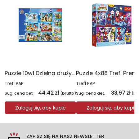
Puzzle 10w1 Dzielna drużyna Psiego Patrolu 96012
Trefl PAP
Trefl PAP
44,42
zł
33,97
zł
Sug. cena det.
(brutto)
Sug. cena det.
(br
Zaloguj się, aby kupić
Zaloguj się, aby kupić
ZAPISZ SIĘ NA NASZ NEWSLETTER