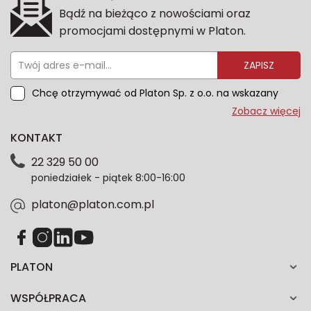
Bądź na bieżąco z nowościami oraz
promocjami dostępnymi w Platon.
ZAPISZ
Chcę otrzymywać od Platon Sp. z o.o. na wskazany
przeze mnie adres e-mail informacje marketingowe
Zobacz więcej
dotyczące oferty platon.com.pl. Wszelkie informacje
KONTAKT
dotyczące danych osobowych znajdziesz w naszej
Polityce prywatności. Zgodę możesz wycofać w
22 329 50 00
każdym czasie. Wycofanie zgody nie wpłynie na
poniedziałek - piątek 8:00-16:00
zgodność z prawem przetwarzania dokonanego przed
jej wycofaniem.*
platon@platon.com.pl
PLATON
WSPÓŁPRACA