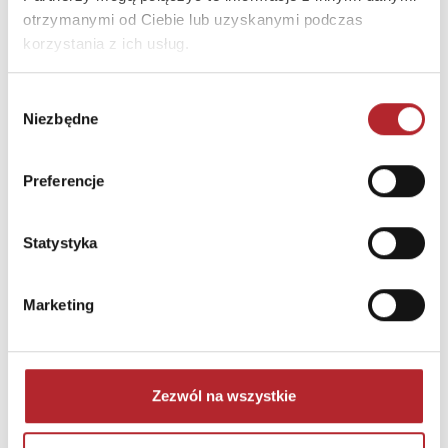
otrzymanymi od Ciebie lub uzyskanymi podczas
korzystania z ich usług.
Wybór
Niezbędne
zgody
Puzzle 24 Moto Traktor CzuCzu
Preferencje
Bright Junior Media
69,90
zł
Sug. cena det.
(brutto)
Statystyka
Zaloguj się, aby kupić
Marketing
NAJCZĘŚCIEJ KUPOWANE
zobacz więcej
TOP 100
TOP 100
Zezwól na wszystkie
Wyłączność
Wyłączność