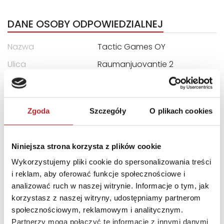
DANE OSOBY ODPOWIEDZIALNEJ
Nazwa
Tactic Games OY
Ulica
Raumanjuovantie 2
Kod pocztowy
28101
Miasto
Pori
Zgoda
Szczegóły
O plikach cookies
E-mail
info@tactic.net
Niniejsza strona korzysta z plików cookie
INNI KLIENCI KUPOWALI
Wykorzystujemy pliki cookie do spersonalizowania treści
i reklam, aby oferować funkcje społecznościowe i
analizować ruch w naszej witrynie. Informacje o tym, jak
korzystasz z naszej witryny, udostępniamy partnerom
społecznościowym, reklamowym i analitycznym.
Partnerzy mogą połączyć te informacje z innymi danymi