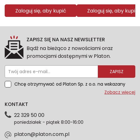
Zaloguj się, aby kupić
Zaloguj się, aby kupić
ZAPISZ SIĘ NA NASZ NEWSLETTER
Bądź na bieżąco z nowościami oraz
promocjami dostępnymi w Platon.
ZAPISZ
Chcę otrzymywać od Platon Sp. z o.o. na wskazany
przeze mnie adres e-mail informacje marketingowe
Zobacz więcej
dotyczące oferty platon.com.pl. Wszelkie informacje
KONTAKT
dotyczące danych osobowych znajdziesz w naszej
Polityce prywatności. Zgodę możesz wycofać w
22 329 50 00
każdym czasie. Wycofanie zgody nie wpłynie na
poniedziałek - piątek 8:00-16:00
zgodność z prawem przetwarzania dokonanego przed
jej wycofaniem.*
platon@platon.com.pl