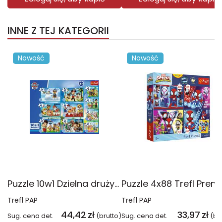
INNE Z TEJ KATEGORII
Nowość
Nowość
Puzzle 10w1 Dzielna drużyna Psiego Patrolu 96012
Trefl PAP
Trefl PAP
44,42
zł
33,97
zł
Sug. cena det.
(brutto)
Sug. cena det.
(br