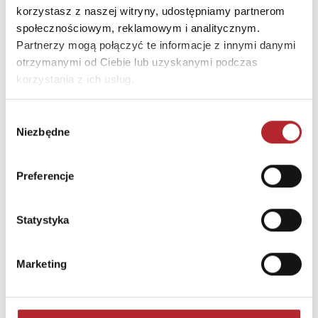
korzystasz z naszej witryny, udostępniamy partnerom
społecznościowym, reklamowym i analitycznym.
Partnerzy mogą połączyć te informacje z innymi danymi
otrzymanymi od Ciebie lub uzyskanymi podczas
korzystania z ich usług.
Wybór
Niezbędne
zgody
Preferencje
Puzzle 24 Moto Traktor CzuCzu
Statystyka
Bright Junior Media
69,90
zł
Sug. cena det.
(brutto)
Marketing
Zaloguj się, aby kupić