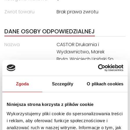
Zwrot towaru
Brak prawa zwrotu
DANE OSOBY ODPOWIEDZIALNEJ
Nazwa
CASTOR Drukarnia i
Wydawnictwo, Marek
Bryła, Wojciech Lipiński Sp.
Jawna
Ulica
ul. Władysława Łokietka 119
Zgoda
Szczegóły
O plikach cookies
Kod pocztowy
31-263
Miasto
Kraków
Niniejsza strona korzysta z plików cookie
E-mail
castor@castor.pl
Wykorzystujemy pliki cookie do spersonalizowania treści
i reklam, aby oferować funkcje społecznościowe i
INNI KLIENCI KUPOWALI
analizować ruch w naszej witrynie. Informacje o tym, jak