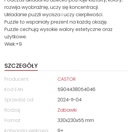
rozwija wyobraźnię, uczy się koncentracji.
Układanie puzzli wycisza i uczy cierpliwości.
Puzzle to wspaniały prezent na każdą okazję.
Puzzle cechują wysokie walory estetyczne oraz
użytkowe.
Wiek:+9
SZCZEGÓŁY
Producent
CASTOR
Kod EAN
5904438054046
Sprzedaż od
2024-11-04
Rodzaj
Zabawki
Format
330x230x55 mm
Kategoria wiekowa
9+