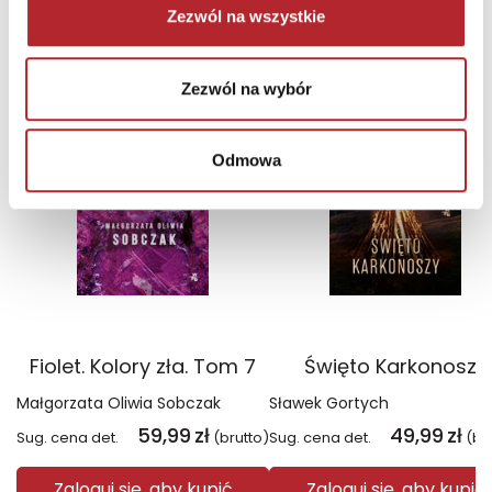
Zezwól na wszystkie
NAJCZĘŚCIEJ KUPOWANE
zobacz więcej
TOP 100
TOP 100
Zezwól na wybór
Wyłączność
Wyłączność
Odmowa
Fiolet. Kolory zła. Tom 7
Święto Karkonoszy
Małgorzata Oliwia Sobczak
Sławek Gortych
59,99
zł
49,99
zł
Sug. cena det.
(brutto)
Sug. cena det.
(br
Zaloguj się, aby kupić
Zaloguj się, aby kupić