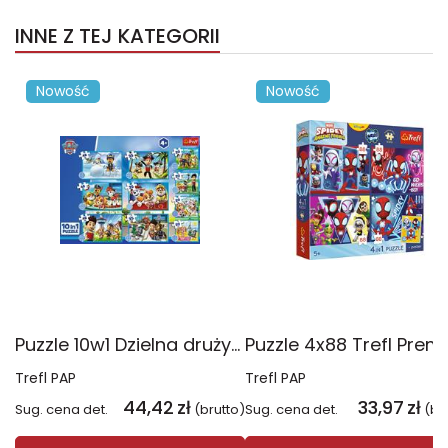
INNE Z TEJ KATEGORII
Nowość
Nowość
Puzzle 10w1 Dzielna drużyna Psiego Patrolu 96012
Trefl PAP
Trefl PAP
44,42
zł
33,97
zł
Sug. cena det.
(brutto)
Sug. cena det.
(br