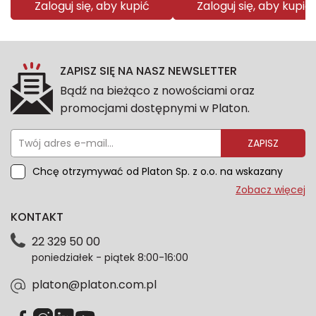
Zaloguj się, aby kupić
Zaloguj się, aby kupić
ZAPISZ SIĘ NA NASZ NEWSLETTER
Bądź na bieżąco z nowościami oraz
promocjami dostępnymi w Platon.
ZAPISZ
Chcę otrzymywać od Platon Sp. z o.o. na wskazany
przeze mnie adres e-mail informacje marketingowe
Zobacz więcej
dotyczące oferty platon.com.pl. Wszelkie informacje
KONTAKT
dotyczące danych osobowych znajdziesz w naszej
Polityce prywatności. Zgodę możesz wycofać w
22 329 50 00
każdym czasie. Wycofanie zgody nie wpłynie na
poniedziałek - piątek 8:00-16:00
zgodność z prawem przetwarzania dokonanego przed
jej wycofaniem.*
platon@platon.com.pl