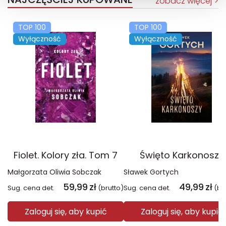
zobacz więcej
TOP 100
TOP 100
Wyłączność
Wyłączność
Fiolet. Kolory zła. Tom 7
Święto Karkonoszy
Małgorzata Oliwia Sobczak
Sławek Gortych
59,99
zł
49,99
zł
Sug. cena det.
(brutto)
Sug. cena det.
(br
Zaloguj się, aby kupić
Zaloguj się, aby kupić