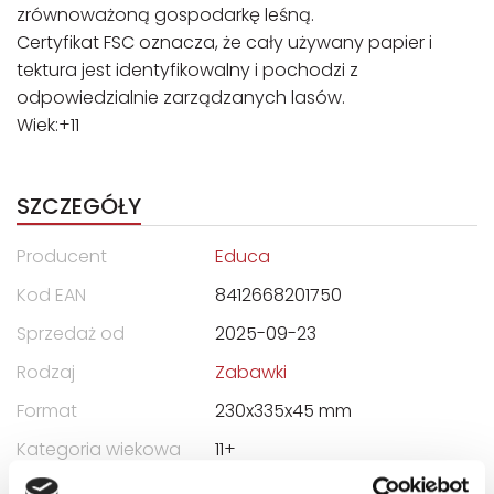
zrównoważoną gospodarkę leśną.
Certyfikat FSC oznacza, że cały używany papier i
tektura jest identyfikowalny i pochodzi z
odpowiedzialnie zarządzanych lasów.
Wiek:+11
SZCZEGÓŁY
Producent
Educa
Kod EAN
8412668201750
Sprzedaż od
2025-09-23
Rodzaj
Zabawki
Format
230x335x45 mm
Kategoria wiekowa
11+
Kraj produkcji
ES