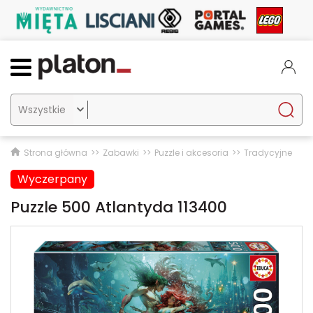

Strona główna
Zabawki
Puzzle i akcesoria
Tradycyjne
Wyczerpany
Puzzle 500 Atlantyda 113400