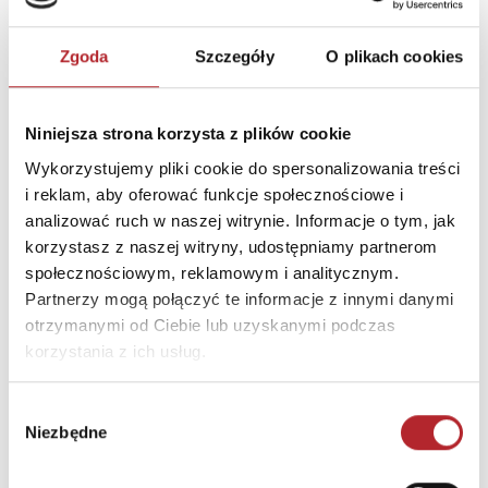
Zwrot towaru
Brak prawa zwrotu
Zgoda
Szczegóły
O plikach cookies
DANE OSOBY ODPOWIEDZIALNEJ
Niniejsza strona korzysta z plików cookie
Nazwa
EDUCA BORRAS, S.A.U.
Wykorzystujemy pliki cookie do spersonalizowania treści
i reklam, aby oferować funkcje społecznościowe i
Ulica
C/ OSONA, 1
analizować ruch w naszej witrynie. Informacje o tym, jak
Kod pocztowy
08192
korzystasz z naszej witryny, udostępniamy partnerom
społecznościowym, reklamowym i analitycznym.
Miasto
SANT QUIRZE DEL VALLES
Partnerzy mogą połączyć te informacje z innymi danymi
(BARCELONA)
otrzymanymi od Ciebie lub uzyskanymi podczas
E-mail
sac.inter@educaborras.co
korzystania z ich usług.
m
Wybór
Niezbędne
zgody
INNI KLIENCI KUPOWALI