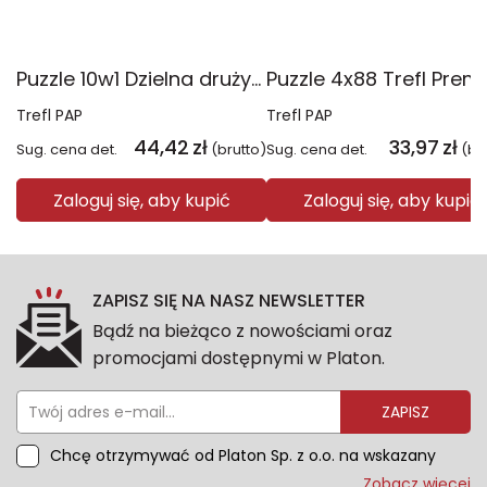
Puzzle 10w1 Dzielna drużyna Psiego Patrolu 96012
Trefl PAP
Trefl PAP
44,42
zł
33,97
zł
Sug. cena det.
(brutto)
Sug. cena det.
(br
Zaloguj się, aby kupić
Zaloguj się, aby kupić
ZAPISZ SIĘ NA NASZ NEWSLETTER
Bądź na bieżąco z nowościami oraz
promocjami dostępnymi w Platon.
ZAPISZ
Chcę otrzymywać od Platon Sp. z o.o. na wskazany
przeze mnie adres e-mail informacje marketingowe
Zobacz więcej