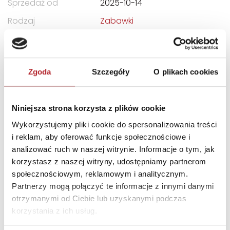
Sprzedaż od
2025-10-14
Rodzaj
Zabawki
Format
212x283x52 mm
Kategoria wiekowa
10+
Zgoda
Szczegóły
O plikach cookies
Kraj produkcji
US
Zwrot towaru
Brak prawa zwrotu
Niniejsza strona korzysta z plików cookie
Wykorzystujemy pliki cookie do spersonalizowania treści
DANE OSOBY ODPOWIEDZIALNEJ
i reklam, aby oferować funkcje społecznościowe i
analizować ruch w naszej witrynie. Informacje o tym, jak
Nazwa
G3 SPÓŁKA Z
korzystasz z naszej witryny, udostępniamy partnerom
OGRANICZONĄ
społecznościowym, reklamowym i analitycznym.
ODPOWIEDZIALNOŚCIĄ
Partnerzy mogą połączyć te informacje z innymi danymi
SPÓŁKA KOMANDYTOWA
otrzymanymi od Ciebie lub uzyskanymi podczas
korzystania z ich usług.
Ulica
ul. Spółdzielców 18A