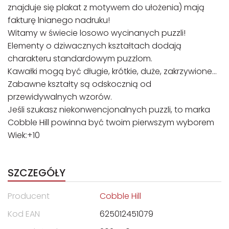
znajduje się plakat z motywem do ułożenia) mają
fakturę lnianego nadruku!
Witamy w świecie losowo wycinanych puzzli!
Elementy o dziwacznych kształtach dodają
charakteru standardowym puzzlom.
Kawałki mogą być długie, krótkie, duże, zakrzywione…
Zabawne kształty są odskocznią od
przewidywalnych wzorów.
Jeśli szukasz niekonwencjonalnych puzzli, to marka
Cobble Hill powinna być twoim pierwszym wyborem
Wiek:+10
SZCZEGÓŁY
Producent
Cobble Hill
Kod EAN
625012451079