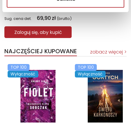
Bright Junior Media
69,90
zł
Sug. cena det.
(brutto)
Zaloguj się, aby kupić
NAJCZĘŚCIEJ KUPOWANE
zobacz więcej
TOP 100
TOP 100
Wyłączność
Wyłączność