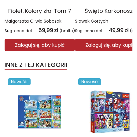
Fiolet. Kolory zła. Tom 7
Święto Karkonoszy
Małgorzata Oliwia Sobczak
Sławek Gortych
59,99
zł
49,99
zł
Sug. cena det.
(brutto)
Sug. cena det.
(br
Zaloguj się, aby kupić
Zaloguj się, aby kupić
INNE Z TEJ KATEGORII
Nowość
Nowość