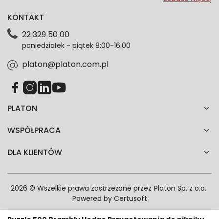
dotyczące oferty platon.com.pl. Wszelkie informacje
KONTAKT
dotyczące danych osobowych znajdziesz w naszej
Polityce prywatności. Zgodę możesz wycofać w
22 329 50 00
każdym czasie. Wycofanie zgody nie wpłynie na
poniedziałek - piątek 8:00-16:00
zgodność z prawem przetwarzania dokonanego przed
jej wycofaniem.*
platon@platon.com.pl
PLATON
WSPÓŁPRACA
DLA KLIENTÓW
2026 © Wszelkie prawa zastrzeżone przez
Platon Sp. z o.o.
Powered by
Certusoft