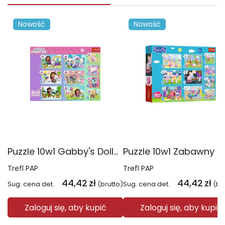
Nowość
Nowość
Puzzle 10w1 Gabby's Dollhouse Gabby i jej świat 96014
Trefl PAP
Trefl PAP
44,42
zł
44,42
zł
Sug. cena det.
(brutto)
Sug. cena det.
(br
Zaloguj się, aby kupić
Zaloguj się, aby kupić