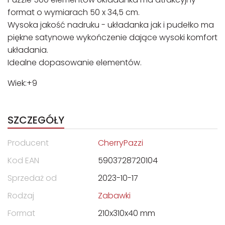
format o wymiarach 50 x 34,5 cm.
Wysoka jakość nadruku - układanka jak i pudełko ma
piękne satynowe wykończenie dające wysoki komfort
układania.
Idealne dopasowanie elementów.
Wiek:+9
SZCZEGÓŁY
Producent
CherryPazzi
Kod EAN
5903728720104
Sprzedaż od
2023-10-17
Rodzaj
Zabawki
Format
210x310x40 mm