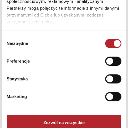
społecznościowym, reklamowym i analitycznym.
Partnerzy mogą połączyć te informacje z innymi danymi
otrzymanymi od Ciebie lub uzyskanymi podczas
korzystania z ich usług.
Wybór
Niezbędne
zgody
Preferencje
Puzzle 24 Moto Traktor CzuCzu
Bright Junior Media
Statystyka
69,90
zł
Sug. cena det.
(brutto)
Zaloguj się, aby kupić
Marketing
NAJCZĘŚCIEJ KUPOWANE
zobacz więcej
Zezwól na wszystkie