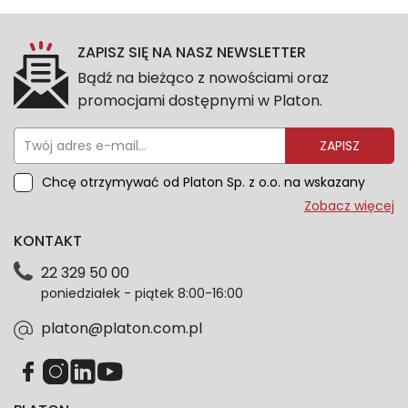
ZAPISZ SIĘ NA NASZ NEWSLETTER
Bądź na bieżąco z nowościami oraz
promocjami dostępnymi w Platon.
ZAPISZ
Chcę otrzymywać od Platon Sp. z o.o. na wskazany
przeze mnie adres e-mail informacje marketingowe
Zobacz więcej
dotyczące oferty platon.com.pl. Wszelkie informacje
KONTAKT
dotyczące danych osobowych znajdziesz w naszej
Polityce prywatności. Zgodę możesz wycofać w
22 329 50 00
każdym czasie. Wycofanie zgody nie wpłynie na
poniedziałek - piątek 8:00-16:00
zgodność z prawem przetwarzania dokonanego przed
jej wycofaniem.*
platon@platon.com.pl