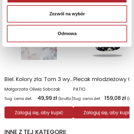
TOP 100
TOP 100
Wyłączność
Zezwól na wybór
Odmowa
Biel. Kolory zła. Tom 3 wyd. 2025
Małgorzata Oliwia Sobczak
PATIO
49,99
zł
159,08
zł
Sug. cena det.
(brutto)
Sug. cena det.
(br
Zaloguj się, aby kupić
Zaloguj się, aby kupić
INNE Z TEJ KATEGORII