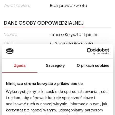
Zwrot towaru
Brak prawa zwrotu
DANE OSOBY ODPOWIEDZIALNEJ
Nazwa
Timaro Krzysztof Lipiński
Ulica
ul. Samuela Bogumiła
Lindego 1c
Kod pocztowy
30-148
Zgoda
Szczegóły
O plikach cookies
Miasto
Kraków
E-mail
contracts@timaro.pl
Niniejsza strona korzysta z plików cookie
Wykorzystujemy pliki cookie do spersonalizowania treści
INNI KLIENCI KUPOWALI
i reklam, aby oferować funkcje społecznościowe i
analizować ruch w naszej witrynie. Informacje o tym, jak
korzystasz z naszej witryny, udostępniamy partnerom