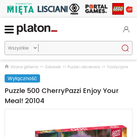

Strona główna
Zabawki
Puzzle i akcesoria
Tradycyjne
Wyłączność
Puzzle 500 CherryPazzi Enjoy Your
Meal! 20104