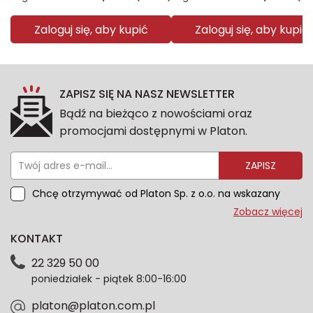
Zaloguj się, aby kupić
Zaloguj się, aby kupić
ZAPISZ SIĘ NA NASZ NEWSLETTER
Bądź na bieżąco z nowościami oraz
promocjami dostępnymi w Platon.
ZAPISZ
Chcę otrzymywać od Platon Sp. z o.o. na wskazany
przeze mnie adres e-mail informacje marketingowe
Zobacz więcej
dotyczące oferty platon.com.pl. Wszelkie informacje
KONTAKT
dotyczące danych osobowych znajdziesz w naszej
Polityce prywatności. Zgodę możesz wycofać w
22 329 50 00
każdym czasie. Wycofanie zgody nie wpłynie na
poniedziałek - piątek 8:00-16:00
zgodność z prawem przetwarzania dokonanego przed
jej wycofaniem.*
platon@platon.com.pl