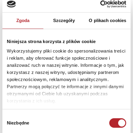
Rodzaj
Zabawki
Format
210x310x40 mm
Zgoda
Szczegóły
O plikach cookies
Zwrot towaru
Brak prawa zwrotu
Niniejsza strona korzysta z plików cookie
DANE OSOBY ODPOWIEDZIALNEJ
Wykorzystujemy pliki cookie do spersonalizowania treści
i reklam, aby oferować funkcje społecznościowe i
Nazwa
Timaro Krzysztof Lipiński
analizować ruch w naszej witrynie. Informacje o tym, jak
korzystasz z naszej witryny, udostępniamy partnerom
Ulica
ul. Samuela Bogumiła
społecznościowym, reklamowym i analitycznym.
Lindego 1c
Partnerzy mogą połączyć te informacje z innymi danymi
Kod pocztowy
30-148
otrzymanymi od Ciebie lub uzyskanymi podczas
Miasto
Kraków
korzystania z ich usług.
E-mail
contracts@timaro.pl
Wybór
Niezbędne
zgody
INNI KLIENCI KUPOWALI