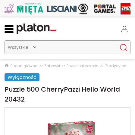

Strona główna
Zabawki
Puzzle i akcesoria
Tradycyjne
Wyłączność
Puzzle 500 CherryPazzi Hello World
20432