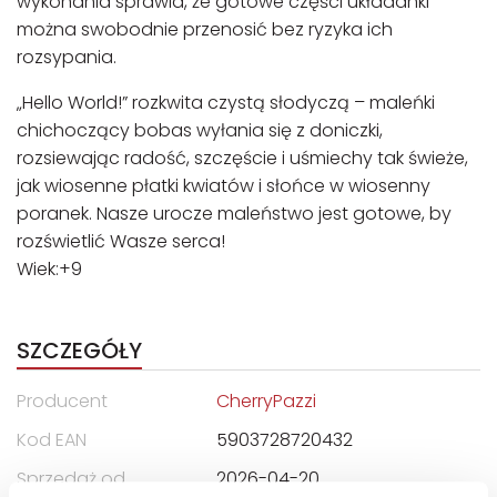
wykonania sprawia, że gotowe części układanki
można swobodnie przenosić bez ryzyka ich
rozsypania.
„Hello World!” rozkwita czystą słodyczą – maleńki
chichoczący bobas wyłania się z doniczki,
rozsiewając radość, szczęście i uśmiechy tak świeże,
jak wiosenne płatki kwiatów i słońce w wiosenny
poranek. Nasze urocze maleństwo jest gotowe, by
rozświetlić Wasze serca!
Wiek:+9
SZCZEGÓŁY
Producent
CherryPazzi
Kod EAN
5903728720432
Sprzedaż od
2026-04-20