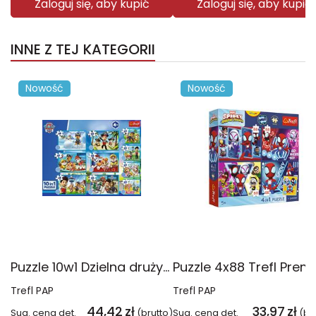
Zaloguj się, aby kupić
Zaloguj się, aby kupić
INNE Z TEJ KATEGORII
Nowość
Nowość
Puzzle 10w1 Dzielna drużyna Psiego Patrolu 96012
Trefl PAP
Trefl PAP
44,42
zł
33,97
zł
Sug. cena det.
(brutto)
Sug. cena det.
(br