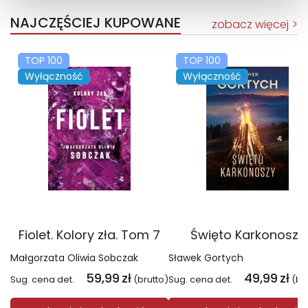
NAJCZĘŚCIEJ KUPOWANE
zobacz więcej
TOP 100
TOP 100
Wyłączność
Wyłączność
Fiolet. Kolory zła. Tom 7
Święto Karkonoszy
Małgorzata Oliwia Sobczak
Sławek Gortych
59,99
zł
49,99
zł
Sug. cena det.
(brutto)
Sug. cena det.
(br