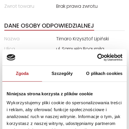
Zwrot towaru
Brak prawa zwrotu
DANE OSOBY ODPOWIEDZIALNEJ
Nazwa
Timaro Krzysztof Lipiński
Ulica
ul. Samuela Bogumiła
Lindego 1c
Kod pocztowy
30-148
Zgoda
Szczegóły
O plikach cookies
Miasto
Kraków
E-mail
contracts@timaro.pl
Niniejsza strona korzysta z plików cookie
Wykorzystujemy pliki cookie do spersonalizowania treści
INNI KLIENCI KUPOWALI
i reklam, aby oferować funkcje społecznościowe i
analizować ruch w naszej witrynie. Informacje o tym, jak
korzystasz z naszej witryny, udostępniamy partnerom