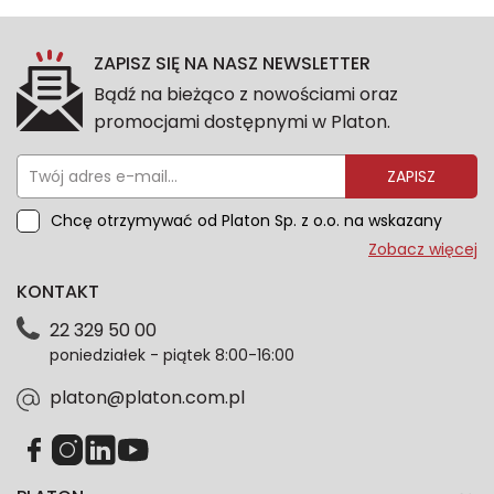
ZAPISZ SIĘ NA NASZ NEWSLETTER
Bądź na bieżąco z nowościami oraz
promocjami dostępnymi w Platon.
ZAPISZ
Chcę otrzymywać od Platon Sp. z o.o. na wskazany
przeze mnie adres e-mail informacje marketingowe
Zobacz więcej
dotyczące oferty platon.com.pl. Wszelkie informacje
KONTAKT
dotyczące danych osobowych znajdziesz w naszej
Polityce prywatności. Zgodę możesz wycofać w
22 329 50 00
każdym czasie. Wycofanie zgody nie wpłynie na
poniedziałek - piątek 8:00-16:00
zgodność z prawem przetwarzania dokonanego przed
jej wycofaniem.*
platon@platon.com.pl