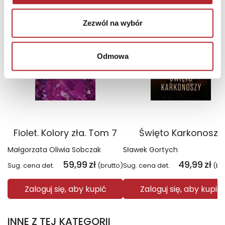
TOP 100
TOP 100
Wyłączność
Wyłączność
Zezwól na wybór
Odmowa
Fiolet. Kolory zła. Tom 7
Święto Karkonoszy
Małgorzata Oliwia Sobczak
Sławek Gortych
59,99
zł
49,99
zł
Sug. cena det.
(brutto)
Sug. cena det.
(br
Zaloguj się, aby kupić
Zaloguj się, aby kupić
INNE Z TEJ KATEGORII