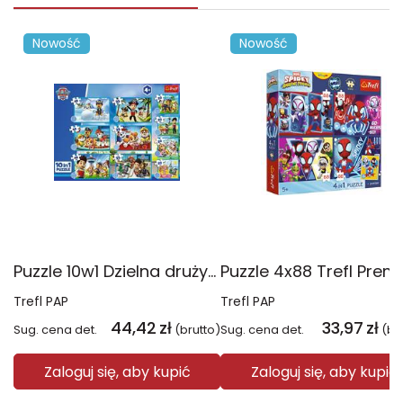
Nowość
Nowość
Puzzle 10w1 Dzielna drużyna Psiego Patrolu 96012
Trefl PAP
Trefl PAP
44,42
zł
33,97
zł
Sug. cena det.
(brutto)
Sug. cena det.
(br
Zaloguj się, aby kupić
Zaloguj się, aby kupić