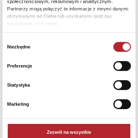
społecznościowym, reklamowym i analitycznym.
Partnerzy mogą połączyć te informacje z innymi danymi
otrzymanymi od Ciebie lub uzyskanymi podczas
korzystania z ich usług.
Wybór
Niezbędne
zgody
Preferencje
Puzzle 24 Moto Traktor CzuCzu
Bright Junior Media
Statystyka
69,90
zł
Sug. cena det.
(brutto)
Zaloguj się, aby kupić
Marketing
NAJCZĘŚCIEJ KUPOWANE
zobacz więcej
Zezwól na wszystkie