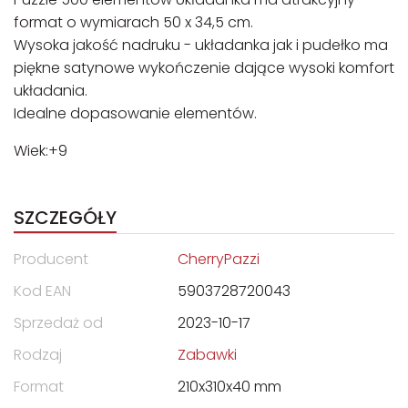
format o wymiarach 50 x 34,5 cm.
Wysoka jakość nadruku - układanka jak i pudełko ma
piękne satynowe wykończenie dające wysoki komfort
układania.
Idealne dopasowanie elementów.
Wiek:+9
SZCZEGÓŁY
Producent
CherryPazzi
Kod EAN
5903728720043
Sprzedaż od
2023-10-17
Rodzaj
Zabawki
Format
210x310x40 mm