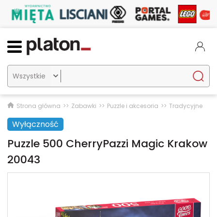

Strona główna
Zabawki
Puzzle i akcesoria
Tradycyjne
Wyłączność
Puzzle 500 CherryPazzi Magic Krakow
20043