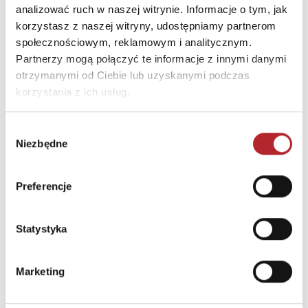
analizować ruch w naszej witrynie. Informacje o tym, jak
INNI KLIENCI KUPOWALI
korzystasz z naszej witryny, udostępniamy partnerom
społecznościowym, reklamowym i analitycznym.
Partnerzy mogą połączyć te informacje z innymi danymi
otrzymanymi od Ciebie lub uzyskanymi podczas
korzystania z ich usług.
Wybór
Niezbędne
zgody
Preferencje
Statystyka
Puzzle 24 Moto Traktor CzuCzu
Bright Junior Media
Marketing
69,90
zł
Sug. cena det.
(brutto)