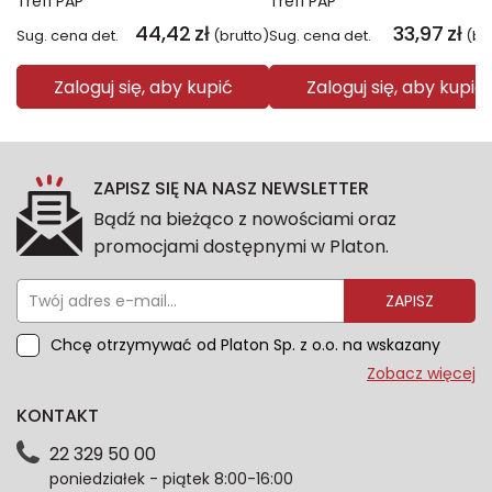
Trefl PAP
Trefl PAP
44,42
zł
33,97
zł
Sug. cena det.
(brutto)
Sug. cena det.
(br
Zaloguj się, aby kupić
Zaloguj się, aby kupić
ZAPISZ SIĘ NA NASZ NEWSLETTER
Bądź na bieżąco z nowościami oraz
promocjami dostępnymi w Platon.
ZAPISZ
Chcę otrzymywać od Platon Sp. z o.o. na wskazany
przeze mnie adres e-mail informacje marketingowe
Zobacz więcej
dotyczące oferty platon.com.pl. Wszelkie informacje
KONTAKT
dotyczące danych osobowych znajdziesz w naszej
Polityce prywatności. Zgodę możesz wycofać w
22 329 50 00
każdym czasie. Wycofanie zgody nie wpłynie na
poniedziałek - piątek 8:00-16:00
zgodność z prawem przetwarzania dokonanego przed