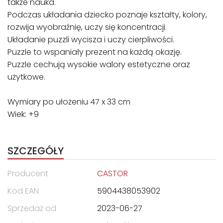
także nauka.
Podczas układania dziecko poznaje kształty, kolory,
rozwija wyobraźnię, uczy się koncentracji.
Układanie puzzli wycisza i uczy cierpliwości.
Puzzle to wspaniały prezent na każdą okazję.
Puzzle cechują wysokie walory estetyczne oraz
użytkowe.
Wymiary po ułożeniu 47 x 33 cm
Wiek: +9
SZCZEGÓŁY
Producent
CASTOR
Kod EAN
5904438053902
Sprzedaż od
2023-06-27