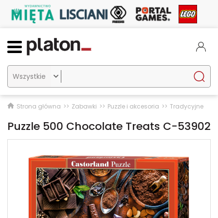

Strona główna
Zabawki
Puzzle i akcesoria
Tradycyjne
Puzzle 500 Chocolate Treats C-53902