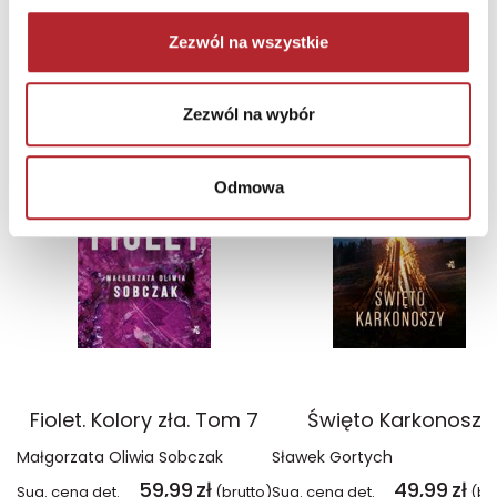
Zaloguj się, aby kupić
Zezwól na wszystkie
NAJCZĘŚCIEJ KUPOWANE
zobacz więcej
Zezwól na wybór
TOP 100
TOP 100
Wyłączność
Wyłączność
Odmowa
Fiolet. Kolory zła. Tom 7
Święto Karkonoszy
Małgorzata Oliwia Sobczak
Sławek Gortych
59,99
zł
49,99
zł
Sug. cena det.
(brutto)
Sug. cena det.
(br