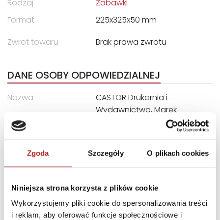
Rodzaj
Zabawki
Format
225x325x50 mm
Zwrot towaru
Brak prawa zwrotu
DANE OSOBY ODPOWIEDZIALNEJ
Nazwa
CASTOR Drukarnia i
Wydawnictwo, Marek
Bryła, Wojciech Lipiński Sp.
Jawna
Ulica
ul. Władysława Łokietka 119
Zgoda
Szczegóły
O plikach cookies
Kod pocztowy
31-263
Miasto
Kraków
Niniejsza strona korzysta z plików cookie
E-mail
castor@castor.pl
Wykorzystujemy pliki cookie do spersonalizowania treści
i reklam, aby oferować funkcje społecznościowe i