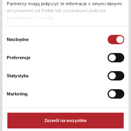
Partnerzy mogą połączyć te informacje z innymi danymi
otrzymanymi od Ciebie lub uzyskanymi podczas
korzystania z ich usług.
Wybór
Niezbędne
zgody
Puzzle 24 Moto Traktor CzuCzu
Preferencje
Bright Junior Media
69,90
zł
Sug. cena det.
(brutto)
Statystyka
Zaloguj się, aby kupić
Marketing
NAJCZĘŚCIEJ KUPOWANE
zobacz więcej
Zezwól na wszystkie
TOP 100
TOP 100