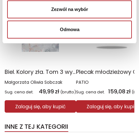
Wyłączność
Zezwól na wybór
Odmowa
Biel. Kolory zła. Tom 3 wyd. 2025
Małgorzata Oliwia Sobczak
PATIO
49,99
zł
159,08
zł
Sug. cena det.
(brutto)
Sug. cena det.
(br
Zaloguj się, aby kupić
Zaloguj się, aby kupić
INNE Z TEJ KATEGORII