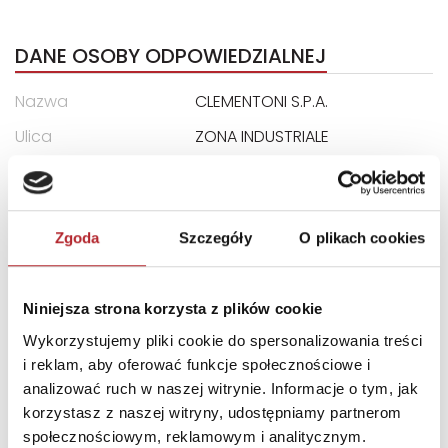
DANE OSOBY ODPOWIEDZIALNEJ
Nazwa
CLEMENTONI S.P.A.
Ulica
ZONA INDUSTRIALE
FONTENOCI
Kod pocztowy
62019
Miasto
RECANATI LOCALITA
Zgoda
Szczegóły
O plikach cookies
E-mail
assistenza@clementoni.it
Niniejsza strona korzysta z plików cookie
INNI KLIENCI KUPOWALI
Wykorzystujemy pliki cookie do spersonalizowania treści
i reklam, aby oferować funkcje społecznościowe i
analizować ruch w naszej witrynie. Informacje o tym, jak
korzystasz z naszej witryny, udostępniamy partnerom
społecznościowym, reklamowym i analitycznym.