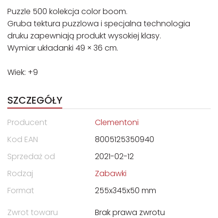
Puzzle 500 kolekcja color boom.
Gruba tektura puzzlowa i specjalna technologia
druku zapewniają produkt wysokiej klasy.
Wymiar układanki 49 × 36 cm.
Wiek: +9
SZCZEGÓŁY
Producent
Clementoni
Kod EAN
8005125350940
Sprzedaż od
2021-02-12
Rodzaj
Zabawki
Format
255x345x50 mm
Zwrot towaru
Brak prawa zwrotu