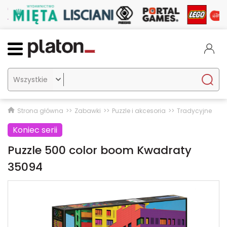

Strona główna
Zabawki
Puzzle i akcesoria
Tradycyjne
Koniec serii
Puzzle 500 color boom Kwadraty
35094