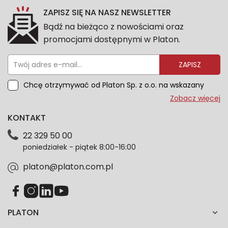
ZAPISZ SIĘ NA NASZ NEWSLETTER
Bądź na bieżąco z nowościami oraz
promocjami dostępnymi w Platon.
ZAPISZ
Chcę otrzymywać od Platon Sp. z o.o. na wskazany
przeze mnie adres e-mail informacje marketingowe
Zobacz więcej
dotyczące oferty platon.com.pl. Wszelkie informacje
KONTAKT
dotyczące danych osobowych znajdziesz w naszej
Polityce prywatności. Zgodę możesz wycofać w
22 329 50 00
każdym czasie. Wycofanie zgody nie wpłynie na
poniedziałek - piątek 8:00-16:00
zgodność z prawem przetwarzania dokonanego przed
jej wycofaniem.*
platon@platon.com.pl
PLATON