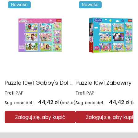
Nowość
Nowość
Puzzle 10w1 Gabby's Dollhouse Gabby i jej świat 96014
Trefl PAP
Trefl PAP
44,42
zł
44,42
zł
Sug. cena det.
(brutto)
Sug. cena det.
(br
Zaloguj się, aby kupić
Zaloguj się, aby kupić