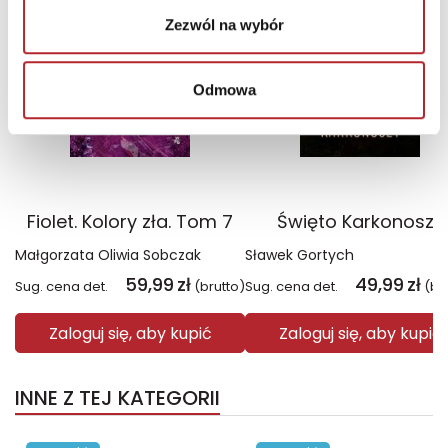
Zezwól na wybór
Odmowa
Fiolet. Kolory zła. Tom 7
Święto Karkonoszy
Małgorzata Oliwia Sobczak
Sławek Gortych
59,99
zł
49,99
zł
Sug. cena det.
(brutto)
Sug. cena det.
(br
Zaloguj się, aby kupić
Zaloguj się, aby kupić
INNE Z TEJ KATEGORII