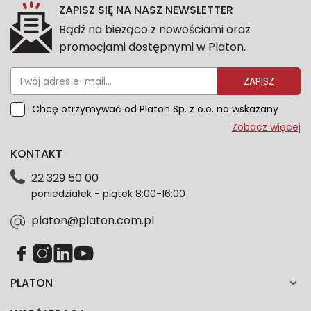
ZAPISZ SIĘ NA NASZ NEWSLETTER
Bądź na bieżąco z nowościami oraz
promocjami dostępnymi w Platon.
ZAPISZ
Chcę otrzymywać od Platon Sp. z o.o. na wskazany
przeze mnie adres e-mail informacje marketingowe
Zobacz więcej
dotyczące oferty platon.com.pl. Wszelkie informacje
KONTAKT
dotyczące danych osobowych znajdziesz w naszej
Polityce prywatności. Zgodę możesz wycofać w
22 329 50 00
każdym czasie. Wycofanie zgody nie wpłynie na
poniedziałek - piątek 8:00-16:00
zgodność z prawem przetwarzania dokonanego przed
jej wycofaniem.*
platon@platon.com.pl
PLATON