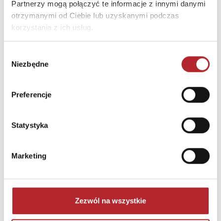
Partnerzy mogą połączyć te informacje z innymi danymi
otrzymanymi od Ciebie lub uzyskanymi podczas
korzystania z ich usług.
Wybór
Niezbędne
zgody
Puzzle 24 Moto Traktor CzuCzu
Preferencje
Bright Junior Media
69,90
zł
Sug. cena det.
(brutto)
Statystyka
Zaloguj się, aby kupić
Marketing
NAJCZĘŚCIEJ KUPOWANE
zobacz więcej
Zezwól na wszystkie
TOP 100
TOP 100
Wyłączność
Wyłączność