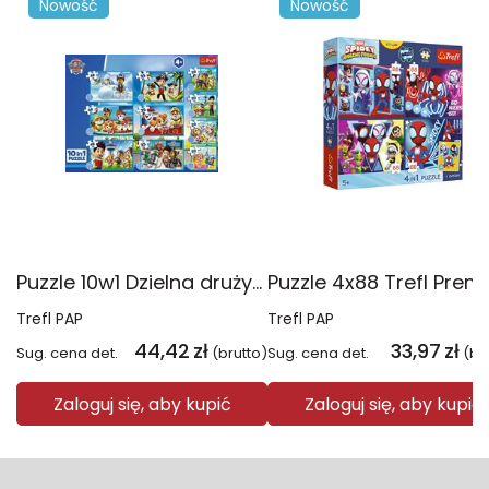
Nowość
Nowość
Puzzle 10w1 Dzielna drużyna Psiego Patrolu 96012
Trefl PAP
Trefl PAP
44,42
zł
33,97
zł
Sug. cena det.
(brutto)
Sug. cena det.
(br
Zaloguj się, aby kupić
Zaloguj się, aby kupić