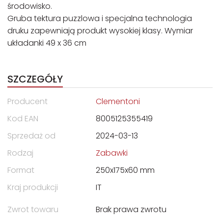
środowisko.
Gruba tektura puzzlowa i specjalna technologia
druku zapewniają produkt wysokiej klasy. Wymiar
układanki 49 x 36 cm
SZCZEGÓŁY
Producent
Clementoni
Kod EAN
8005125355419
Sprzedaż od
2024-03-13
Rodzaj
Zabawki
Format
250x175x60 mm
Kraj produkcji
IT
Zwrot towaru
Brak prawa zwrotu