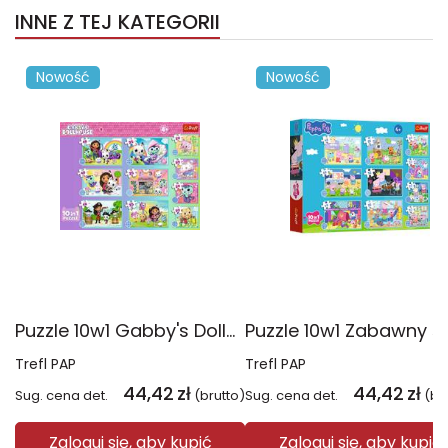
INNE Z TEJ KATEGORII
Nowość
Nowość
Puzzle 10w1 Gabby's Dollhouse Gabby i jej świat 96014
Trefl PAP
Trefl PAP
44,42
zł
44,42
zł
Sug. cena det.
(brutto)
Sug. cena det.
(br
Zaloguj się, aby kupić
Zaloguj się, aby kupić