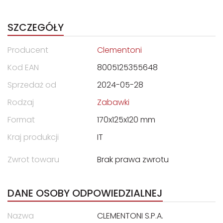
SZCZEGÓŁY
Producent
Clementoni
Kod EAN
8005125355648
Sprzedaż od
2024-05-28
Rodzaj
Zabawki
Format
170x125x120 mm
Kraj produkcji
IT
Zwrot towaru
Brak prawa zwrotu
DANE OSOBY ODPOWIEDZIALNEJ
Nazwa
CLEMENTONI S.P.A.