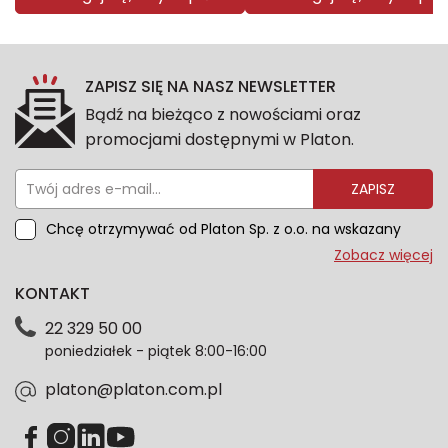
ZAPISZ SIĘ NA NASZ NEWSLETTER
Bądź na bieżąco z nowościami oraz
promocjami dostępnymi w Platon.
ZAPISZ
Chcę otrzymywać od Platon Sp. z o.o. na wskazany
przeze mnie adres e-mail informacje marketingowe
Zobacz więcej
dotyczące oferty platon.com.pl. Wszelkie informacje
KONTAKT
dotyczące danych osobowych znajdziesz w naszej
Polityce prywatności. Zgodę możesz wycofać w
22 329 50 00
każdym czasie. Wycofanie zgody nie wpłynie na
poniedziałek - piątek 8:00-16:00
zgodność z prawem przetwarzania dokonanego przed
jej wycofaniem.*
platon@platon.com.pl