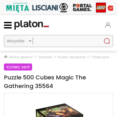

Strona główna
Zabawki
Puzzle i akcesoria
Tradycyjne
Koniec serii
Puzzle 500 Cubes Magic The
Gathering 35564