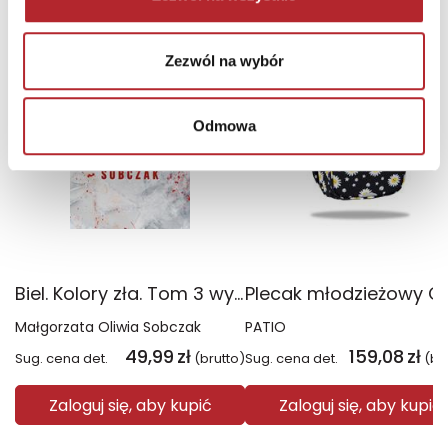
TOP 100
TOP 100
Zezwól na wybór
Wyłączność
Odmowa
Biel. Kolory zła. Tom 3 wyd. 2025
Małgorzata Oliwia Sobczak
PATIO
49,99
zł
159,08
zł
Sug. cena det.
(brutto)
Sug. cena det.
(br
Zaloguj się, aby kupić
Zaloguj się, aby kupić