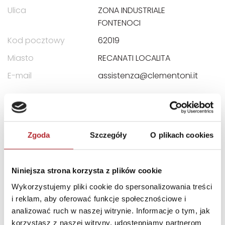
Ulica
ZONA INDUSTRIALE
FONTENOCI
Kod pocztowy
62019
Miasto
RECANATI LOCALITA
E-mail
assistenza@clementoni.it
INFORMACJE I OSTRZEŻENIA
Produkt jest zgodny z przepisami unijnymi: Dyrektywa
Zgoda
Szczegóły
O plikach cookies
2009/48/WE. Aby prawidłowo i bezpiecznie korzystać
z gry/zabawki, należy przestrzegać instrukcji i
informacji na opakowaniu.
Niniejsza strona korzysta z plików cookie
Wykorzystujemy pliki cookie do spersonalizowania treści
INNI KLIENCI KUPOWALI
i reklam, aby oferować funkcje społecznościowe i
analizować ruch w naszej witrynie. Informacje o tym, jak
korzystasz z naszej witryny, udostępniamy partnerom