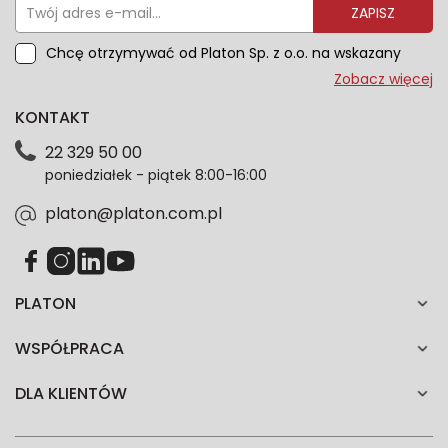
ZAPISZ
Chcę otrzymywać od Platon Sp. z o.o. na wskazany
przeze mnie adres e-mail informacje marketingowe
Zobacz więcej
dotyczące oferty platon.com.pl. Wszelkie informacje
KONTAKT
dotyczące danych osobowych znajdziesz w naszej
Polityce prywatności. Zgodę możesz wycofać w
22 329 50 00
każdym czasie. Wycofanie zgody nie wpłynie na
poniedziałek - piątek 8:00-16:00
zgodność z prawem przetwarzania dokonanego przed
jej wycofaniem.*
platon@platon.com.pl
PLATON
WSPÓŁPRACA
DLA KLIENTÓW