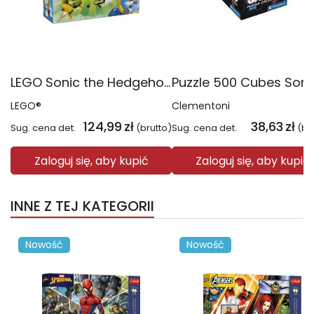
LEGO Sonic the Hedgehog Tails i Tornado 177119
LEGO®
Clementoni
124,99
zł
38,63
zł
Sug. cena det.
(brutto)
Sug. cena det.
(br
Zaloguj się, aby kupić
Zaloguj się, aby kupić
INNE Z TEJ KATEGORII
Nowość
Nowość