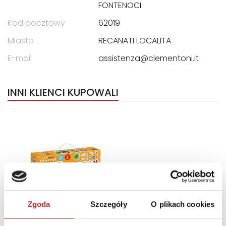
FONTENOCI
Kod pocztowy
62019
Miasto
RECANATI LOCALITA
E-mail
assistenza@clementoni.it
INNI KLIENCI KUPOWALI
Zgoda
Szczegóły
O plikach cookies