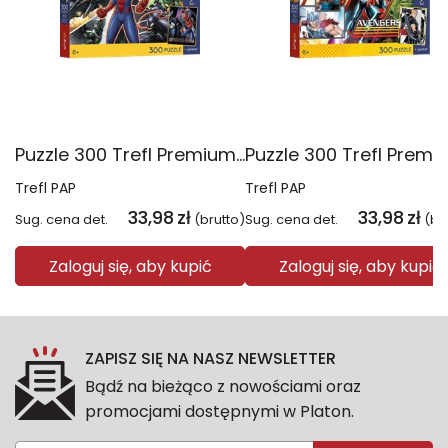
Puzzle 300 Trefl Premium Plus Kids Disney Marvel Spiderman ukryty bohater 23047
Trefl PAP
Trefl PAP
33,98
zł
33,98
zł
Sug. cena det.
(brutto)
Sug. cena det.
(br
Zaloguj się, aby kupić
Zaloguj się, aby kupić
ZAPISZ SIĘ NA NASZ NEWSLETTER
Bądź na bieżąco z nowościami oraz
promocjami dostępnymi w Platon.