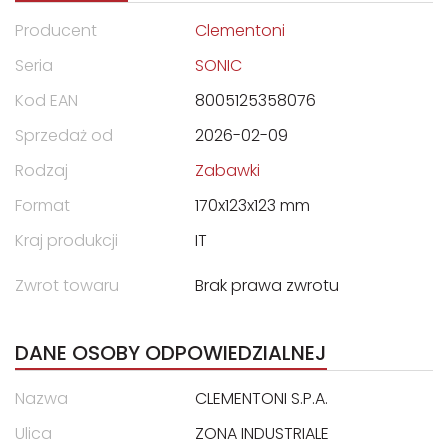
Producent
Clementoni
Seria
SONIC
Kod EAN
8005125358076
Sprzedaż od
2026-02-09
Rodzaj
Zabawki
Format
170x123x123 mm
Kraj produkcji
IT
Zwrot towaru
Brak prawa zwrotu
DANE OSOBY ODPOWIEDZIALNEJ
Nazwa
CLEMENTONI S.P.A.
Ulica
ZONA INDUSTRIALE