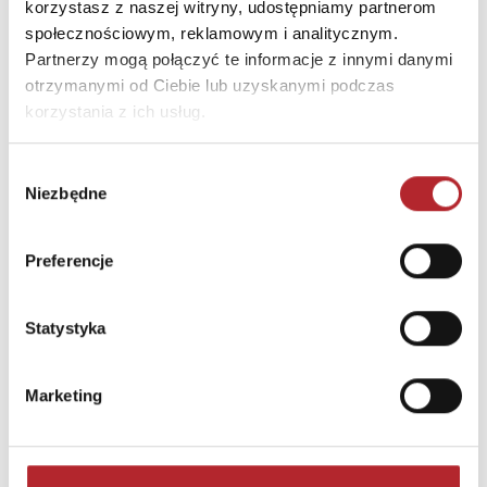
korzystasz z naszej witryny, udostępniamy partnerom
społecznościowym, reklamowym i analitycznym.
Partnerzy mogą połączyć te informacje z innymi danymi
otrzymanymi od Ciebie lub uzyskanymi podczas
korzystania z ich usług.
Wybór
Niezbędne
zgody
Preferencje
Puzzle 24 Moto Traktor CzuCzu
Statystyka
Bright Junior Media
69,90
zł
Sug. cena det.
(brutto)
Marketing
Zaloguj się, aby kupić