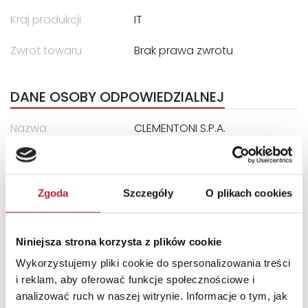
Kraj produkcji
IT
Zwrot towaru
Brak prawa zwrotu
DANE OSOBY ODPOWIEDZIALNEJ
Nazwa
CLEMENTONI S.P.A.
Ulica
ZONA INDUSTRIALE
FONTENOCI
Kod pocztowy
62019
Zgoda
Szczegóły
O plikach cookies
Miasto
RECANATI LOCALITA
E-mail
assistenza@clementoni.it
Niniejsza strona korzysta z plików cookie
Wykorzystujemy pliki cookie do spersonalizowania treści
i reklam, aby oferować funkcje społecznościowe i
INNI KLIENCI KUPOWALI
analizować ruch w naszej witrynie. Informacje o tym, jak