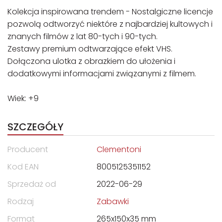
Kolekcja inspirowana trendem - Nostalgiczne licencje
pozwolą odtworzyć niektóre z najbardziej kultowych i
znanych filmów z lat 80-tych i 90-tych.
Zestawy premium odtwarzające efekt VHS.
Dołączona ulotka z obrazkiem do ułożenia i
dodatkowymi informacjami związanymi z filmem.
Wiek: +9
SZCZEGÓŁY
Producent
Clementoni
Kod EAN
8005125351152
Sprzedaż od
2022-06-29
Rodzaj
Zabawki
Format
265x150x35 mm