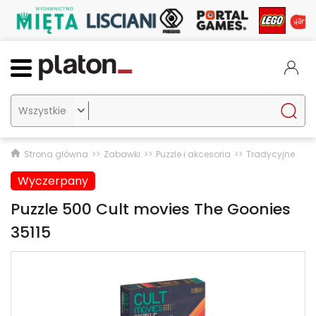

Strona główna
Zabawki
Puzzle i akcesoria
Tradycyjne
Wyczerpany
Puzzle 500 Cult movies The Goonies
35115