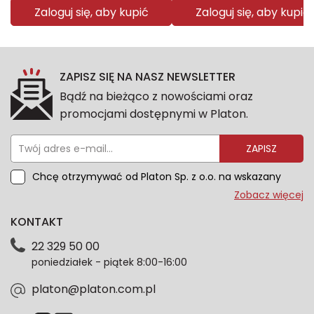
Zaloguj się, aby kupić
Zaloguj się, aby kupić
ZAPISZ SIĘ NA NASZ NEWSLETTER
Bądź na bieżąco z nowościami oraz
promocjami dostępnymi w Platon.
ZAPISZ
Chcę otrzymywać od Platon Sp. z o.o. na wskazany
przeze mnie adres e-mail informacje marketingowe
Zobacz więcej
dotyczące oferty platon.com.pl. Wszelkie informacje
KONTAKT
dotyczące danych osobowych znajdziesz w naszej
Polityce prywatności. Zgodę możesz wycofać w
22 329 50 00
każdym czasie. Wycofanie zgody nie wpłynie na
poniedziałek - piątek 8:00-16:00
zgodność z prawem przetwarzania dokonanego przed
jej wycofaniem.*
platon@platon.com.pl