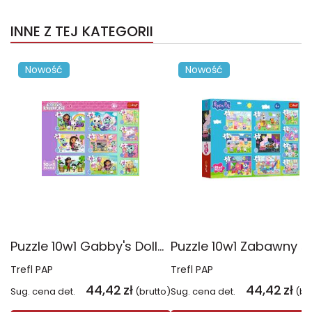
INNE Z TEJ KATEGORII
Nowość
Nowość
Puzzle 10w1 Gabby's Dollhouse Gabby i jej świat 96014
Trefl PAP
Trefl PAP
44,42
zł
44,42
zł
Sug. cena det.
(brutto)
Sug. cena det.
(br