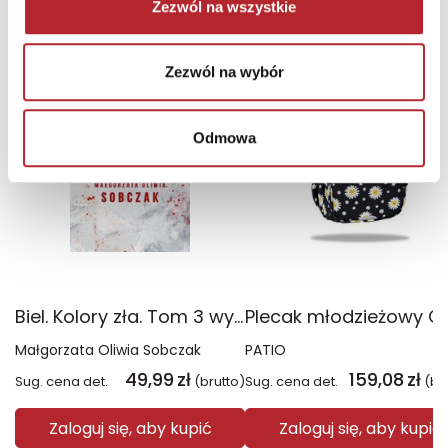
NAJCZĘŚCIEJ KUPOWANE
Zezwól na wszystkie
zobacz więcej
TOP 100
TOP 100
Zezwól na wybór
Wyłączność
Odmowa
Biel. Kolory zła. Tom 3 wyd. 2025
Małgorzata Oliwia Sobczak
PATIO
49,99
zł
159,08
zł
Sug. cena det.
(brutto)
Sug. cena det.
(br
Zaloguj się, aby kupić
Zaloguj się, aby kupić