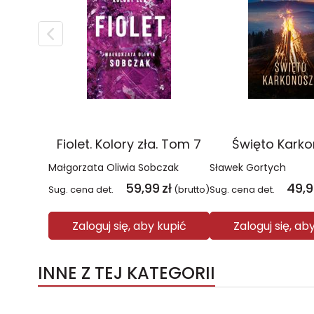
Fiolet. Kolory zła. Tom 7
Święto Kark
Małgorzata Oliwia Sobczak
Sławek Gortych
59,99
zł
49,
Sug. cena det.
(brutto)
Sug. cena det.
Zaloguj się, aby kupić
Zaloguj się, ab
INNE Z TEJ KATEGORII