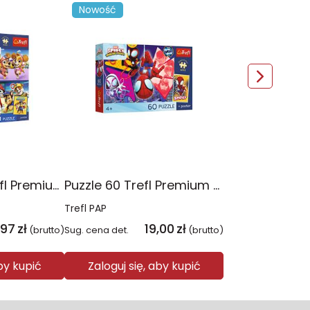
Nowość
Puzzle 4x88 Trefl Premium Plus Kids Psia Straż Psi Patrol 34693
Puzzle 60 Trefl Premium Plus Kids Niesamowita przygoda Spidey Marvel 17429
Trefl PAP
,97
zł
19,00
zł
(brutto)
Sug. cena det.
(brutto)
aby kupić
Zaloguj się, aby kupić