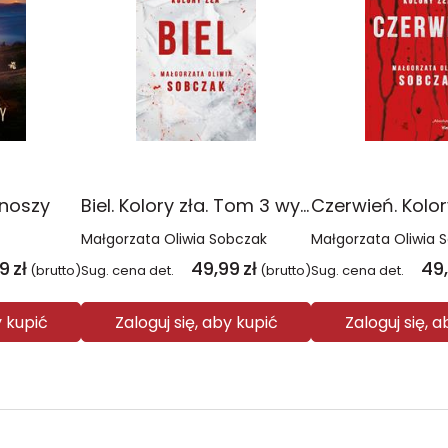
onoszy
Biel. Kolory zła. Tom 3 wyd. 2025
Małgorzata Oliwia Sobczak
Małgorzata Oliwia 
99
zł
49,99
zł
49
(brutto)
Sug. cena det.
(brutto)
Sug. cena det.
y kupić
Zaloguj się, aby kupić
Zaloguj się, 