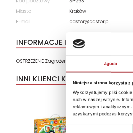
Kod pocztowy
31-263
Miasto
Kraków
E-mail
castor@castor.pl
INFORMACJE I OSTRZEŻENIA
OSTRZEŻENIE Zagrożenie zadławienia. Małe części
Zgoda
INNI KLIENCI KUPOWALI
Niniejsza strona korzysta z
Wykorzystujemy pliki cookie 
ruch w naszej witrynie. Inf
reklamowym i analitycznym. 
uzyskanymi podczas korzysta
Wybór