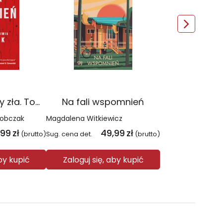
Czerwień. Kolory zła. Tom 1 wyd. 2025
Na fali wspomnień
Sobczak
Magdalena Witkiewicz
,99
zł
49,99
zł
(brutto)
Sug. cena det.
(brutto)
aby kupić
Zaloguj się, aby kupić