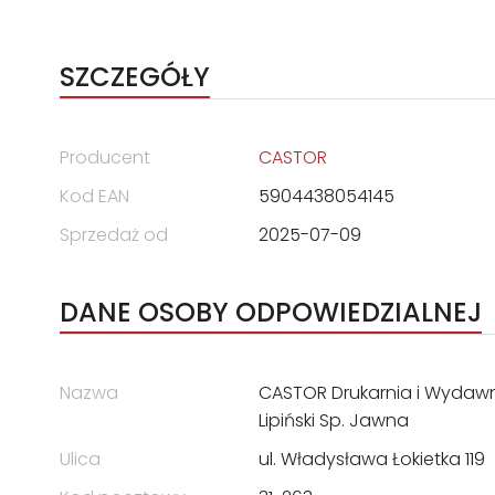
SZCZEGÓŁY
Producent
CASTOR
Kod EAN
5904438054145
Sprzedaż od
2025-07-09
DANE OSOBY ODPOWIEDZIALNEJ
Nazwa
CASTOR Drukarnia i Wydawni
Lipiński Sp. Jawna
Ulica
ul. Władysława Łokietka 119