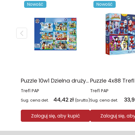
Nowość
Nowość
Puzzle 10w1 Dzielna drużyna Psiego Patrolu 96012
Trefl PAP
Trefl PAP
44,42
zł
33,
Sug. cena det.
(brutto)
Sug. cena det.
Zaloguj się, aby kupić
Zaloguj się, ab