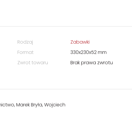
Rodzaj
Zabawki
Format
330x230x52 mm
Zwrot towaru
Brak prawa zwrotu
ctwo, Marek Bryła, Wojciech