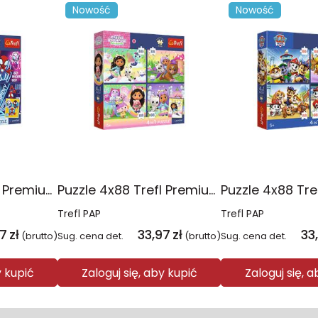
Nowość
Nowość
Puzzle 4x88 Trefl Premium Plus Kids Pajęczy dzień Spidey 34696
Puzzle 4x88 Trefl Premium Plus Kids Kocie harce Koci Domek Gabi 34694
Trefl PAP
Trefl PAP
97
zł
33,97
zł
33
(brutto)
Sug. cena det.
(brutto)
Sug. cena det.
y kupić
Zaloguj się, aby kupić
Zaloguj się, 