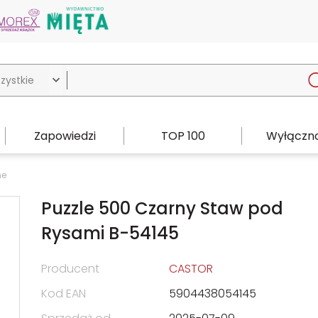

Zapowiedzi
TOP 100
Wyłączno
ne
Puzzle 500 Czarny Staw pod
Rysami B-54145
Producent
CASTOR
Kod EAN
5904438054145