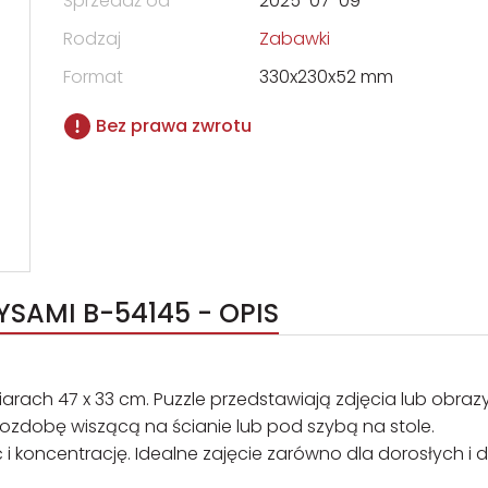
Sprzedaż od
2025-07-09
Rodzaj
Zabawki
Format
330x230x52 mm
Bez prawa zwrotu
PUZZLE 500 CZARNY STAW POD RYSAMI B-54145 - OPIS
rach 47 x 33 cm. Puzzle przedstawiają zdjęcia lub obrazy
 ozdobę wiszącą na ścianie lub pod szybą na stole.
 i koncentrację. Idealne zajęcie zarówno dla dorosłych i dz