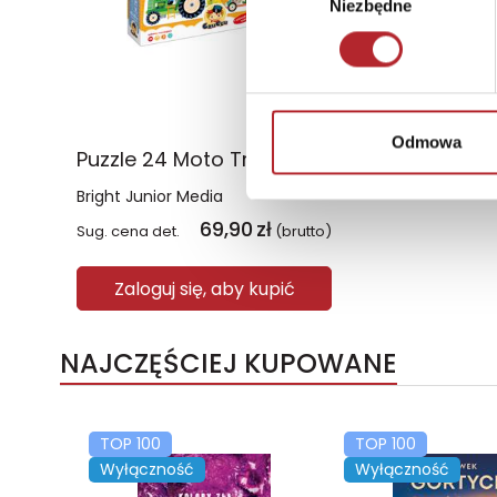
Niezbędne
zgody
Odmowa
Puzzle 24 Moto Traktor CzuCzu
Bright Junior Media
69,90
zł
Sug. cena det.
(brutto)
Zaloguj się, aby kupić
NAJCZĘŚCIEJ KUPOWANE
TOP 100
TOP 100
Wyłączność
Wyłączność