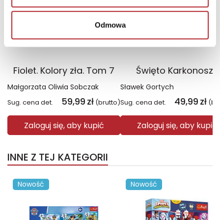
Odmowa
Fiolet. Kolory zła. Tom 7
Święto Karkonoszy
Małgorzata Oliwia Sobczak
Sławek Gortych
59,99
zł
49,99
zł
Sug. cena det.
(brutto)
Sug. cena det.
(br
Zaloguj się, aby kupić
Zaloguj się, aby kupić
INNE Z TEJ KATEGORII
Nowość
Nowość