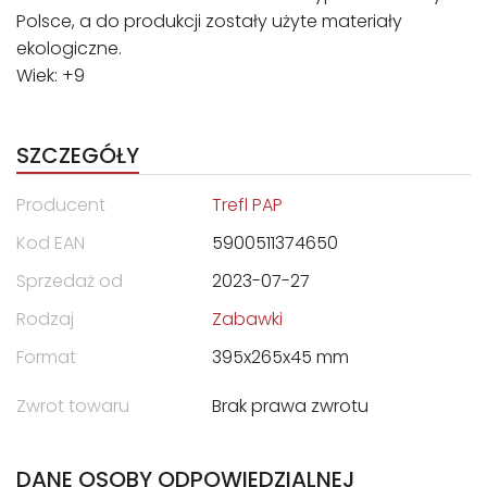
Polsce, a do produkcji zostały użyte materiały
ekologiczne.
Wiek: +9
SZCZEGÓŁY
Producent
Trefl PAP
Kod EAN
5900511374650
Sprzedaż od
2023-07-27
Rodzaj
Zabawki
Format
395x265x45 mm
Zwrot towaru
Brak prawa zwrotu
DANE OSOBY ODPOWIEDZIALNEJ