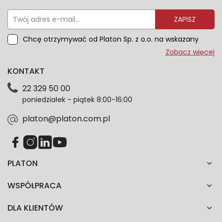
ZAPISZ
Chcę otrzymywać od Platon Sp. z o.o. na wskazany
przeze mnie adres e-mail informacje marketingowe
Zobacz więcej
dotyczące oferty platon.com.pl. Wszelkie informacje
KONTAKT
dotyczące danych osobowych znajdziesz w naszej
Polityce prywatności. Zgodę możesz wycofać w
22 329 50 00
każdym czasie. Wycofanie zgody nie wpłynie na
poniedziałek - piątek 8:00-16:00
zgodność z prawem przetwarzania dokonanego przed
jej wycofaniem.*
platon@platon.com.pl
PLATON
WSPÓŁPRACA
DLA KLIENTÓW