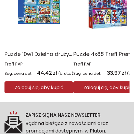
Puzzle 10w1 Dzielna drużyna Psiego Patrolu 96012
Trefl PAP
Trefl PAP
44,42
zł
33,97
zł
Sug. cena det.
(brutto)
Sug. cena det.
(br
Zaloguj się, aby kupić
Zaloguj się, aby kupić
ZAPISZ SIĘ NA NASZ NEWSLETTER
Bądź na bieżąco z nowościami oraz
promocjami dostępnymi w Platon.