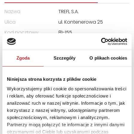
Nazwa
TREFL S.A.
Ulica
ul. Kontenerowa 25
Kod pocztowy
81-155
Miasto
Gdynia
E-mail
trefl@trefl.com
Zgoda
Szczegóły
O plikach cookies
INNI KLIENCI KUPOWALI
Niniejsza strona korzysta z plików cookie
Wykorzystujemy pliki cookie do spersonalizowania treści
i reklam, aby oferować funkcje społecznościowe i
analizować ruch w naszej witrynie. Informacje o tym, jak
korzystasz z naszej witryny, udostępniamy partnerom
społecznościowym, reklamowym i analitycznym.
Partnerzy mogą połączyć te informacje z innymi danymi
otrzymanymi od Ciebie lub uzyskanymi podczas