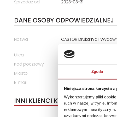
Sprzedaż od
2023-03-31
DANE OSOBY ODPOWIEDZIALNEJ
Nazwa
CASTOR Drukarnia i Wydawni
Lipiński Sp. Jawna
Ulica
ul. Władysława Łokietka 119
Kod pocztowy
31-263
Zgoda
Miasto
Kraków
E-mail
castor@castor.pl
Niniejsza strona korzysta z
Wykorzystujemy pliki cookie 
INNI KLIENCI KUPOWALI
ruch w naszej witrynie. Inf
reklamowym i analitycznym. 
uzyskanymi podczas korzysta