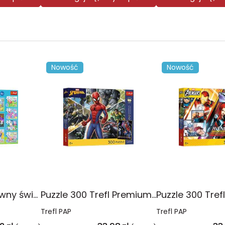
Nowość
Nowość
Puzzle 10w1 Zabawny świat Peppy 96013
Puzzle 300 Trefl Premium Plus Kids Disney Marvel Spiderman ukryty bohater 23047
Trefl PAP
Trefl PAP