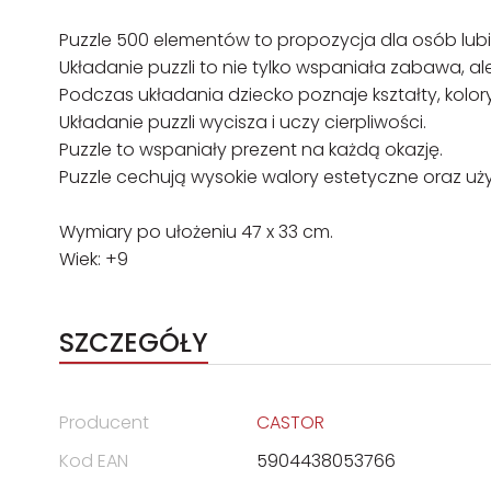
Puzzle 500 elementów to propozycja dla osób lub
Układanie puzzli to nie tylko wspaniała zabawa, al
Podczas układania dziecko poznaje kształty, kolory,
Układanie puzzli wycisza i uczy cierpliwości.
Puzzle to wspaniały prezent na każdą okazję.
Puzzle cechują wysokie walory estetyczne oraz uż
Wymiary po ułożeniu 47 x 33 cm.
Wiek: +9
SZCZEGÓŁY
Producent
CASTOR
Kod EAN
5904438053766