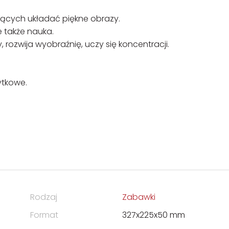
iących układać piękne obrazy.
e także nauka.
 rozwija wyobraźnię, uczy się koncentracji.
ytkowe.
Rodzaj
Zabawki
Format
327x225x50 mm