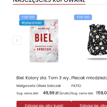
TOP 100
TOP 100
Wyłączność
Biel. Kolory zła. Tom 3 wyd. 2025
Małgorzata Oliwia Sobczak
PATIO
49,99
zł
159,
Sug. cena det.
(brutto)
Sug. cena det.
Zaloguj się, aby kupić
Zaloguj się, ab