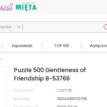

Zapowiedzi
TOP 100
Wyłączno
ne
Puzzle 500 Gentleness of
Friendship B-53766
Producent
CASTOR
Kod EAN
5904438053766