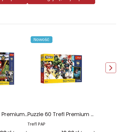
Nowość
Puzzle 300 Trefl Premium Plus Kids Disney Marvel the Avengers Siła Drużyny 23046
Puzzle 60 Trefl Premium Plus Kids Marvel Razem Silniejsi 17436
Trefl PAP