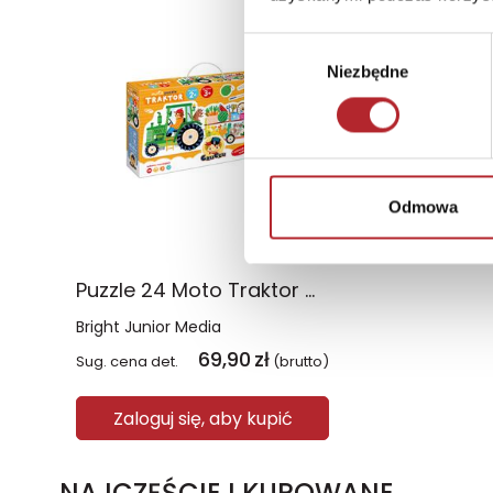
Wybór
Niezbędne
zgody
Odmowa
Puzzle 24 Moto Traktor CzuCzu
Bright Junior Media
69,90
zł
Sug. cena det.
(brutto)
Zaloguj się, aby kupić
NAJCZĘŚCIEJ KUPOWANE