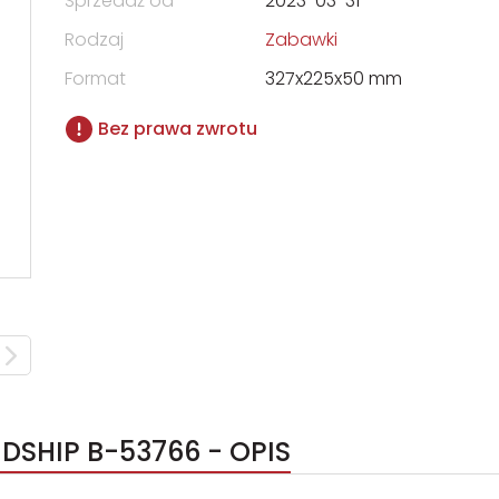
Sprzedaż od
2023-03-31
Rodzaj
Zabawki
Format
327x225x50 mm
Bez prawa zwrotu
DSHIP B-53766 - OPIS