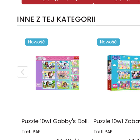
INNE Z TEJ KATEGORII
Nowość
Nowość
Puzzle 10w1 Gabby's Dollhouse Gabby i jej świat 96014
Trefl PAP
Trefl PAP