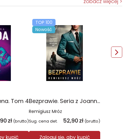
zobacz więcej
TOP 100
Nowość
ena. Tom 4
Bezprawie. Seria z Joanną Chyłką. Tom 20
Remigiusz Mróz
,90
zł
52,90
zł
(brutto)
Sug. cena det.
(brutto)
aby kupić
Zaloguj się, aby kupić